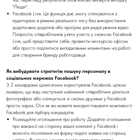
"Люди".
Facebook Live. Ця функція дає змогу спілкуватися з
аудиторією в режимі реального часу без використання
додаткових додатків або програм для редагування відео.
Попросіть співробітників узяти участь у сеансах Facebook
Live, щоб представити себе, провести екскурсію офісом
або просто поділитися випадковими моментами на роботі
для створення бренду роботодавця.
Як вибудувати стратегію пошуку персоналу в
соціальних мережах Facebook?
З 2 мільярдами щомісячних користувачів Facebook, цілком
імовірно, що ваш наступний найманий співробітник ділиться
фотографією або спілкується зі своїми друзями у Facebook
просто зараз. Ось як ви можете використовувати можливості
Facebook для підбору кандидатів:
Розміщуйте оголошення про роботу. Додайте оголошення
про вакансії на сторінку вашої компанії у Facebook і
включіть посилання на форму подачі заявки на сторінці
кар'єри. Ви також можете використовувати платні