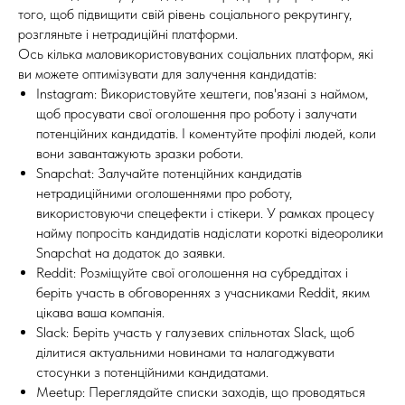
того, щоб підвищити свій рівень соціального рекрутингу,
розгляньте і нетрадиційні платформи.
Ось кілька маловикористовуваних соціальних платформ, які
ви можете оптимізувати для залучення кандидатів:
Instagram: Використовуйте хештеги, пов'язані з наймом,
щоб просувати свої оголошення про роботу і залучати
потенційних кандидатів. І коментуйте профілі людей, коли
вони завантажують зразки роботи.
Snapchat: Залучайте потенційних кандидатів
нетрадиційними оголошеннями про роботу,
використовуючи спецефекти і стікери. У рамках процесу
найму попросіть кандидатів надіслати короткі відеоролики
Snapchat на додаток до заявки.
Reddit: Розміщуйте свої оголошення на субреддітах і
беріть участь в обговореннях з учасниками Reddit, яким
цікава ваша компанія.
Slack: Беріть участь у галузевих спільнотах Slack, щоб
ділитися актуальними новинами та налагоджувати
стосунки з потенційними кандидатами.
Meetup: Переглядайте списки заходів, що проводяться