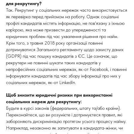
для рекрутингу?
Так. Рекрутинг у соціальних мережах часто використовується
як перевірка перед прийомом на роботу. Однак соціальні
профілі кандидатів містять інформацію, не пов'язану з їхньою
кар'єрою, яка може призвести до упередженості та
юридичних проблем під час ухвалення рішення про найм.
Крім того, з травня 2018 року організації повинні
дотримуватися Загального регламенту щодо захисту даних
(GDPR) під час пошуку кандидатів з ЄС. Це означає, що
рекрутери не повинні шукати таких кандидатів у
непрофесійних соціальних мережах, як-от Facebook, і повинні
інформувати кандидатів під час збору інформації про них у
соціальних мережах, як-от LinkedIn.
Щоб знизити юридичні ризики при використанні
соціальних мереж для рекрутингу:
Будьте в курсі законів (федеральних, штату та/або країни).
Переконайтеся, що ви розумієте і дотримуєтеся правил, які
забороняють дискримінацію протягом усього процесу найму.
Наприклад, незаконно як запитувати в кандидата-жінки, чи