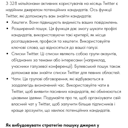
З 328 мільйонами активних користувачів на місяць Twitter є
надійним джерелом потенційних кандидатів. Ось функції
Twitter, які допоможуть вам знайти кандидатів:
Хештеги. Вони підвищують видимість ваших повідомлень.
Розширений пошук. Ця функція дає змогу шукати профілі
кандидатів, використовуючи такі критерії, як місце
розташування, професія та хештеги. Використовуйте
ключові слова, що відносяться до вашої галузі.
Списки Twitter. Ці списки являють собою групи акаунтів,
об'єднаних за темами або інтересами (наприклад,
учасники галузевої конференції). Булевський пошук також
допоможе вам знайти списки Twitter для певних областей.
Чати. Це групові обговорення, які відбуваються в
заздалегідь визначений час. Використовуйте чати в
Twitter, щоб виявити пасивних кандидатів, які обмінюються
цікавими ідеями. Подумайте про те, щоб організувати свій
власний чат у Twitter, щоб залучити більше підписників і
краще зрозуміти, що хвилює потенційних кандидатів.
Як вибудовувати стратегію пошуку джерел у