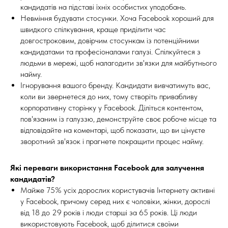
кандидатів на підставі їхніх особистих уподобань.
Невміння будувати стосунки. Хоча Facebook хороший для
швидкого спілкування, краще приділити час
довгостроковим, довірчим стосункам із потенційними
кандидатами та професіоналами галузі. Спілкуйтеся з
людьми в мережі, щоб налагодити зв'язки для майбутнього
найму.
Ігнорування вашого бренду. Кандидати вивчатимуть вас,
коли ви звернетеся до них, тому створіть привабливу
корпоративну сторінку у Facebook. Діліться контентом,
пов'язаним із галуззю, демонструйте своє робоче місце та
відповідайте на коментарі, щоб показати, що ви цінуєте
зворотний зв'язок і прагнете покращити процес найму.
Які переваги використання Facebook для залучення
кандидатів?
Майже 75% усіх дорослих користувачів Інтернету активні
у Facebook, причому серед них є чоловіки, жінки, дорослі
від 18 до 29 років і люди старші за 65 років. Ці люди
використовують Facebook, щоб ділитися своїми