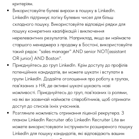
критеріям.
Використовуйте булеві вирази в пошуку в LinkedIn.
LinkedIn підтримує логіку булевих чисел для більш
складного пошуку. Використовуйте відповідні рядки для
пошуку конкретних кваліфікацій і виключення
нерелевантних результатів. Наприклад, якщо ви наймаєте
старшого менеджера з продажу в Бостоні, використовуйте
такий рядок: "sales manager" AND senior NOT(assistant
OR junior) AND Boston".
Приєднуйтесь до груп LinkedIn. Крім доступу до профілів
потенційних кандидатів, ви можете шукати і вступати в
групи LinkedIn. Додайте оголошення про роботу в групах,
пов'язаних з HR, де активні шукачі шукають нові
можливості. Приєднуйтесь до груп, пов'язаних із ролями,
на які ви зазвичай наймаєте співробітників, щоб отримати
доступ до списків їхніх учасників.
Розгляньте можливість отримання ліцензії рекрутера. З
планом LinkedIn Recruiter або LinkedIn Recruiter Lite ви
можете використовувати інструменти розширеного пошуку
LinkedIn для пошуку кандидатів, які відповідають вашим