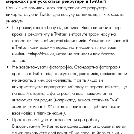
мережах припускаються рекрутери в Twitter?
Ось кілька помилок, яких припускаються рекрутери,
використовуючи Twitter для пошуку кандидатів, і як їх можна
уникнути:
Не розширювати базу підписників. Якщо ви робите перші
кроки в рекрутингу в Twitter, витратьте трохи часу на
створення сильної мережі підписників. Розміщення вакансії
в Twitter, коли вашими передплатниками є тільки ваші
нинішні співробітники, може не принести вам багато
заявок.
Не завантажувати фотографію. Стандартна фотографія
профілю в Twitter відштовхує передплатників, оскільки вони
не знають, з ким розмовляють. Навіть якщо ви
використовуєте корпоративний акаунт, переконайтеся, що
на вашій сторінці є фотографії, а ваші повідомлення
читаються природно (наприклад, використовуйте "ми"
замість "компанія X" і ставте запитання, щоб викликати
взаємодію з підписниками).
Просто розміщувати оголошення про роботу.
Використання Twitter як ще однієї дошки оголошень, де ви
тільки рекламуєте свої вакансії, не грає на його сильних