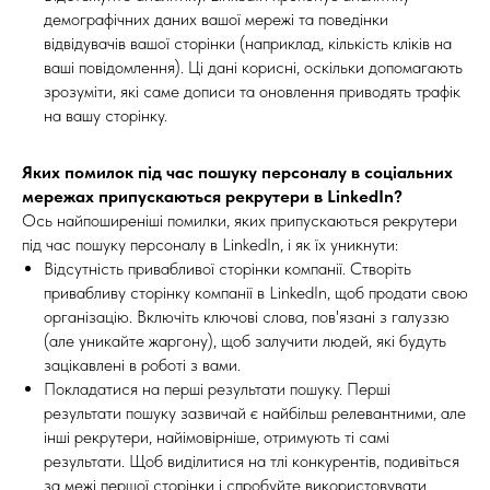
демографічних даних вашої мережі та поведінки
відвідувачів вашої сторінки (наприклад, кількість кліків на
ваші повідомлення). Ці дані корисні, оскільки допомагають
зрозуміти, які саме дописи та оновлення приводять трафік
на вашу сторінку.
Яких помилок під час пошуку персоналу в соціальних
мережах припускаються рекрутери в LinkedIn?
Ось найпоширеніші помилки, яких припускаються рекрутери
під час пошуку персоналу в LinkedIn, і як їх уникнути:
Відсутність привабливої сторінки компанії. Створіть
привабливу сторінку компанії в LinkedIn, щоб продати свою
організацію. Включіть ключові слова, пов'язані з галуззю
(але уникайте жаргону), щоб залучити людей, які будуть
зацікавлені в роботі з вами.
Покладатися на перші результати пошуку. Перші
результати пошуку зазвичай є найбільш релевантними, але
інші рекрутери, найімовірніше, отримують ті самі
результати. Щоб виділитися на тлі конкурентів, подивіться
за межі першої сторінки і спробуйте використовувати