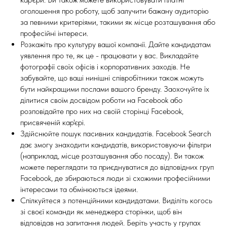
оголошення про роботу, щоб залучити бажану аудиторію
за певними критеріями, такими як місце розташування або
професійні інтереси.
Розкажіть про культуру вашої компанії. Дайте кандидатам
уявлення про те, як це - працювати у вас. Викладайте
фотографії своїх офісів і корпоративних заходів. Не
забувайте, що ваші нинішні співробітники також можуть
бути найкращими послами вашого бренду. Заохочуйте їх
ділитися своїм досвідом роботи на Facebook або
розповідайте про них на своїй сторінці Facebook,
присвяченій кар'єрі.
Здійснюйте пошук пасивних кандидатів. Facebook Search
дає змогу знаходити кандидатів, використовуючи фільтри
(наприклад, місце розташування або посаду). Ви також
можете переглядати та приєднуватися до відповідних груп
Facebook, де збираються люди зі схожими професійними
інтересами та обмінюються ідеями.
Спілкуйтеся з потенційними кандидатами. Виділіть когось
зі своєї команди як менеджера сторінки, щоб він
відповідав на запитання людей. Беріть участь у групах