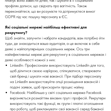
планує вона завести дітей, так і шукати в її соціальних
профілях дописи, що свідчать про вагітність. Також
переконайтеся, що ви розумієте та дотримуєтеся вимог
GDPR під час пошуку персоналу в ЄС.
Які соціальні мережі найбільш ефективні для
рекрутингу?
Щоб знайти, залучити і набрати кандидатів, вам потрібно йти
туди, де знаходиться ваша аудиторія, а це включає в себе
деякі з найпопулярніших соціальних мереж. Ось три
найефективніші мережі для рекрутингу в соціальних мережах і
деякі особливості кожної з них:
LinkedIn: Професіонали використовують LinkedIn для того,
щоб ділитися своєю кар'єрою, спілкуватися, створювати
свій бренд і шукати нові вакансії. При підборі персоналу
на LinkedIn використовуйте опції розміщення вакансій і
подачі заявок, щоб прискорити процес найму.
Facebook: Найбільша у світі соціальна мережа Facebook
вирізняється розмаїттям вікових груп і професій. Рекрутери
використовують такі функції, як групи і платні оголошення
про роботу, щоб рекламувати свої вакансії серед бажаної