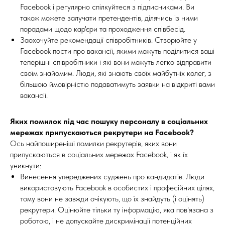
Facebook і регулярно спілкуйтеся з підписниками. Ви
також можете залучати претендентів, ділячись із ними
порадами щодо кар'єри та проходження співбесід.
Заохочуйте рекомендації співробітників. Створюйте у
Facebook пости про вакансії, якими можуть поділитися ваші
теперішні співробітники і які вони можуть легко відправити
своїм знайомим. Люди, які знають своїх майбутніх колег, з
більшою ймовірністю подаватимуть заявки на відкриті вами
вакансії.
Яких помилок під час пошуку персоналу в соціальних
мережах припускаються рекрутери на Facebook?
Ось найпоширеніші помилки рекрутерів, яких вони
припускаються в соціальних мережах Facebook, і як їх
уникнути:
Винесення упереджених суджень про кандидатів. Люди
використовують Facebook в особистих і професійних цілях,
тому вони не завжди очікують, що їх знайдуть (і оцінять)
рекрутери. Оцінюйте тільки ту інформацію, яка пов'язана з
роботою, і не допускайте дискримінації потенційних