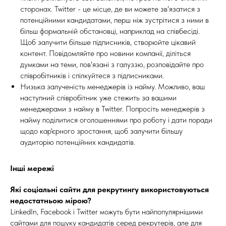
сторонах. Twitter - це місце, де ви можете зв'язатися з
потенційними кандидатами, перш ніж зустрітися з ними в
більш формальній обстановці, наприклад на співбесіді.
Щоб залучити більше підписників, створюйте цікавий
контент. Повідомляйте про новини компанії, діліться
думками на теми, пов'язані з галуззю, розповідайте про
співробітників і спілкуйтеся з підписниками.
Низька залученість менеджерів із найму. Можливо, ваш
наступний співробітник уже стежить за вашими
менеджерами з найму в Twitter. Попросіть менеджерів з
найму поділитися оголошеннями про роботу і дати поради
щодо кар'єрного зростання, щоб залучити більшу
аудиторію потенційних кандидатів.
Інші мережі
Які соціальні сайти для рекрутингу використовуються
недостатньою мірою?
LinkedIn, Facebook і Twitter можуть бути найпопулярнішими
сайтами для пошуку кандидатів серед рекрутерів, але для