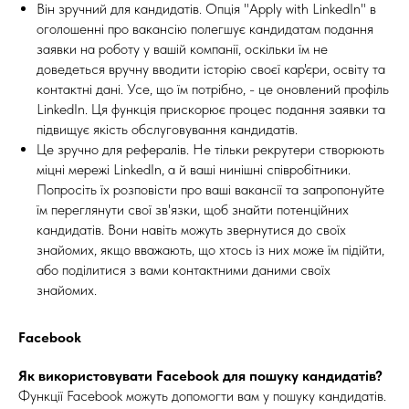
Він зручний для кандидатів. Опція "Apply with LinkedIn" в
оголошенні про вакансію полегшує кандидатам подання
заявки на роботу у вашій компанії, оскільки їм не
доведеться вручну вводити історію своєї кар'єри, освіту та
контактні дані. Усе, що їм потрібно, - це оновлений профіль
LinkedIn. Ця функція прискорює процес подання заявки та
підвищує якість обслуговування кандидатів.
Це зручно для рефералів. Не тільки рекрутери створюють
міцні мережі LinkedIn, а й ваші нинішні співробітники.
Попросіть їх розповісти про ваші вакансії та запропонуйте
їм переглянути свої зв'язки, щоб знайти потенційних
кандидатів. Вони навіть можуть звернутися до своїх
знайомих, якщо вважають, що хтось із них може їм підійти,
або поділитися з вами контактними даними своїх
знайомих.
Facebook
Як використовувати Facebook для пошуку кандидатів?
Функції Facebook можуть допомогти вам у пошуку кандидатів.