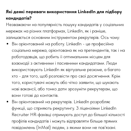
Які деякі переваги використання LinkedIn для підбору
кандидатів?
Незважаючи на популярність пошуку кандидатів у соціальних
мережах на різних платформах, LinkedIn, як і раніше,
залишається основним інструментом рекрутерів. Ось чому:
Він орієнтований на роботу. LinkedIn - це професійна
соціальна мережа, орієнтована як на претендентів, так і на
роботодавців, що робить її оптимальним місцем для
взаємодії з активними і пасивними кандидатами. Люди
використовують LinkedIn як віртуальне резюме, а багато
хто - для того, щоб розповісти про свої досягнення. Крім
того, користувачі можуть або чітко заявити, що шукають
нові вакансії, або тонко дати зрозуміти рекрутерам, що
вони готові до контактів.
Він орієнтований на рекрутерів. LinkedIn розробляє
функції, що сприяють рекрутингу. З ліцензіями LinkedIn
Recruiter HR-фахівці отримують доступ до більшої кількості
профілів кандидатів і можуть відправляти більше прямих
повідомлень (InMail) людям, з якими вони не пов'язані.