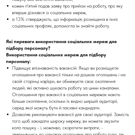
кожен п'ятий подав заяву про прийом на роботу, про яку
вперше дізнався із соціальних мереж;
а 13% стверджують, що інформація, розміщена в їхніх
соціальних профілях, допомогла їм знайти роботу.
Які переваги використання соціальних мереж для
підбору персоналу?
Використання соціальних мереж для підбору
персоналу:
Підвищує впізнаваність вакансій. Якщо ви розміщуєте
оголошення про вакансії тільки на дошках оголошень і на
своїй сторінці кар'єри, ви обмежуєте своє охоплення
людей, які активно шукають роботу за цими каналами.
Оголошення про вакансії в соціальних мережах мають
більше охоплення, оскільки їх видно ширшій аудиторії,
серед якої можуть бути й пасивні кандидати.
Дозволяє рекламувати вакансії для своєї аудиторії. Замість
того щоб закидати широку мережу, ви можете звузити
коло пошуку - і, можливо, скоротити витрати, -
звернувшись до цільових оголошень про роботу туди, де