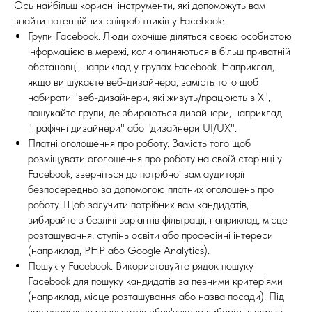
Ось найбільш корисні інструменти, які допоможуть вам
знайти потенційних співробітників у Facebook:
Групи Facebook. Люди охочіше діляться своєю особистою
інформацією в мережі, коли опиняються в більш приватній
обстановці, наприклад у групах Facebook. Наприклад,
якщо ви шукаєте веб-дизайнера, замість того щоб
набирати "веб-дизайнери, які живуть/працюють в X",
пошукайте групи, де збираються дизайнери, наприклад
"графічні дизайнери" або "дизайнери UI/UX".
Платні оголошення про роботу. Замість того щоб
розміщувати оголошення про роботу на своїй сторінці у
Facebook, зверніться до потрібної вам аудиторії
безпосередньо за допомогою платних оголошень про
роботу. Щоб залучити потрібних вам кандидатів,
вибирайте з безлічі варіантів фільтрації, наприклад, місце
розташування, ступінь освіти або професійні інтереси
(наприклад, PHP або Google Analytics).
Пошук у Facebook. Використовуйте рядок пошуку
Facebook для пошуку кандидатів за певними критеріями
(наприклад, місце розташування або назва посади). Під
час перегляду результатів обов'язково виберіть вкладку