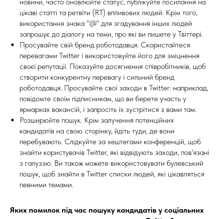
новини, часто оновлюйте статус, публікуйте посилання на
цікаві статті та ретвіти (RT) впливових людей. Крім того,
використання знака "@" для згадування інших людей
запрошує до діалогу на теми, про які ви пишете у Твіттері.
Просувайте свій бренд роботодавця. Скористайтеся
перевагами Twitter і використовуйте його для зміцнення
своєї репутації. Показуйте досягнення співробітників, щоб
створити конкурентну перевагу і сильний бренд
роботодавця. Просувайте свої заходи в Twitter: наприклад,
повідомте своїм підписникам, що ви берете участь у
ярмарках вакансій, і запросіть їх зустрітися з вами там.
Розширюйте пошук. Крім залучення потенційних
кандидатів на свою сторінку, йдіть туди, де вони
перебувають. Слідкуйте за хештегами конференцій, щоб
знайти користувачів Twitter, які відвідують заходи, пов'язані
з галуззю. Ви також можете використовувати булевський
пошук, щоб знайти в Twitter списки людей, які цікавляться
певними темами.
Яких помилок під час пошуку кандидатів у соціальних