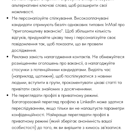
альтернативні ключові слова, щоб розширити свої
можливості.
Не персоналізуйте спілкування. Високооплачувані
кандидати отримують безліч однакових типових InMail про
"приголомшливу вакансію". Щоб збільшити кількість
відгуків, придумайте цікаву тему і персоналізуйте своє
повідомлення так, щоб показати, що ви провели
дослідження.
Реклама замість налагодження контактів. Не обмежуйтеся
розміщенням оголошень про вакансії, а налагоджуйте
стосунки з потенційними кандидатами. Виділіть час
(наприклад, щотижня), щоб поспілкуватися з новими
людьми, вступити в групи, прокоментувати цікаві статті та
привітати своїх знайомих з досягненнями.
Не переглядати профілі в приватному режимі.
Багаторазовий перегляд профілю в LinkedIn може здатися
переслідуванням, якщо тільки ви не налаштуєте параметри
конфіденційності. Найкраще переглядати профілі в
приватному режимі (який зберігає анонімність вашої
особистості) до того, як ви вирішите з кимось зв'язатися.