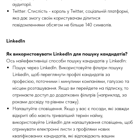
аудиторії.
Twitter: Стислість - король у Twitter, соціальній платформі,
яка дає змогу своїм користувачам ділитися
повідомленнями обсягом не більше 140 символів.
LinkedIn
Як використовувати LinkedIn для пошуку кандидатів?
Ось найефективніші способи пошуку кандидатів у LinkedIn:
Пошук через LinkedIn. Використовуйте фільтри пошуку
LinkedIn, щоб переглянути профілі кандидатів за
професією, поточними і минулими компаніями, галуззю та
місцем розташування. Якщо ви перейдете на підписку, то
отримаєте доступ до додаткових фільтрів (наприклад, за
роками досвіду та рівнем стажу).
Налаштуйте сповіщення. Якщо у вас є посади, які завжди
відкриті або мають триваліший термін найму,
використовуйте LinkedIn для налаштування сповіщень, щоб
отримувати електронні листи з профілями нових
кваліфікованих кандидатів, які відповідають вашим