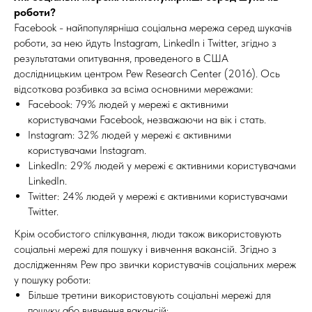
роботи?
Facebook - найпопулярніша соціальна мережа серед шукачів
роботи, за нею йдуть Instagram, LinkedIn і Twitter, згідно з
результатами опитування, проведеного в США
дослідницьким центром Pew Research Center (2016). Ось
відсоткова розбивка за всіма основними мережами:
Facebook: 79% людей у мережі є активними
користувачами Facebook, незважаючи на вік і стать.
Instagram: 32% людей у мережі є активними
користувачами Instagram.
LinkedIn: 29% людей у мережі є активними користувачами
LinkedIn.
Twitter: 24% людей у мережі є активними користувачами
Twitter.
Крім особистого спілкування, люди також використовують
соціальні мережі для пошуку і вивчення вакансій. Згідно з
дослідженням Pew про звички користувачів соціальних мереж
у пошуку роботи:
Більше третини використовують соціальні мережі для
пошуку або вивчення вакансій;