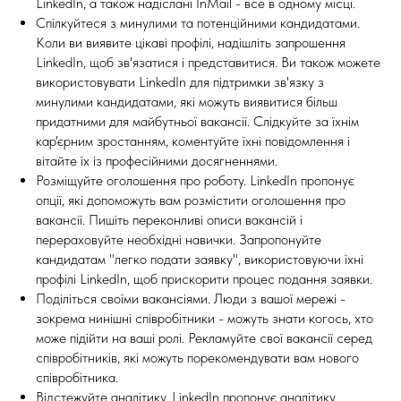
LinkedIn, а також надіслані InMail - все в одному місці.
Спілкуйтеся з минулими та потенційними кандидатами.
Коли ви виявите цікаві профілі, надішліть запрошення
LinkedIn, щоб зв'язатися і представитися. Ви також можете
використовувати LinkedIn для підтримки зв'язку з
минулими кандидатами, які можуть виявитися більш
придатними для майбутньої вакансії. Слідкуйте за їхнім
кар'єрним зростанням, коментуйте їхні повідомлення і
вітайте їх із професійними досягненнями.
Розміщуйте оголошення про роботу. LinkedIn пропонує
опції, які допоможуть вам розмістити оголошення про
вакансії. Пишіть переконливі описи вакансій і
перераховуйте необхідні навички. Запропонуйте
кандидатам "легко подати заявку", використовуючи їхні
профілі LinkedIn, щоб прискорити процес подання заявки.
Поділіться своїми вакансіями. Люди з вашої мережі -
зокрема нинішні співробітники - можуть знати когось, хто
може підійти на ваші ролі. Рекламуйте свої вакансії серед
співробітників, які можуть порекомендувати вам нового
співробітника.
Відстежуйте аналітику. LinkedIn пропонує аналітику