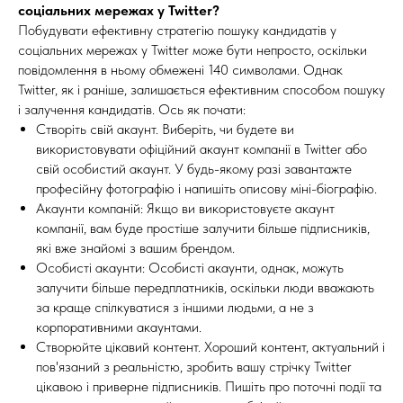
соціальних мережах у Twitter?
Побудувати ефективну стратегію пошуку кандидатів у
соціальних мережах у Twitter може бути непросто, оскільки
повідомлення в ньому обмежені 140 символами. Однак
Twitter, як і раніше, залишається ефективним способом пошуку
і залучення кандидатів. Ось як почати:
Створіть свій акаунт. Виберіть, чи будете ви
використовувати офіційний акаунт компанії в Twitter або
свій особистий акаунт. У будь-якому разі завантажте
професійну фотографію і напишіть описову міні-біографію.
Акаунти компаній: Якщо ви використовуєте акаунт
компанії, вам буде простіше залучити більше підписників,
які вже знайомі з вашим брендом.
Особисті акаунти: Особисті акаунти, однак, можуть
залучити більше передплатників, оскільки люди вважають
за краще спілкуватися з іншими людьми, а не з
корпоративними акаунтами.
Створюйте цікавий контент. Хороший контент, актуальний і
пов'язаний з реальністю, зробить вашу стрічку Twitter
цікавою і приверне підписників. Пишіть про поточні події та