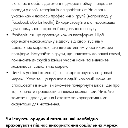
включає в себе відстеження джерел найму. Попросіть
поради у своїх теперішніх співробітників: Чи є вони
учасниками якихось професійних груп? (наприклад, у
Facebook або LinkedIn) Використовуйте цю інформацію
для формування стратегії соціального пошуку.
Розберіться, що пропонує кожна платформа. Щоб
отримати максимальну віддачу від своїх зусиль у
соціальних мережах, станьте активним учасником цих
платформ. Вступайте в групи, що належать до вашої галузі,
починайте дискусії з їхніми учасниками та вивчайте
можливості соціальних мереж.
Вивчіть успішні компанії, які використовують соціальні
мережі. Хоча те, що працює в одній компанії, може не
спрацювати в іншій, ви зможете почерпнути цікаві ідеї про
те, як почати працювати з іншими компаніями. Читайте
тематичні дослідження і стежте за корпоративними
акаунтами для натхнення.
Чи існують юридичні питання, які необхідно
враховувати під час використання соціальних мереж