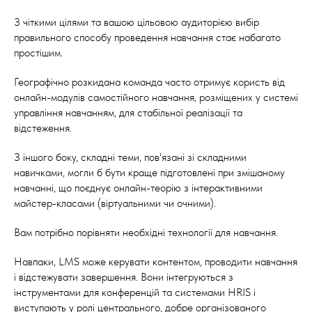
З чіткими цілями та вашою цільовою аудиторією вибір
правильного способу проведення навчання стає набагато
простішим.
Географічно розкидана команда часто отримує користь від
онлайн-модулів самостійного навчання, розміщених у системі
управління навчанням, для стабільної реалізації та
відстеження.
З іншого боку, складні теми, пов'язані зі складними
навичками, могли б бути краще підготовлені при змішаному
навчанні, що поєднує онлайн-теорію з інтерактивними
майстер-класами (віртуальними чи очними).
Вам потрібно порівняти необхідні технології для навчання.
Навпаки, LMS може керувати контентом, проводити навчання
і відстежувати завершення. Вони інтегруються з
інструментами для конференцій та системами HRIS і
виступають у ролі центрального, добре організованого