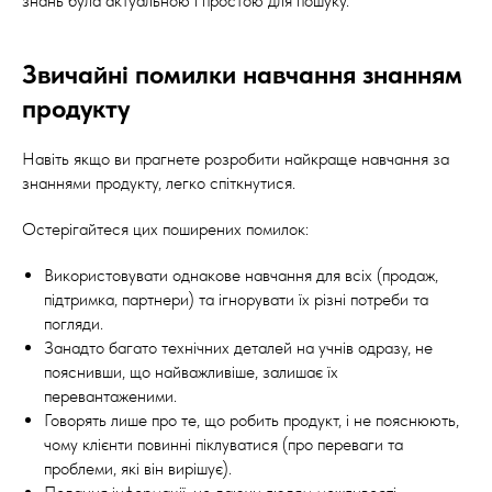
знань була актуальною і простою для пошуку.
Звичайні помилки навчання знанням
продукту
Навіть якщо ви прагнете розробити найкраще навчання за
знаннями продукту, легко спіткнутися.
Остерігайтеся цих поширених помилок:
Використовувати однакове навчання для всіх (продаж,
підтримка, партнери) та ігнорувати їх різні потреби та
погляди.
Занадто багато технічних деталей на учнів одразу, не
пояснивши, що найважливіше, залишає їх
перевантаженими.
Говорять лише про те, що робить продукт, і не пояснюють,
чому клієнти повинні піклуватися (про переваги та
проблеми, які він вирішує).