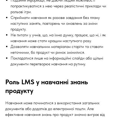
Подання інформації, не даючи людям можливості
попрактикуватися з нею через реалістичні приклади чи
рольові ігри.
Сприймати навчання як разове завдання без плану
наступних занять, повторень чи оновлень за зміни
продукту.
Не питати у учнів, що, на їхню думку, працює, що ні, і як
навчання може стати кращим наступного разу.
Дозволяти навчальним матеріалам старіти та ставати
неточними, бо продукт чи ринок змінилися.
Покладатися лише на інформаційні слайди або щільні
документи перетворює навчання на рутину.
Роль LMS у навчанні знань
продукту
Навчання може починатися з використання загальних
документів або додатків до електронної пошти. Але
ефективне навчання знань про продукт значно виграє від