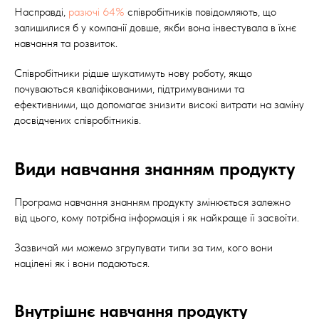
Насправді,
разючі 64%
співробітників повідомляють, що
залишилися б у компанії довше, якби вона інвестувала в їхнє
навчання та розвиток.
Співробітники рідше шукатимуть нову роботу, якщо
почуваються кваліфікованими, підтримуваними та
ефективними, що допомагає знизити високі витрати на заміну
досвідчених співробітників.
Види навчання знанням продукту
Програма навчання знанням продукту змінюється залежно
від цього, кому потрібна інформація і як найкраще її засвоїти.
Зазвичай ми можемо згрупувати типи за тим, кого вони
націлені як і вони подаються.
Внутрішнє навчання продукту