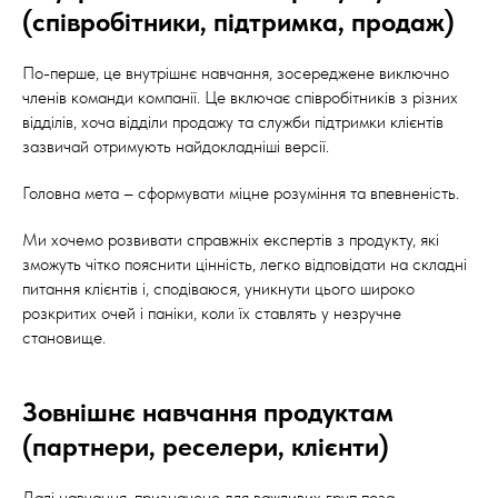
(співробітники, підтримка, продаж)
По-перше, це внутрішнє навчання, зосереджене виключно
членів команди компанії. Це включає співробітників з різних
відділів, хоча відділи продажу та служби підтримки клієнтів
зазвичай отримують найдокладніші версії.
Головна мета – сформувати міцне розуміння та впевненість.
Ми хочемо розвивати справжніх експертів з продукту, які
зможуть чітко пояснити цінність, легко відповідати на складні
питання клієнтів і, сподіваюся, уникнути цього широко
розкритих очей і паніки, коли їх ставлять у незручне
становище.
Зовнішнє навчання продуктам
(партнери, реселери, клієнти)
Далі навчання, призначене для важливих груп поза