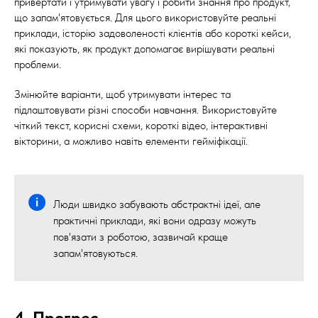
привертати і утримувати увагу і робити знання про продукт,
що запам'ятовується. Для цього використовуйте реальні
приклади, історію задоволеності клієнтів або короткі кейси,
які показують, як продукт допомагає вирішувати реальні
проблеми.
Змінюйте варіанти, щоб утримувати інтерес та
підлаштовувати різні способи навчання. Використовуйте
чіткий текст, корисні схеми, короткі відео, інтерактивні
вікторини, а можливо навіть елементи гейміфікації.
Люди швидко забувають абстрактні ідеї, але
практичні приклади, які вони одразу можуть
пов'язати з роботою, зазвичай краще
запам'ятовуються.
4. Прогрес