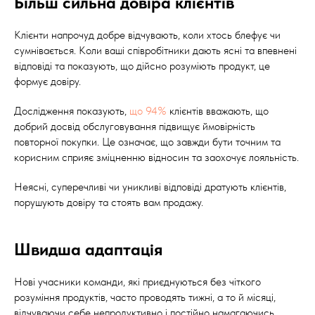
Більш сильна довіра клієнтів
Клієнти напрочуд добре відчувають, коли хтось блефує чи
сумнівається. Коли ваші співробітники дають ясні та впевнені
відповіді та показують, що дійсно розуміють продукт, це
формує довіру.
Дослідження показують,
що 94%
клієнтів вважають, що
добрий досвід обслуговування підвищує ймовірність
повторної покупки. Це означає, що завжди бути точним та
корисним сприяє зміцненню відносин та заохочує лояльність.
Неясні, суперечливі чи уникливі відповіді дратують клієнтів,
порушують довіру та стоять вам продажу.
Швидша адаптація
Нові учасники команди, які приєднуються без чіткого
розуміння продуктів, часто проводять тижні, а то й місяці,
відчуваючи себе непродуктивно і постійно намагаючись