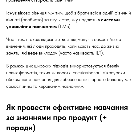
Існує вікова різниця між тим, щоб зібрати всіх в одній фізичній
кімнаті (особисто) та гнучкістю, яку надають
з системи
управління навчанням
(LMS).
Час і темп також відрізняються: від модулів самостійного
вивчення, які люди проходять, коли мають час, до живих
занять, які веде викладач (часто називають ILT).
В рамках цих широких підходів використовується безліч
нових форматів, таких як короткі спеціалізовані мікроуроки
або змішане навчання для забезпечення гарного балансу між
самостійним та керованим навчанням.
Як провести ефективне навчання
за знаннями про продукт (+
поради)