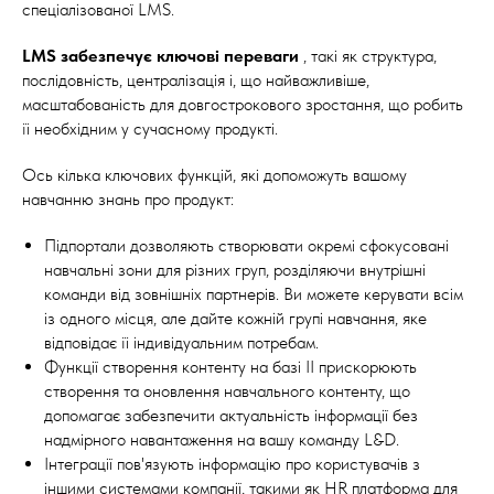
спеціалізованої LMS.
LMS забезпечує ключові переваги
, такі як структура,
послідовність, централізація і, що найважливіше,
масштабованість для довгострокового зростання, що робить
її необхідним у сучасному продукті.
Ось кілька ключових функцій, які допоможуть вашому
навчанню знань про продукт:
Підпортали дозволяють створювати окремі сфокусовані
навчальні зони для різних груп, розділяючи внутрішні
команди від зовнішніх партнерів. Ви можете керувати всім
із одного місця, але дайте кожній групі навчання, яке
відповідає її індивідуальним потребам.
Функції створення контенту на базі ІІ прискорюють
створення та оновлення навчального контенту, що
допомагає забезпечити актуальність інформації без
надмірного навантаження на вашу команду L&D.
Інтеграції пов'язують інформацію про користувачів з
іншими системами компанії, такими як HR платформа для