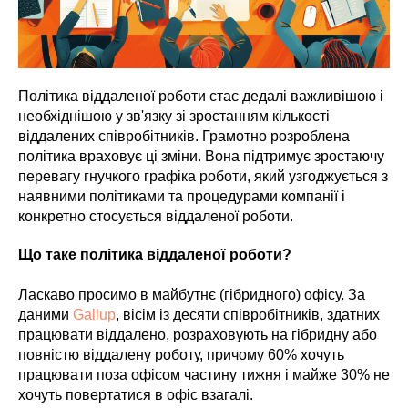
Політика віддаленої роботи стає дедалі важливішою і
необхіднішою у зв'язку зі зростанням кількості
віддалених співробітників. Грамотно розроблена
політика враховує ці зміни. Вона підтримує зростаючу
перевагу гнучкого графіка роботи, який узгоджується з
наявними політиками та процедурами компанії і
конкретно стосується віддаленої роботи.
Що таке політика віддаленої роботи?
Ласкаво просимо в майбутнє (гібридного) офісу. За
даними
Gallup
, вісім із десяти співробітників, здатних
працювати віддалено, розраховують на гібридну або
повністю віддалену роботу, причому 60% хочуть
працювати поза офісом частину тижня і майже 30% не
хочуть повертатися в офіс взагалі.