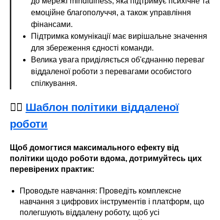
до мережі mindfulness, яка підтримує психічне та
емоційне благополуччя, а також управління
фінансами.
Підтримка комунікації має вирішальне значення
для збереження єдності команди.
Велика увага приділяється об'єднанню переваг
віддаленої роботи з перевагами особистого
спілкування.
👉🏻
Шаблон політики віддаленої
роботи
Щоб домогтися максимального ефекту від
політики щодо роботи вдома, дотримуйтесь цих
перевірених практик:
Проводьте навчання: Проведіть комплексне
навчання з цифрових інструментів і платформ, що
полегшують віддалену роботу, щоб усі