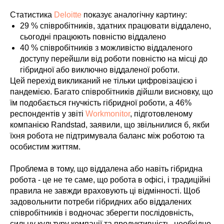
Статистика
Deloitte
показує аналогічну картину:
29 % співробітників, здатних працювати віддалено,
сьогодні працюють повністю віддалено
40 % співробітників з можливістю віддаленого
доступу перейшли від роботи повністю на місці до
гібридної або виключно віддаленої роботи.
Цей перехід викликаний не тільки цифровізацією і
пандемією. Багато співробітників дійшли висновку, що
їм подобається гнучкість гібридної роботи, а 46%
респондентів у звіті
Workmonitor
, підготовленому
компанією Randstad, заявили, що звільнилися б, якби
їхня робота не підтримувала баланс між роботою та
особистим життям.
Проблема в тому, що віддалена або навіть гібридна
робота - це не те саме, що робота в офісі, і традиційні
правила не завжди враховують ці відмінності. Щоб
задовольнити потреби гібридних або віддалених
співробітників і водночас зберегти послідовність,
сильну культуру компанії та продуктивність, необхідно