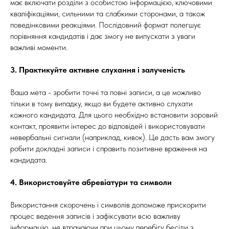
має включати розділи з особистою інформацією, ключовими
кваліфікаціями, сильними та слабкими сторонами, а також
поведінковими реакціями. Послідовний формат полегшує
порівняння кандидатів і дає змогу не випускати з уваги
важливі моменти.
3. Практикуйте активне слухання і залученість
Ваша мета - зробити точні та повні записи, а це можливо
тільки в тому випадку, якщо ви будете активно слухати
кожного кандидата. Для цього необхідно встановити зоровий
контакт, проявити інтерес до відповідей і використовувати
невербальні сигнали (наприклад, кивок). Це дасть вам змогу
робити докладні записи і справить позитивне враження на
кандидата.
4. Використовуйте абревіатури та символи
Використання скорочень і символів допоможе прискорити
процес ведення записів і зафіксувати всю важливу
інформацію, не втрачаючи при цьому перебігу бесіди з