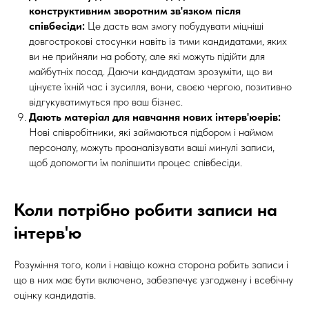
конструктивним зворотним зв'язком після
співбесіди:
Це дасть вам змогу побудувати міцніші
довгострокові стосунки навіть із тими кандидатами, яких
ви не прийняли на роботу, але які можуть підійти для
майбутніх посад. Даючи кандидатам зрозуміти, що ви
цінуєте їхній час і зусилля, вони, своєю чергою, позитивно
відгукуватимуться про ваш бізнес.
Дають матеріал для навчання нових інтерв'юерів:
Нові співробітники, які займаються підбором і наймом
персоналу, можуть проаналізувати ваші минулі записи,
щоб допомогти їм поліпшити процес співбесіди.
Коли потрібно робити записи на
інтерв'ю
Розуміння того, коли і навіщо кожна сторона робить записи і
що в них має бути включено, забезпечує узгоджену і всебічну
оцінку кандидатів.