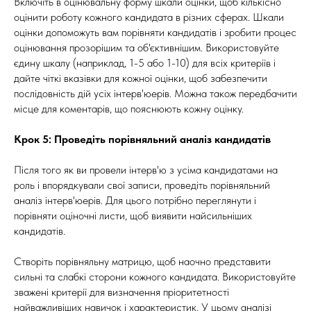
Включіть в оцінювальну форму шкали оцінки, щоб кількісно
оцінити роботу кожного кандидата в різних сферах. Шкали
оцінки допоможуть вам порівняти кандидатів і зробити процес
оцінювання прозорішим та об'єктивнішим. Використовуйте
єдину шкалу (наприклад, 1-5 або 1-10) для всіх критеріїв і
дайте чіткі вказівки для кожної оцінки, щоб забезпечити
послідовність дій усіх інтерв'юерів. Можна також передбачити
місце для коментарів, що пояснюють кожну оцінку.
Крок 5: Проведіть порівняльний аналіз кандидатів
Після того як ви провели інтерв'ю з усіма кандидатами на
роль і впорядкували свої записи, проведіть порівняльний
аналіз інтерв'юерів. Для цього потрібно переглянути і
порівняти оціночні листи, щоб виявити найсильніших
кандидатів.
Створіть порівняльну матрицю, щоб наочно представити
сильні та слабкі сторони кожного кандидата. Використовуйте
зважені критерії для визначення пріоритетності
найважливіших навичок і характеристик. У цьому аналізі