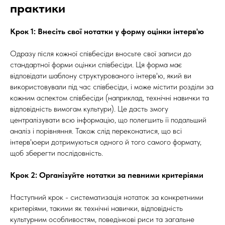
практики
Крок 1: Внесіть свої нотатки у форму оцінки інтерв'ю
Одразу після кожної співбесіди вносьте свої записи до
стандартної форми оцінки співбесіди. Ця форма має
відповідати шаблону структурованого інтерв'ю, який ви
використовували під час співбесіди, і може містити розділи за
кожним аспектом співбесіди (наприклад, технічні навички та
відповідність вимогам культури). Це дасть змогу
централізувати всю інформацію, що полегшить її подальший
аналіз і порівняння. Також слід переконатися, що всі
інтерв'юери дотримуються одного й того самого формату,
щоб зберегти послідовність.
Крок 2: Організуйте нотатки за певними критеріями
Наступний крок - систематизація нотаток за конкретними
критеріями, такими як технічні навички, відповідність
культурним особливостям, поведінкові риси та загальне