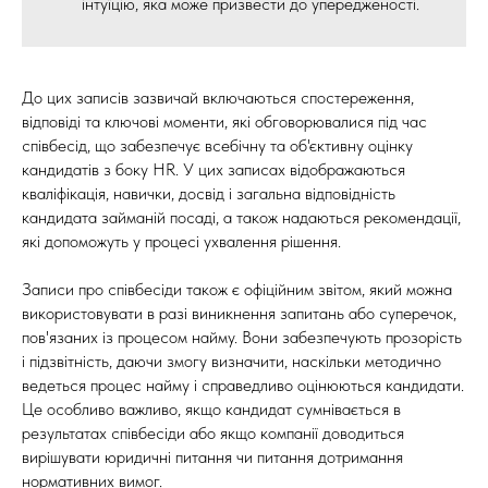
інтуїцію, яка може призвести до упередженості.
До цих записів зазвичай включаються спостереження,
відповіді та ключові моменти, які обговорювалися під час
співбесід, що забезпечує всебічну та об'єктивну оцінку
кандидатів з боку HR. У цих записах відображаються
кваліфікація, навички, досвід і загальна відповідність
кандидата займаній посаді, а також надаються рекомендації,
які допоможуть у процесі ухвалення рішення.
Записи про співбесіди також є офіційним звітом, який можна
використовувати в разі виникнення запитань або суперечок,
пов'язаних із процесом найму. Вони забезпечують прозорість
і підзвітність, даючи змогу визначити, наскільки методично
ведеться процес найму і справедливо оцінюються кандидати.
Це особливо важливо, якщо кандидат сумнівається в
результатах співбесіди або якщо компанії доводиться
вирішувати юридичні питання чи питання дотримання
нормативних вимог.