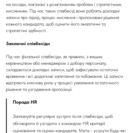
на посади, пов'язані з розв'язанням проблем і стратегічним
мисленням. Під час таких співбесід вони роблять докладні
записи про підхід, процес мислення і пропоновані рішення
кожного кандидата, щоб оцінити його аналітичні та
стратегічні здібності.
Заключні співбесіди
Під час фінальної співбесіди, як правило, з вищим
керівництвом або менеджером з добору персоналу,
складаються докладні записи, щоб зафіксувати остаточні
враження і всі додаткові запитання та побажання. Ці записи
відіграють ключову роль у процесі ухвалення остаточного
рішення та узгодження пропозиції.
Порада HR
Заплануйте регулярні зустрічі після співбесіди, щоб
обговорити й узгодити з командою HR критерії
оцінювання та оцінки кандидатів. Мета - усунути будь-які