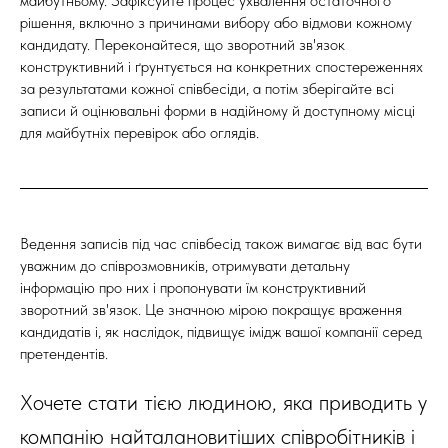
майбутньому. Зафіксуйте процес ухвалення остаточного
рішення, включно з причинами вибору або відмови кожному
кандидату. Переконайтеся, що зворотний зв'язок
конструктивний і ґрунтується на конкретних спостереженнях
за результатами кожної співбесіди, а потім зберігайте всі
записи й оцінювальні форми в надійному й доступному місці
для майбутніх перевірок або оглядів.
Ведення записів під час співбесід також вимагає від вас бути
уважним до співрозмовників, отримувати детальну
інформацію про них і пропонувати їм конструктивний
зворотний зв'язок. Це значною мірою покращує враження
кандидатів і, як наслідок, підвищує імідж вашої компанії серед
претендентів.
Хочете стати тією людиною, яка приводить у
компанію найталановитіших співробітників і