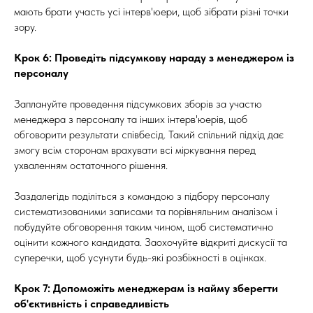
мають брати участь усі інтерв'юери, щоб зібрати різні точки
зору.
Крок 6: Проведіть підсумкову нараду з менеджером із
персоналу
Заплануйте проведення підсумкових зборів за участю
менеджера з персоналу та інших інтерв'юерів, щоб
обговорити результати співбесід. Такий спільний підхід дає
змогу всім сторонам врахувати всі міркування перед
ухваленням остаточного рішення.
Заздалегідь поділіться з командою з підбору персоналу
систематизованими записами та порівняльним аналізом і
побудуйте обговорення таким чином, щоб систематично
оцінити кожного кандидата. Заохочуйте відкриті дискусії та
суперечки, щоб усунути будь-які розбіжності в оцінках.
Крок 7: Допоможіть менеджерам із найму зберегти
об'єктивність і справедливість