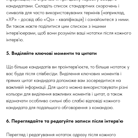
кандидатами. Складіть список стандартних скорочень і
символів для часто використовуваних термінів (наприклад,
«XP» - досвід або «Qs» - кваліфікація) і ознайомтеся з ними.
Ви також маєте поділитися цим списком з іншими
інтерв'юерами, щоб вони розуміли ваші нотатки після кожного
інтерв'ю.
5. Виділяйте ключові моменти та цитати
Що більше кандидатів ви проінтерв'юєте, то більше нотаток у
вас буде після співбесіди. Виділення ключових моментів і
прямих цитат кандидата допоможе вам зосередитися на
важливій інформації. Для цього можна використовувати різні
кольори для виділення важливих моментів і цитат, а також
відзначати особливо сильні або слабкі відповіді кожного
кандидата для подальшого обговорення з командою.
6. Переглядайте та редагуйте записи після інтерв'ю
Перегляд і редагування нотаток одразу після кожного