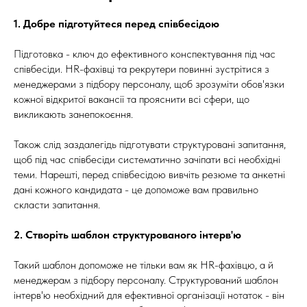
1. Добре підготуйтеся перед співбесідою
Підготовка - ключ до ефективного конспектування під час
співбесіди. HR-фахівці та рекрутери повинні зустрітися з
менеджерами з підбору персоналу, щоб зрозуміти обов'язки
кожної відкритої вакансії та прояснити всі сфери, що
викликають занепокоєння.
Також слід заздалегідь підготувати структуровані запитання,
щоб під час співбесіди систематично зачіпати всі необхідні
теми. Нарешті, перед співбесідою вивчіть резюме та анкетні
дані кожного кандидата - це допоможе вам правильно
скласти запитання.
2. Створіть шаблон структурованого інтерв'ю
Такий шаблон допоможе не тільки вам як HR-фахівцю, а й
менеджерам з підбору персоналу. Структурований шаблон
інтерв'ю необхідний для ефективної організації нотаток - він