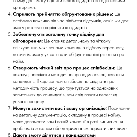
найму дає змогу оцінити всіх кандидатів за однаковими
критеріями.
Сприяють прийняттю обґрунтованих рішень:
Це
особливо важливо під час підбиття підсумків, оскільки дає
змогу ретельно порівняти кандидатів.
Забезпечують загальну точку відліку для
обговорення:
Це сприяє детальному та чіткому
спілкуванню між членами команди з підбору персоналу,
даючи їм змогу ухвалювати обґрунтованіші рішення про
найм.
Створюють чіткий звіт про процес співбесіди:
Це
показує, наскільки методично проводилося оцінювання
кандидатів. Якщо записи співбесід не свідчать про
методичність процесу, що ґрунтується на однакових
запитаннях до кандидатів, вам слід почати перегляд
усього процесу.
Можуть захистити вас і вашу організацію:
Посилання
на детальну документацію, складену в процесі найму,
може допомогти вам і вашій компанії в разі виникнення
проблем із законом або дотриманням нормативних вимог.
Дають змогу ділитися з кандидатами