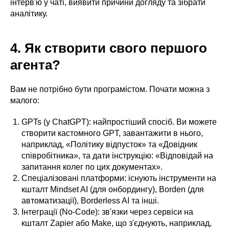
інтерв'ю у чаті, виявити причини догляду та зібрати
аналітику.
4. Як створити свого першого
агента?
Вам не потрібно бути програмістом. Почати можна з
малого:
GPTs (у ChatGPT): найпростіший спосіб. Ви можете
створити кастомного GPT, завантажити в нього,
наприклад, «Політику відпусток» та «Довідник
співробітника», та дати інструкцію: «Відповідай на
запитання колег по цих документах».
Спеціалізовані платформи: існують інструменти на
кшталт Mindset AI (для онбордингу), Borden (для
автоматизації), Borderless AI та інші.
Інтеграції (No-Code): зв'язки через сервіси на
кшталт Zapier або Make, що з'єднують, наприклад,