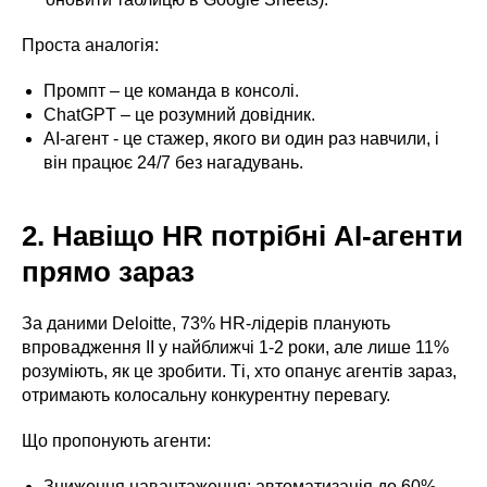
Проста аналогія:
Промпт – це команда в консолі.
ChatGPT – це розумний довідник.
AI-агент - це стажер, якого ви один раз навчили, і
він працює 24/7 без нагадувань.
2. Навіщо HR потрібні AI-агенти
прямо зараз
За даними Deloitte, 73% HR-лідерів планують
впровадження ІІ у найближчі 1-2 роки, але лише 11%
розуміють, як це зробити. Ті, хто опанує агентів зараз,
отримають колосальну конкурентну перевагу.
Що пропонують агенти:
Зниження навантаження: автоматизація до 60%