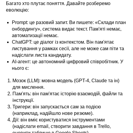
Багато хто плутає поняття. Давайте розберемо
еволюцію:
Prompt: це разовий запит. Ви пишете: «Склади план
онбордингу», система видає текст. Пам'яті немає,
автоматизації немає.
ChatGPT: це діалог із контекстом. Він пам'ятає
листування у рамках сесії, але не може сам піти та
надіслати листа кандидату.
AI-агент: це автономний цифровий співробітник. У
нього є:
Мозок (LLM): мовна модель (GPT-4, Claude та ін)
для мислення.
Пам'ять: він пам'ятає історію взаємодій, файли та
інструкції.
Тригери: він запускається сам за подією
(наприклад, надійшло нове резюме).
Дії: він вміє користуватися інструментами
(надіслати email, створити завдання в Trello,
оновити таблицю в Google Sheets).