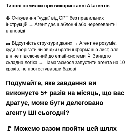
Типові помилки при використанні AI-агентів:
🛑 Очікування “чуда” від GPT без правильних
інструкцій → Агент дає шаблонні або нерелевантні
відповіді
🧱 Відсутність структури даних → Агент не розуміє,
куди зберігати чи звідки брати інформацію лист, але
він не підключений до email-системи 🌀 Занадто
складна логіка → Намагаємося запустити агента на 10
кроків, не протестувавши базові
Подумайте, яке завдання ви
виконуєте 5+ разів на місяць, що вас
дратує, може бути делеговано
агенту ШІ сьогодні?
🚩 Можемо разом пройти цей шлях