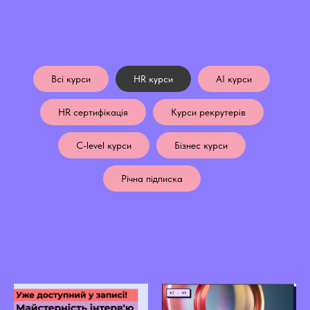
Всі курси
HR курси
AI курси
HR сертифікація
Курси рекрутерів
C-level курси
Бізнес курси
Річна підписка