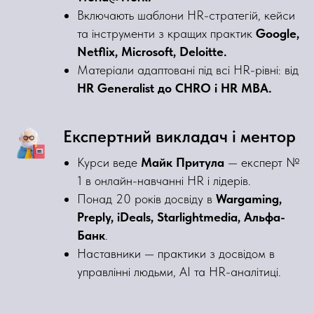
Включають шаблони HR-стратегій, кейси
та інструменти з кращих практик
Google,
Netflix, Microsoft, Deloitte.
Матеріали адаптовані під всі HR-рівні: від
HR Generalist до CHRO і HR MBA.
Експертний викладач і ментор
Курси веде
Майк Притула
— експерт №
1 в онлайн-навчанні HR і лідерів.
Понад 20 років досвіду в
Wargaming,
Preply, iDeals, Starlightmedia, Альфа-
Банк
.
Наставники — практики з досвідом в
управлінні людьми, AI та HR-аналітиці.