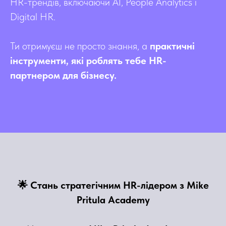
HR-трендів, включаючи AI, People Analytics і
Digital HR.
Ти отримуєш не просто знання, а
практичні
інструменти, які роблять тебе HR-
партнером для бізнесу.
🌟 Стань стратегічним HR-лідером з Mike
Pritula Academy