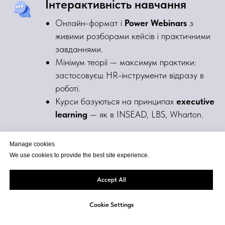
Інтерактивність навчання
Онлайн-формат і
Power Webinars
з
живими розборами кейсів і практичними
завданнями.
Мінімум теорії — максимум практики:
застосовуєш HR-інструменти відразу в
роботі.
Курси базуються на принципах
executive
learning
— як в INSEAD, LBS, Wharton.
Manage cookies
Гнучкий графік
We use cookies to provide the best site experience.
Усі заняття доступні в записі — навчайся
у зручний час і темпі.
Accept All
Підходить для HR-професіоналів, які
Cookie Settings
поєднують роботу та навчання.
Платформа зберігає прогрес і надає