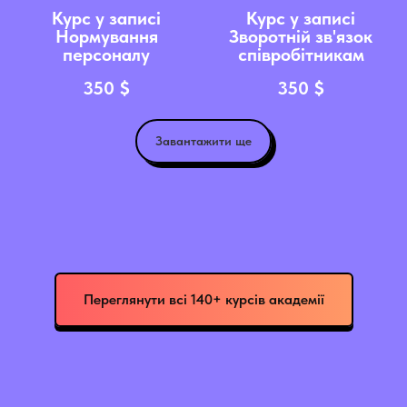
Курс у записі
Курс у записі
Нормування
Зворотній зв'язок
персоналу
співробітникам
350
$
350
$
Завантажити ще
Переглянути всі 140+ курсів академії