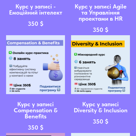
Курс у записі -
Курс у записі Agile
Емоційний інтелект
та Управління
проектами в HR
350
$
350
$
Курс у записі
Курс у записі
Compensation &
Diversity & Inclusion
Benefits
350
$
350
$