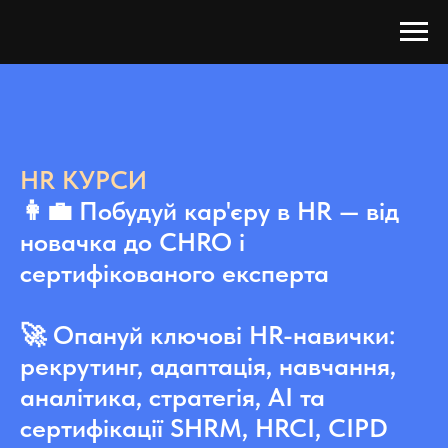
HR КУРСИ
👩‍💼 Побудуй кар'єру в HR — від
новачка до CHRO і
сертифікованого експерта
🚀 Опануй ключові HR-навички:
рекрутинг, адаптація, навчання,
аналітика, стратегія, AI та
сертифікації SHRM, HRCI, CIPD