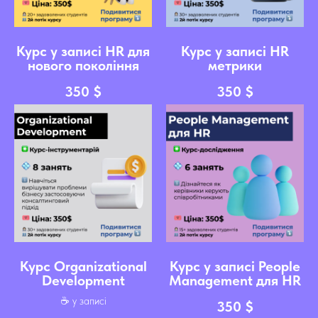
Курс у записі HR для
Курс у записі HR
нового покоління
метрики
350
$
350
$
Курс Organizational
Курс у записі People
Development
Management для HR
☕️ у записі
350
$