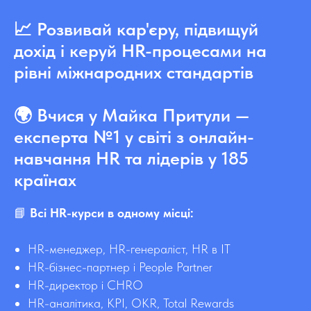
📈 Розвивай кар'єру, підвищуй
дохід і керуй HR-процесами на
рівні міжнародних стандартів
🌍 Вчися у Майка Притули —
експерта №1 у світі з онлайн-
навчання HR та лідерів у 185
країнах
📘
Всі HR-курси в одному місці:
HR-менеджер, HR-генераліст, HR в IT
HR-бізнес-партнер і People Partner
HR-директор і CHRO
HR-аналітика, KPI, OKR, Total Rewards