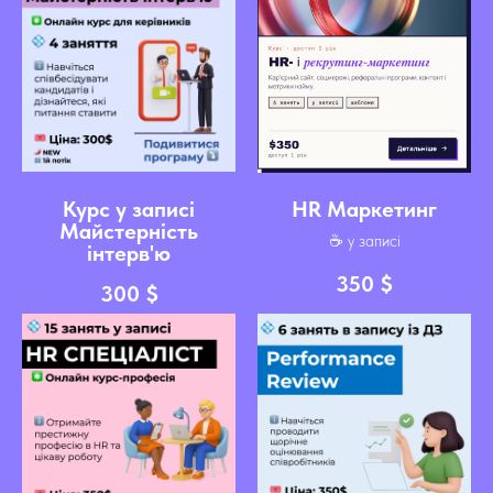
Курс у записі
HR Маркетинг
Майстерність
☕️ у записі
інтерв'ю
350
$
300
$