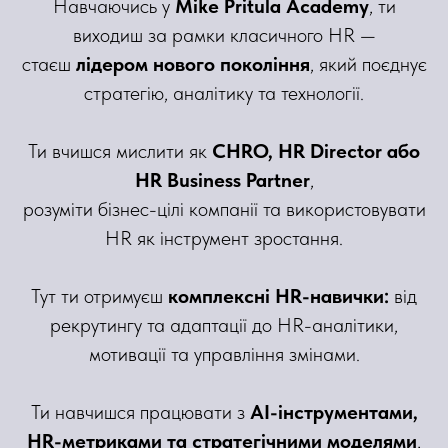
Навчаючись у
Mike Pritula Academy
, ти
виходиш за рамки класичного HR —
стаєш
лідером нового покоління
, який поєднує
стратегію, аналітику та технології.
Ти вчишся мислити як
CHRO, HR Director або
HR Business Partner
,
розуміти бізнес-цілі компанії та використовувати
HR як інструмент зростання.
Тут ти отримуєш
комплексні HR-навички:
від
рекрутингу та адаптації до HR-аналітики,
мотивації та управління змінами.
Ти навчишся працювати з
AI-інструментами,
HR-метриками та стратегічними моделями
,