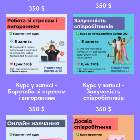
350
$
350
$
Курс у записі -
Курс у записі -
Боротьба зі стресом
Залученість
і вигоранням
співробітників
350
$
350
$