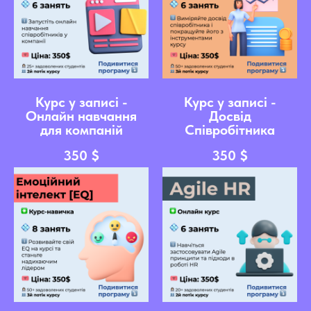
Курс у записі -
Курс у записі -
Онлайн навчання
Досвід
для компаній
Співробітника
350
$
350
$