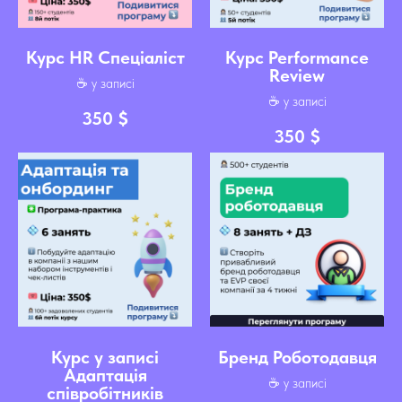
Курс HR Спеціаліст
Курс Performance
Review
☕️ у записі
☕️ у записі
350
$
350
$
Курс у записі
Бренд Роботодавця
Адаптація
☕️ у записі
співробітників