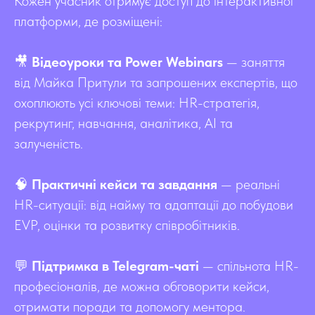
Кожен учасник отримує доступ до інтерактивної
платформи, де розміщені:
🎥
Відеоуроки та Power Webinars
— заняття
від Майка Притули та запрошених експертів, що
охоплюють усі ключові теми: HR-стратегія,
рекрутинг, навчання, аналітика, AI та
залученість.
🧠
Практичні кейси та завдання
— реальні
HR-ситуації: від найму та адаптації до побудови
EVP, оцінки та розвитку співробітників.
💬
Підтримка в Telegram-чаті
— спільнота HR-
професіоналів, де можна обговорити кейси,
отримати поради та допомогу ментора.