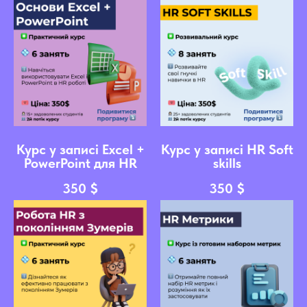
Курс у записі Excel +
Курс у записі HR Soft
PowerPoint для HR
skills
350
$
350
$