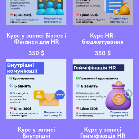
Курс у записі Бізнес і
Курс HR-
Фінанси для HR
бюджетування
350
$
350
$
Курс у записі
Курс у записі
Внутрішні
Гейміфікація HR