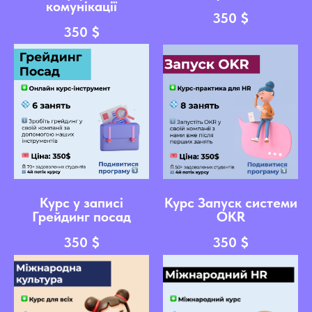
комунікації
350
$
350
$
Курс у записі
Курс Запуск системи
Грейдинг посад
OKR
350
$
350
$