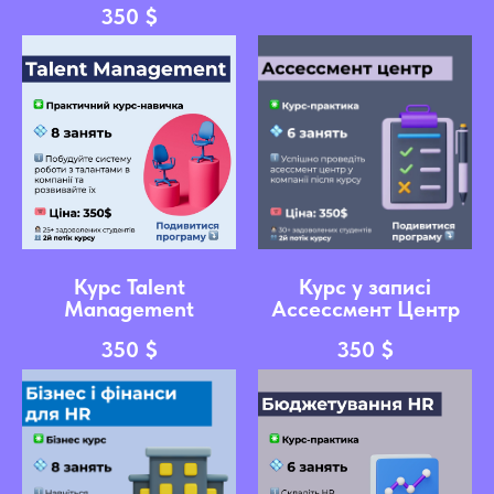
350
$
Курс Talent
Курс у записі
Management
Ассессмент Центр
350
$
350
$