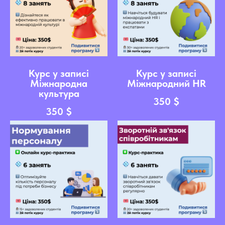
Курс у записі
Курс у записі
Міжнародна
Міжнародний HR
культура
350
$
350
$