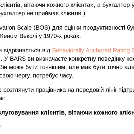
лієнтів, вітаючи кожного клієнта», а бухгалтер у 
бухгалтер не приймає клієнтів.)
vation Scale (BOS) для оцінки продуктивності б
Кеном Векслі у 1970-х роках.
 відрізняється від
Behaviorally Anchored Rating
. У BARS ви визначаєте конкретну поведінку ко
 Він може бути точнішим, але має бути точно ад
свою чергу, потребує часу.
розглянути працівника на передовій лінії підтр
к:
луговування клієнтів, вітаючи кожного кліє
и