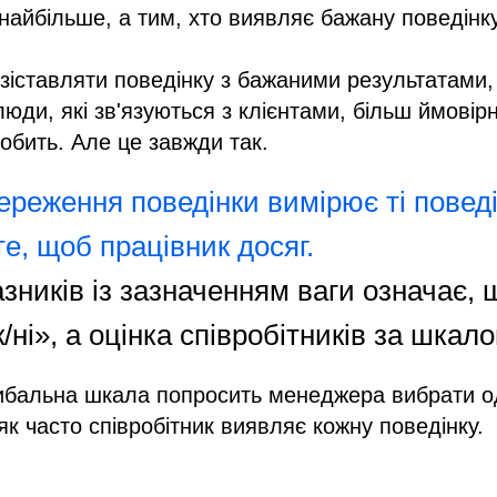
найбільше, а тим, хто виявляє бажану поведінку
 зіставляти поведінку з бажаними результатами,
юди, які зв'язуються з клієнтами, більш ймовір
 робить. Але це завжди так.
реження поведінки вимірює ті поведін
те, щоб працівник досяг.
зників із зазначенням ваги означає, 
/ні», а оцінка співробітників за шкал
ибальна шкала попросить менеджера вибрати од
 як часто співробітник виявляє кожну поведінку.