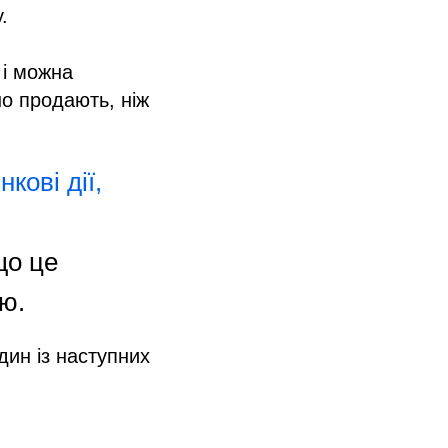
.
 і можна
но продають, ніж
кові дії,
що це
ою.
ин із наступних