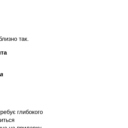
близно так.
нта
ка
требує глибокого
диться
ина на прилавку