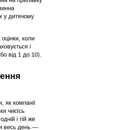
винна
к у дитячому
оцінки, коли
ховується і
о від 1 до 10).
ження
, як компанії
ки чиєїсь
дній і тій же
ми весь день —