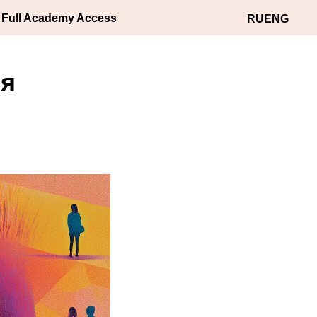
 Full Academy Access
RU
ENG
ня