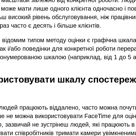
 може мати лише одного клієнта одночасно і по
ьш високий рівень обслуговування, ніж працівни
араз часто є десять і більше клієнтів.
відомим типом методу оцінки є графічна шкала 
к і/або поведінки для конкретної роботи перера
ронумерованою шкалою (наприклад, від 1 до 5 аб
ристовувати шкалу спостере
 людей працюють віддалено, часто можна почути
ше не можна використовувати FaceTime для оцін
 зазвичай не зустрінеш людей, які працюють в о
вати співробітників тримати камери увімкнени