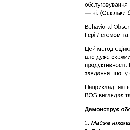
обслуговування к
— ні. (Оскільки 
Behavioral Obser
Гері Летемом та 
Цей метод оцінки
але дуже схожий
продуктивності.
завдання, що, у 
Наприклад, якщо 
BOS виглядає та
Демонструє обс
Майже нікол