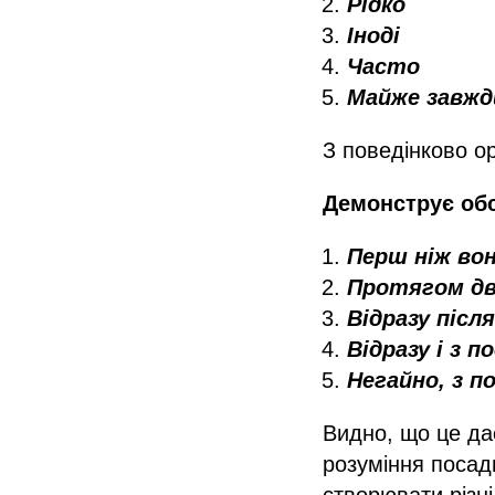
Рідко
Іноді
Часто
Майже завжд
З поведінково о
Демонструє обс
Перш ніж во
Протягом дво
Відразу післ
Відразу і з 
Негайно, з 
Видно, що це дає
розуміння посад
створювати різн