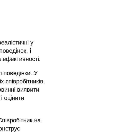
еалістичні у
оведінок, і
 ефективності.
і поведінки. У
х співробітників.
овинні виявити
і оцінити
півробітник на
монструє