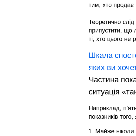
тим, хто продає 
Теоретично слід
припустити, що л
ті, хто цього не
Шкала спосте
яких ви хоче
Частина пока
ситуація «так
Наприклад, п'ят
показників того,
Майже ніколи