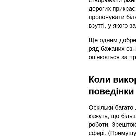
дорогих прикрас
пропонувати біл
взутті, у якого з
Ще одним добре 
ряд бажаних озна
оцінюється за п
Коли вико
поведінки
Оскільки багато
кажуть, що біль
роботи. Зрештою,
сфері. (Примушу