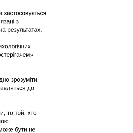
та застосовується
язані з
на результатах.
ихологічних
остерігачем»
дно зрозуміти,
тавляться до
, то той, хто
лою
може бути не