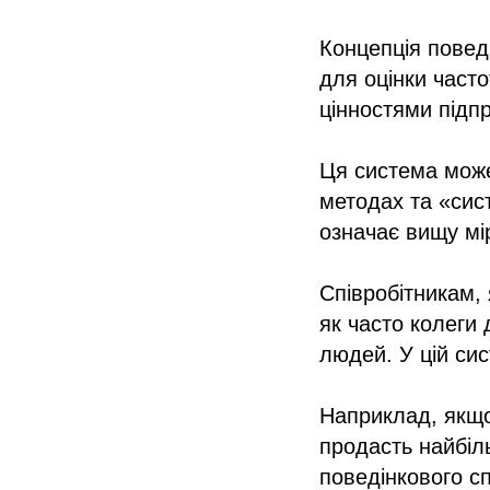
Концепція поведі
для оцінки часто
цінностями підпр
Ця система може
методах та «сис
означає вищу мір
Співробітникам,
як часто колеги
людей. У цій сис
Наприклад, якщо
продасть найбіл
поведінкового с