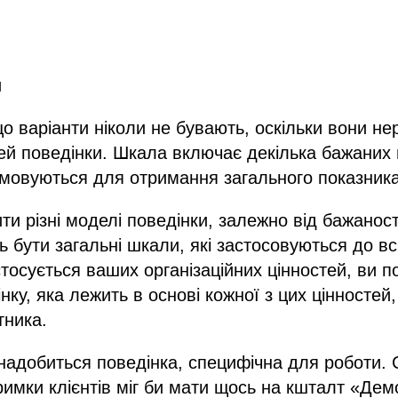
и
що варіанти ніколи не бувають, оскільки вони нер
ей поведінки. Шкала включає декілька бажаних п
умовуються для отримання загального показника
и різні моделі поведінки, залежно від бажаност
 бути загальні шкали, які застосовуються до всі
тосується ваших організаційних цінностей, ви п
нку, яка лежить в основі кожної з цих цінностей, 
тника.
надобиться поведінка, специфічна для роботи. С
тримки клієнтів міг би мати щось на кшталт «Де