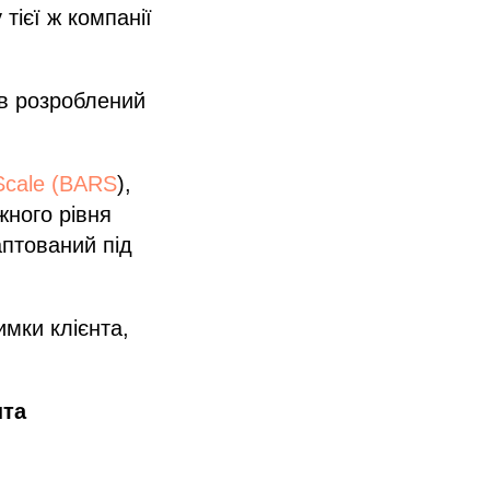
тієї ж компанії
ув розроблений
 Scale (BARS
),
жного рівня
аптований під
имки клієнта,
нта