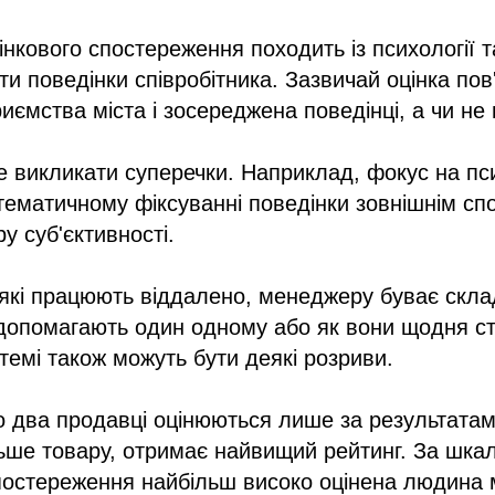
нкового спостереження походить із психології 
ти поведінки співробітника. Зазвичай оцінка пов'
иємства міста і зосереджена поведінці, а чи не 
 викликати суперечки. Наприклад, фокус на пс
тематичному фіксуванні поведінки зовнішнім сп
у суб'єктивності.
 які працюють віддалено, менеджеру буває скла
 допомагають один одному або як вони щодня с
темі також можуть бути деякі розриви.
 два продавці оцінюються лише за результатами
ьше товару, отримає найвищий рейтинг. За шка
постереження найбільш високо оцінена людина 