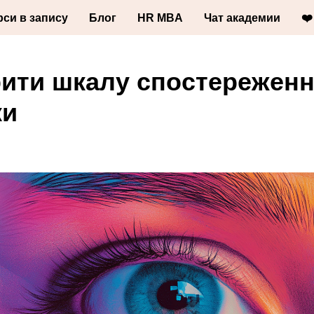
рси в запису
Блог
HR MBA
Чат академии
❤️
рити шкалу спостережен
ки