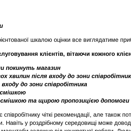
и
рієнтованої шкалою оцінки все виглядатиме при
луговування клієнтів, вітаючи кожного кліє
ни покинуть магазин
х хвилин після входу до зони співробітни
я входу до зони співробітника
посмішкою
посмішкою та щирою пропозицією допомоги
 співробітнику чіткі рекомендації, але також по
и. Навіть у роздрібному середовищі може дово
і масштаби залежно від конкретної роботи. Люд