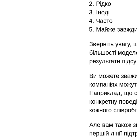
Рідко
Іноді
Часто
Майже завжд
Зверніть увагу, 
більшості модел
результати підс
Ви можете зважит
компаніях можуть
Наприклад, що с
конкретну поведі
кожного співробі
Але вам також з
першій лінії під