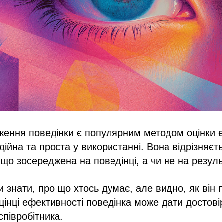
ення поведінки є популярним методом оцінки е
дійна та проста у використанні. Вона відрізняєть
 що зосереджена на поведінці, а чи не на резуль
 знати, про що хтось думає, але видно, як він 
оцінці ефективності поведінка може дати достов
співробітника.