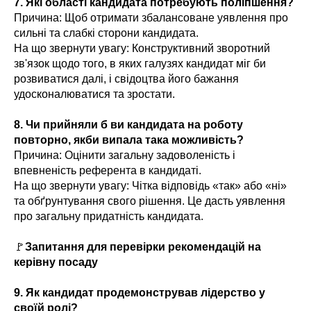
7. Які області кандидата потребують поліпшення?
Причина: Щоб отримати збалансоване уявлення про
сильні та слабкі сторони кандидата.
На що звернути увагу: Конструктивний зворотний
зв'язок щодо того, в яких галузях кандидат міг би
розвиватися далі, і свідоцтва його бажання
удосконалюватися та зростати.
8. Чи прийняли б ви кандидата на роботу
повторно, якби випала така можливість?
Причина: Оцінити загальну задоволеність і
впевненість референта в кандидаті.
На що звернути увагу: Чітка відповідь «так» або «ні»
та обґрунтування свого рішення. Це дасть уявлення
про загальну придатність кандидата.
🚩
Запитання для перевірки рекомендацій на
керівну посаду
9. Як кандидат продемонстрував лідерство у
своїй ролі?