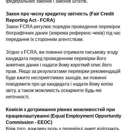
федеральних законів і законів штатів.
Закон про чесну кредитну звітність (Fair Credit
Reporting Act - FCRA)
Закон FCRA регулює порядок проведення перевірок
біографічних даних (зокрема референс-чеків) під час
передання їх стороннім агентствам.
Згідно з FCRA, ви повинні отримати письмову згоду
кандидата перед проведенням перевірки його
анкетних даних і надати йому короткий опис його
прав. Якщо за результатами перевірки рекомендацій
буде вжито несприятливих заходів, ви повинні
повідомити про це кандидата і надати йому копію
звіту, а також можливість оскаржити будь-які
неточності.
Комісія з дотримання рівних можливостей при
працевлаштуванні (Equal Employment Opportunity
Commission - EEOC)
Крім того, важливу роль у перевірці анкет відіграють