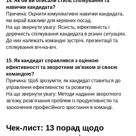
14. Як би ви описали стиль спілкування та
навички кандидата?
Причина: Оцінити комунікативні навички кандидата,
які вкрай важливі для керівних посад.
На що звернути увагу: Ясність, ефективність і
доречність спілкування кандидата в різних ситуаціях.
До них належать командні зустрічі, презентації та
спілкування віч-на-віч.
15. Як кандидат справлявся з оцінкою
ефективності та зворотним зв'язком зі своєю
командою?
Причина: Щоб зрозуміти, як кандидат ставиться до
управління ефективністю та розвитку.
На що звернути увагу: Методи надання зворотного
зв'язку, розв'язання проблем із продуктивністю та
заохочення професійного зростання в команді.
Чек-лист: 13 порад щодо