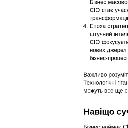
Бізнес масово
CIO стає учас
трансформаці
Епоха стратегі
штучний інтеле
CIO фокусуєть
нових джерел 
бізнес-процесі
Важливо розуміти
Технологічні гіг
можуть все ще с
Навіщо су
Бізнес наймає Ch