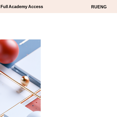
волюція
 Full Academy Access
RU
ENG