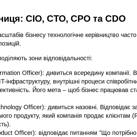
зниця: CIO, CTO, CPO та CDO
сштабів бізнесу технологічне керівництво часто
позицій.
оділяють зони відповідальності:
ormation Officer): дивиться всередину компанії. 
T-інфраструктуру, внутрішні процеси співробітни
ективність. Його мета – щоб бізнес працював ст
hnology Officer): дивиться назовні. Відповідає з
мого продукту, який компанія продає клієнтам (R
ть).
duct Officer): відповідає питанням "Що потрібно