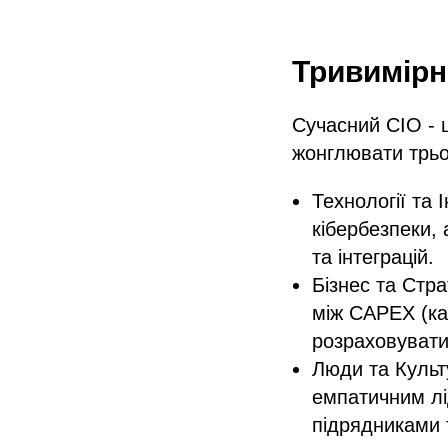
Тривимірні
Сучасний CIO - 
жонглювати трь
Технології та
кібербезпеки, 
та інтеграцій.
Бізнес та Стра
між CAPEX (ка
розраховувати
Люди та Культ
емпатичним лі
підрядниками 