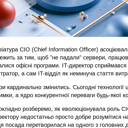
іатура CIO (Chief Information Officer) асоціюва
ежить за тим, щоб "не падали" сервери, працюв
лися офісні програми. IT-директор сприймався 
тратор, а сам IT-відділ як неминуча стаття витр
ри кардинально змінились. Сьогодні технології 
имки, а ядро ​​конкурентної переваги будь-якої ко
 докладно розберемо, як еволюціонувала роль C
ректору недостатньо просто добре розумітися на
к ця посада перетворилася на одного з головних 