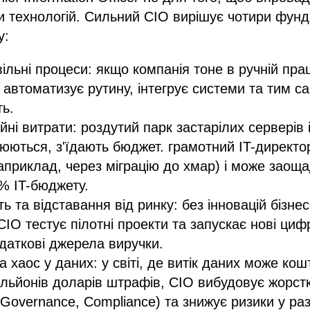
ди технологій. Сильний CIO вирішує чотири фун
у:
ільні процеси: якщо компанія тоне в ручній прац
 автоматизує рутину, інтегрує системи та тим 
ь.
йні витрати: роздутий парк застарілих серверів і
юються, з'їдають бюджет. грамотний IT-директо
наприклад, через міграцію до хмар) і може заоща
% IT-бюджету.
ть та відставання від ринку: без інновацій бізне
CIO тестує пілотні проекти та запускає нові циф
аткові джерела виручки.
а хаос у даних: у світі, де витік даних може кош
мільйонів доларів штрафів, CIO вибудовує жорстк
 Governance, Compliance) та знижує ризики у раз