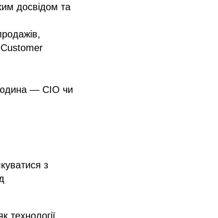
ким досвідом та
продажів,
(Customer
 людина — CIO чи
лкуватися з
д
к технології