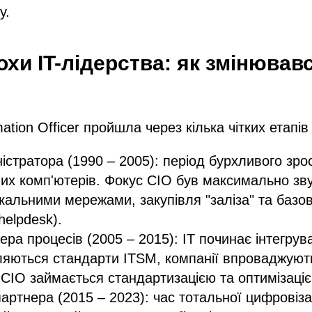
у.
охи IT-лідерства: як змінював
mation Officer пройшла через кілька чітких етапі
ністратора (1990 – 2005): період бурхливого зро
их комп'ютерів. Фокус CIO був максимально зв
кальними мережами, закупівля "заліза" та базо
helpdesk).
ра процесів (2005 – 2015): IT починає інтегрува
вляються стандарти ITSM, компанії впроваджую
CIO займається стандартизацією та оптимізацією
артнера (2015 – 2023): час тотальної цифровізації