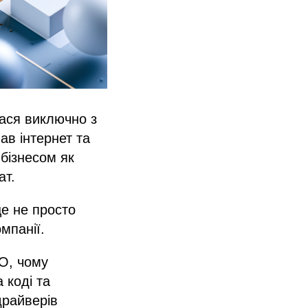
лася виключно з
ав інтернет та
бізнесом як
ат.
це не просто
мпанії.
IO, чому
 коді та
драйверів