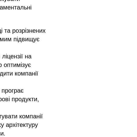
даментальні
і та розрізнених
самим підвищує
 ліцензії на
р оптимізує
дити компанії
с програє
рові продукти,
тувати компанії
у архітектуру
и.