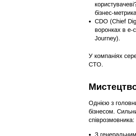
користувачеві
бізнес-метрик
CDO (Chief Dig
воронках в e-
Journey).
У компаніях сер
CTO.
Мистецтво
Однією з головн
бізнесом. Сильни
співрозмовника:
З генеральним 