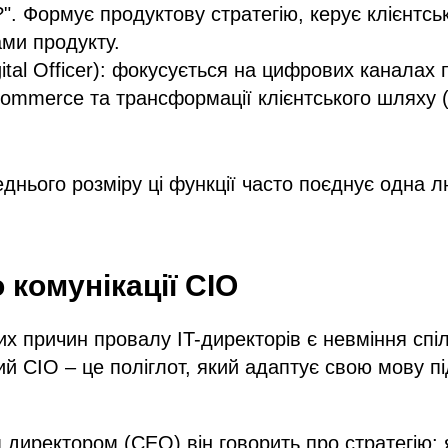
?". Формує продуктову стратегію, керує клієнтсь
ами продукту.
ital Officer): фокусується на цифрових каналах 
commerce та трансформації клієнтського шляху 
еднього розміру ці функції часто поєднує одна
 комунікації CIO
их причин провалу IT-директорів є невміння спі
й CIO – це поліглот, який адаптує свою мову пі
директором (CEO) він говорить про стратегію: я