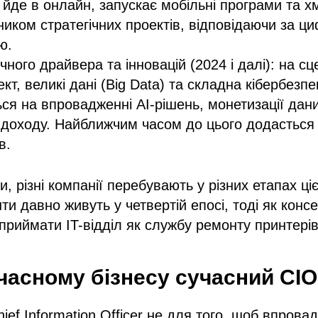
 йде в онлайн, запускає мобільні програми та хм
ником стратегічних проектів, відповідаючи за ц
ю.
чного драйвера та інновацій (2024 і далі): на с
кт, великі дані (Big Data) та складна кібербезп
ся на впровадженні AI-рішень, монетизації дани
доходу. Найближчим часом до цього додасться 
в.
, різні компанії перебувають у різних етапах ціє
анти давно живуть у четвертій епосі, тоді як конс
приймати IT-відділ як службу ремонту принтерів
часному бізнесу сучасний CIO
ief Information Officer не для того, щоб впрова