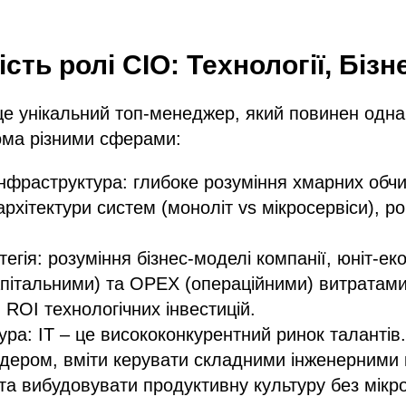
сть ролі CIO: Технології, Біз
це унікальний топ-менеджер, який повинен одн
ома різними сферами:
 Інфраструктура: глибоке розуміння хмарних обч
архітектури систем (моноліт vs мікросервіси), р
тегія: розуміння бізнес-моделі компанії, юніт-еко
пітальними) та OPEX (операційними) витратами,
 ROI технологічних інвестицій.
ура: IT – це висококонкурентний ринок талантів
дером, вміти керувати складними інженерними
та вибудовувати продуктивну культуру без мік