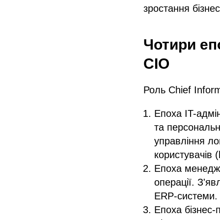
зростання бізнес
Чотири еп
CIO
Роль Chief Infor
Епоха IT-адмі
та персональн
управління ло
користувачів (
Епоха менедже
операції. З'я
ERP-системи. 
Епоха бізнес-п