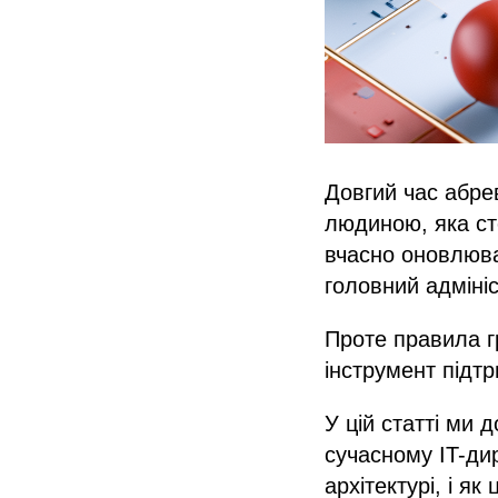
Довгий час абрев
людиною, яка ст
вчасно оновлюва
головний адмініс
Проте правила г
інструмент підтр
У цій статті ми
сучасному IT-ди
архітектурі, і я