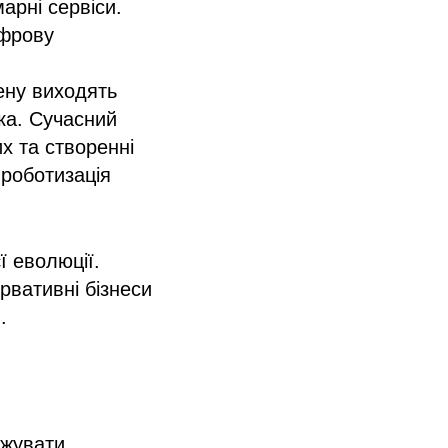
арні сервіси.
ифрову
цену виходять
ека. Сучасний
х та створенні
роботизація
ї еволюції.
ервативні бізнеси
.
джувати