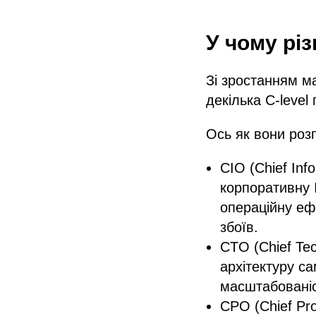
У чому рі
Зі зростанням ма
декілька C-level 
Ось як вони розп
CIO (Chief Inf
корпоративну I
операційну еф
збоїв.
CTO (Chief Tec
архітектуру са
масштабованіс
CPO (Chief Pro