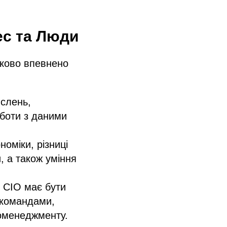
нес та Люди
аково впевнено
ислень,
оботи з даними
номіки, різниці
 а також уміння
. CIO має бути
 командами,
роменеджменту.