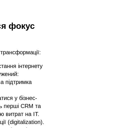
ся фокус
в трансформації:
стання інтернету
ужений:
ва підтримка
тися у бізнес-
ть перші CRM та
 витрат на IT.
 (digitalization).