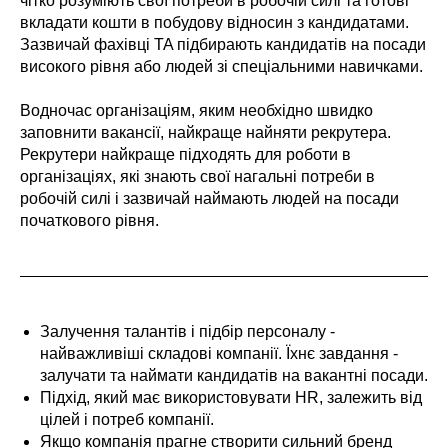
чітко розуміють свої потреби в робочій силі та готові
вкладати кошти в побудову відносин з кандидатами.
Зазвичай фахівці TA підбирають кандидатів на посади
високого рівня або людей зі спеціальними навичками.
Водночас організаціям, яким необхідно швидко
заповнити вакансії, найкраще найняти рекрутера.
Рекрутери найкраще підходять для роботи в
організаціях, які знають свої нагальні потреби в
робочій силі і зазвичай наймають людей на посади
початкового рівня.
Залучення талантів і підбір персоналу -
найважливіші складові компанії. Їхнє завдання -
залучати та наймати кандидатів на вакантні посади.
Підхід, який має використовувати HR, залежить від
цілей і потреб компанії.
Якщо компанія прагне створити сильний бренд