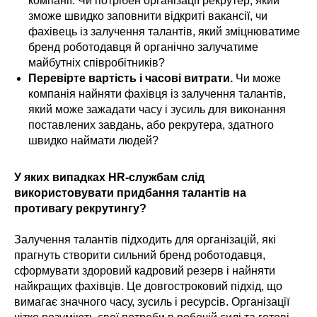
компанії. Чи потрібен організації рекрутер, який
зможе швидко заповнити відкриті вакансії, чи
фахівець із залучення талантів, який зміцнюватиме
бренд роботодавця й органічно залучатиме
майбутніх співробітників?
Перевірте вартість і часові витрати.
Чи може
компанія найняти фахівця із залучення талантів,
який може зажадати часу і зусиль для виконання
поставлених завдань, або рекрутера, здатного
швидко наймати людей?
У яких випадках HR-службам слід
використовувати придбання талантів на
противагу рекрутингу?
Залучення талантів підходить для організацій, які
прагнуть створити сильний бренд роботодавця,
сформувати здоровий кадровий резерв і найняти
найкращих фахівців. Це довгостроковий підхід, що
вимагає значного часу, зусиль і ресурсів. Організації