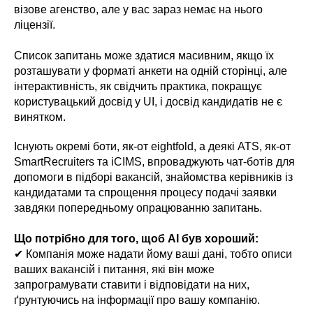
візове агенство, але у вас зараз немає на нього
ліцензії.
Список запитань може здатися масивним, якщо їх
розташувати у форматі анкети на одній сторінці, але
інтерактивність, як свідчить практика, покращує
користувацький досвід у UI, і досвід кандидатів не є
винятком.
Існують окремі боти, як-от eightfold, а деякі ATS, як-от
SmartRecruiters та iCIMS, впроваджують чат-ботів для
допомоги в підборі вакансій, знайомства керівників із
кандидатами та спрощення процесу подачі заявки
завдяки попередньому опрацюванню запитань.
Що потрібно для того, щоб AI був хороший:
✔ Компанія може надати йому ваші дані, тобто описи
ваших вакансій і питання, які він може
запрограмувати ставити і відповідати на них,
ґрунтуючись на інформації про вашу компанію.