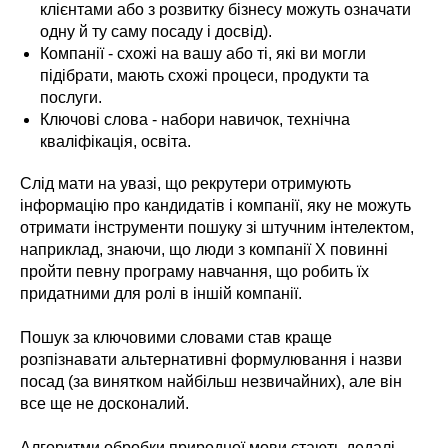
клієнтами або з розвитку бізнесу можуть означати
одну й ту саму посаду і досвід).
Компанії - схожі на вашу або ті, які ви могли
підібрати, мають схожі процеси, продукти та
послуги.
Ключові слова - набори навичок, технічна
кваліфікація, освіта.
Слід мати на увазі, що рекрутери отримують
інформацію про кандидатів і компанії, яку не можуть
отримати інструменти пошуку зі штучним інтелектом,
наприклад, знаючи, що люди з компанії X повинні
пройти певну програму навчання, що робить їх
придатними для ролі в іншій компанії.
Пошук за ключовими словами став краще
розпізнавати альтернативні формулювання і назви
посад (за винятком найбільш незвичайних), але він
все ще не досконалий.
Алгоритми обробки природної мови стають дедалі