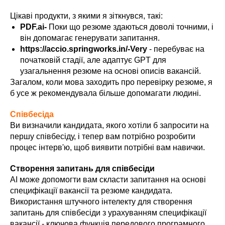
Цікаві продукти, з якими я зіткнувся, такі:
PDF.ai-
Поки що резюме здаються доволі точними, і
він допомагає генерувати запитання.
https://accio.springworks.in/-Very
- перебуває на
початковій стадії, але адаптує GPT для
узагальнення резюме на основі описів вакансій.
Загалом, коли мова заходить про перевірку резюме, я
б усе ж рекомендувала більше допомагати людині.
Співбесіда
Ви визначили кандидата, якого хотіли б запросити на
першу співбесіду, і тепер вам потрібно розробити
процес інтерв'ю, щоб виявити потрібні вам навички.
Створення запитань для співбесіди
AI може допомогти вам скласти запитання на основі
специфікації вакансії та резюме кандидата.
Використання штучного інтелекту для створення
запитань для співбесіди з урахуванням специфікації
вакансії - ключова функція передового програмного