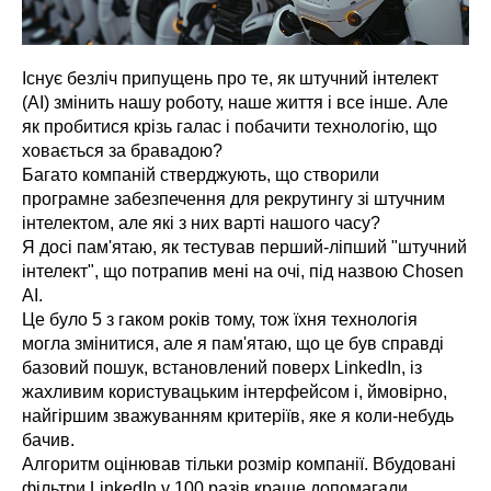
Існує безліч припущень про те, як штучний інтелект
(AI) змінить нашу роботу, наше життя і все інше. Але
як пробитися крізь галас і побачити технологію, що
ховається за бравадою?
Багато компаній стверджують, що створили
програмне забезпечення для рекрутингу зі штучним
інтелектом, але які з них варті нашого часу?
Я досі пам'ятаю, як тестував перший-ліпший "штучний
інтелект", що потрапив мені на очі, під назвою Chosen
AI.
Це було 5 з гаком років тому, тож їхня технологія
могла змінитися, але я пам'ятаю, що це був справді
базовий пошук, встановлений поверх LinkedIn, із
жахливим користувацьким інтерфейсом і, ймовірно,
найгіршим зважуванням критеріїв, яке я коли-небудь
бачив.
Алгоритм оцінював тільки розмір компанії. Вбудовані
фільтри LinkedIn у 100 разів краще допомагали