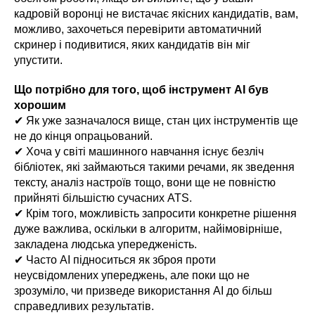
кадровій воронці не вистачає якісних кандидатів, вам,
можливо, захочеться перевірити автоматичний
скринер і подивитися, яких кандидатів він міг
упустити.
Що потрібно для того, щоб інструмент AI був
хорошим
✔ Як уже зазначалося вище, стан цих інструментів ще
не до кінця опрацьований.
✔ Хоча у світі машинного навчання існує безліч
бібліотек, які займаються такими речами, як зведення
тексту, аналіз настроїв тощо, вони ще не повністю
прийняті більшістю сучасних ATS.
✔ Крім того, можливість запросити конкретне рішення
дуже важлива, оскільки в алгоритм, найімовірніше,
закладена людська упередженість.
✔ Часто AI підноситься як зброя проти
неусвідомлених упереджень, але поки що не
зрозуміло, чи призведе використання AI до більш
справедливих результатів.