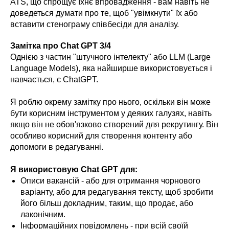
ATS, що спрощує їхнє впровадження - вам навіть не
доведеться думати про те, щоб "увімкнути" їх або
вставити стенограму співбесіди для аналізу.
Замітка про Chat GPT 3/4
Однією з частин "штучного інтелекту" або LLM (Large
Language Models), яка найширше використовується і
навчається, є ChatGPT.
Я роблю окрему замітку про нього, оскільки він може
бути корисним інструментом у деяких галузях, навіть
якщо він не обов'язково створений для рекрутингу. Він
особливо корисний для створення контенту або
допомоги в редагуванні.
Я використовую Chat GPT для:
Описи вакансій - або для отримання чорнового
варіанту, або для редагування тексту, щоб зробити
його більш докладним, таким, що продає, або
лаконічним.
Інформаційних повідомлень - при всій своїй