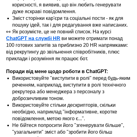
корисності, я виявив, що він любить генерувати
дуже яскраві повідомлення.
Зміст сторінки кар'єри та соціальні пости - як для
пошуку ідей, так і для редагування вже написаних.
👀 Як розумієте, це не повний список. На курсі
ChatGPT на службі HR
ви можете отримати понад
100 готових запитів за приблизно 20 HR напрямками:
від рекрутингу до звільнення співробітників, плюс
приклади і розуміння як працює бот.
Поради від мене щодо роботи в ChatGPT:
Використовуйте "виступити в ролі" перед будь-яким
реченням, наприклад, виступити в ролі технічного
рекрутера або менеджера з персоналу з
доброзичливим тоном.
Використовуйте стільки дескрипторів, скільки
необхідно, наприклад "інформативне, коротке
повідомлення, метою якого є...".
Не бійтеся попросити його "згенерувати більше",
"узагальнити" зміст або "зробити його більш