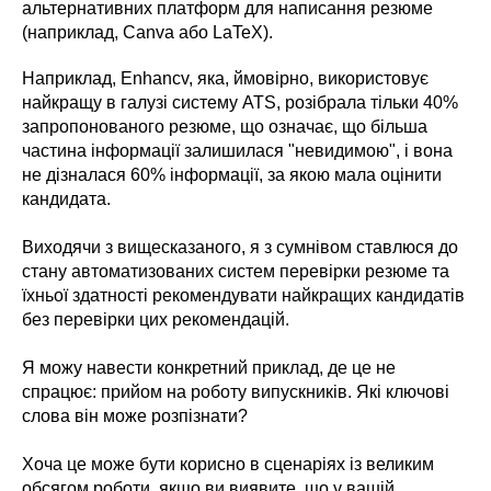
альтернативних платформ для написання резюме
(наприклад, Canva або LaTeX).
Наприклад, Enhancv, яка, ймовірно, використовує
найкращу в галузі систему ATS, розібрала тільки 40%
запропонованого резюме, що означає, що більша
частина інформації залишилася "невидимою", і вона
не дізналася 60% інформації, за якою мала оцінити
кандидата.
Виходячи з вищесказаного, я з сумнівом ставлюся до
стану автоматизованих систем перевірки резюме та
їхньої здатності рекомендувати найкращих кандидатів
без перевірки цих рекомендацій.
Я можу навести конкретний приклад, де це не
спрацює: прийом на роботу випускників. Які ключові
слова він може розпізнати?
Хоча це може бути корисно в сценаріях із великим
обсягом роботи, якщо ви виявите, що у вашій