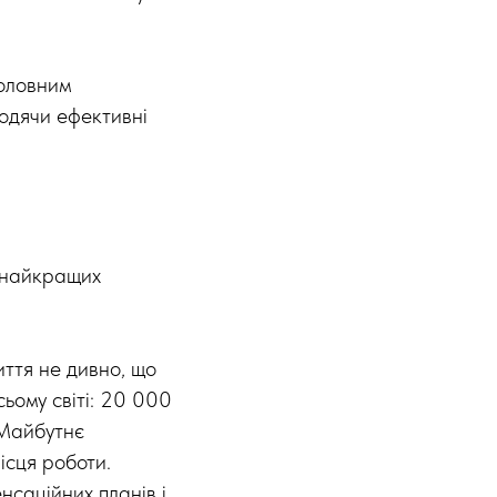
головним
водячи ефективні
я найкращих
иття не дивно, що
ьому світі: 20 000
"Майбутнє
ісця роботи.
нсаційних планів і