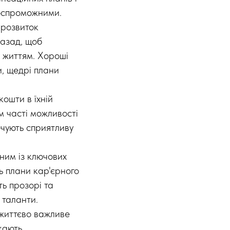
тоспроможними.
розвиток
назад, щоб
 життям. Хороші
и, щедрі плани
кошти в їхній
 часті можливості
ечують сприятливу
ним із ключових
ь плани кар'єрного
ь прозорі та
 таланти.
життєво важливе
кають