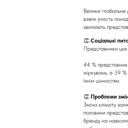
Велике глобальне д
взяли участь пона
хвилюють представн
👏
Соціальні пит
Представники цих п
44 % представників
міркувань, а 39 % 
їхнім цінностям.
👏
Проблеми змін
Зміна клімату зали
половини представн
бренду на навколи