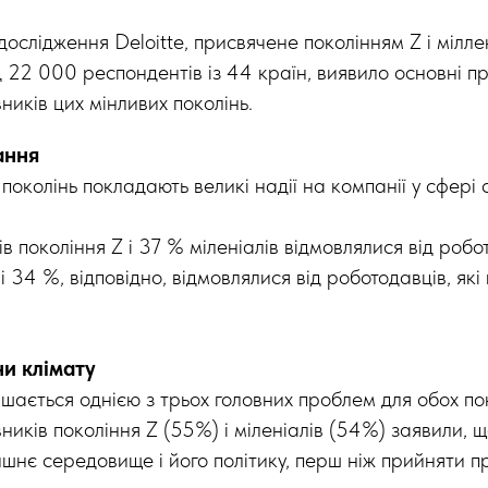
ослідження Deloitte, присвячене поколінням Z і міллен
д 22 000 респондентів із 44 країн, виявило основні п
иків цих мінливих поколінь.
ання
околінь покладають великі надії на компанії у сфері 
 покоління Z і 37 % міленіалів відмовлялися від робо
і 34 %, відповідно, відмовлялися від роботодавців, які
и клімату
шається однією з трьох головних проблем для обох пок
иків покоління Z (55%) і міленіалів (54%) заявили, 
шнє середовище і його політику, перш ніж прийняти п