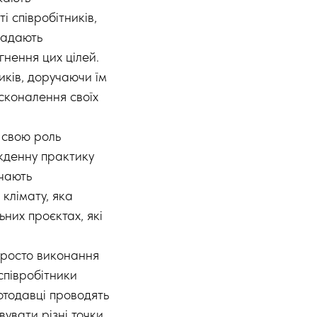
 співробітників,
 надають
гнення цих цілей.
иків, доручаючи їм
осконалення своїх
 свою роль
кденну практику
учають
 клімату, яка
них проєктах, які
 просто виконання
співробітники
отодавці проводять
вувати різні точки