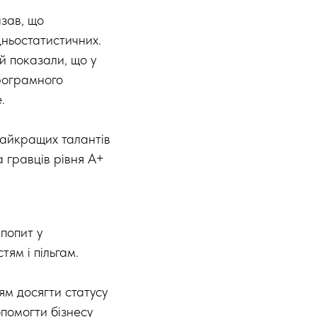
азав, що
дньостатистичних.
й показали, що у
програмного
.
найкращих талантів
 гравців рівня А+
попит у
тям і пільгам.
ям досягти статусу
помогти бізнесу