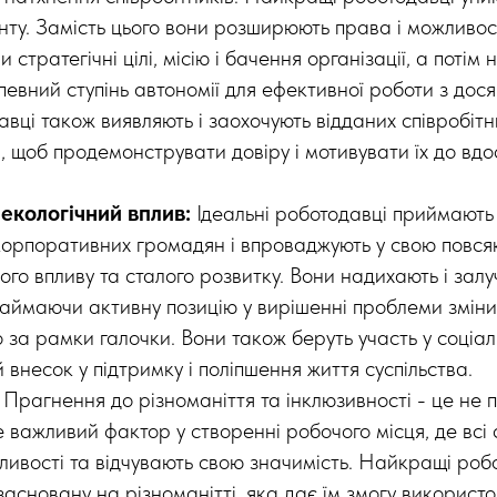
у. Замість цього вони розширюють права і можливості
 стратегічні цілі, місію і бачення організації, а потім
певний ступінь автономії для ефективної роботи з дося
вці також виявляють і заохочують відданих співробітн
, щоб продемонструвати довіру і мотивувати їх до вд
 екологічний вплив:
Ідеальні роботодавці приймають
 корпоративних громадян і впроваджують у свою повся
ого впливу та сталого розвитку. Вони надихають і зал
 займаючи активну позицію у вирішенні проблеми зміни
 за рамки галочки. Вони також беруть участь у соціаль
 внесок у підтримку і поліпшення життя суспільства.
:
Прагнення до різноманіття та інклюзивності - це не
е важливий фактор у створенні робочого місця, де всі 
ливості та відчувають свою значимість. Найкращі роб
засновану на різноманітті, яка дає їм змогу використо