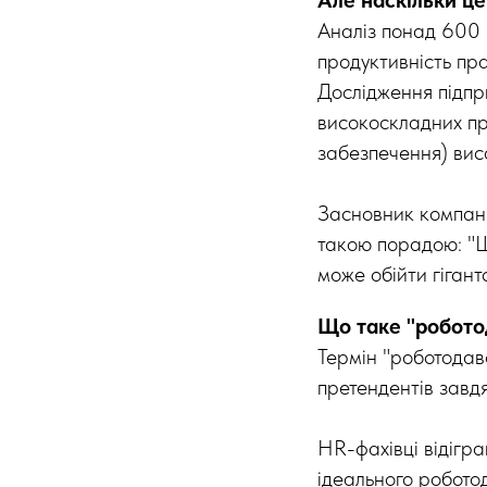
Аналіз понад 600 0
продуктивність пр
Дослідження підпри
високоскладних пр
забезпечення) ви
Засновник компані
такою порадою: "Ш
може обійти гігант
Що таке "робото
Термін "роботодав
претендентів завдя
HR-фахівці відігра
ідеального робото