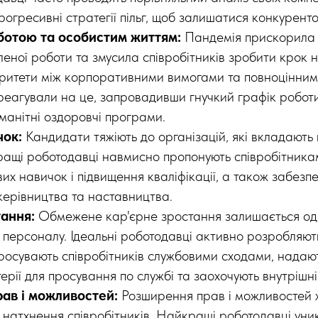
огресивні стратегії пільг, щоб залишатися конкурен
ботою та особистим життям:
Пандемія прискорила 
леної роботи та змусила співробітників зробити крок 
оритети між корпоративними вимогами та повноцінним
реагували на це, запровадивши гнучкий графік робот
оманітні оздоровчі програми.
чок:
Кандидати тяжіють до організацій, які вкладають 
ращі роботодавці навмисно пропонують співробітникам
вих навичок і підвищення кваліфікації, а також забезп
керівництва та наставництва.
тання:
Обмежене кар'єрне зростання залишається од
у персоналу. Ідеальні роботодавці активно розробляют
просувають співробітників службовими сходами, надают
ерії для просування по службі та заохочують внутрішні
ав і можливостей:
Розширення прав і можливостей 
а натхнення співробітників. Найкращі роботодавці уни