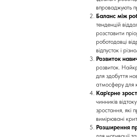
впроваджують пр
Баланс між ро
тенденцій відда
розставити прі
роботодавці від
відпусток і різн
Розвиток нави
розвиток. Найк
для здобуття но
атмосферу для 
Кар'єрне зрос
чинників відток
зростання, які 
вимірювані крит
Розширення пр
для мотивації т