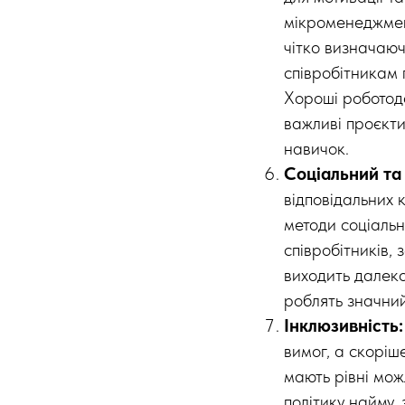
мікроменеджмент
чітко визначаючи
співробітникам 
Хороші роботода
важливі проєкти
навичок.
Соціальний та
відповідальних
методи соціальн
співробітників,
виходить далеко
роблять значний
Інклюзивність
вимог, а скоріш
мають рівні мож
політику найму, 