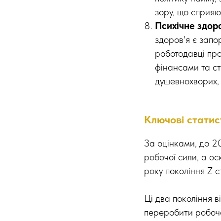
зору, що сприяют
Психічне здор
здоров'я є запо
роботодавці проп
фінансами та ст
душевнохворих, 
Ключові статист
За оцінками, до 20
робочої сили, а ос
року покоління Z 
Ці два покоління в
переробити робоче