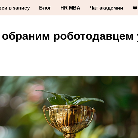
рси в запису
Блог
HR MBA
Чат академии
❤️
и обраним роботодавцем 