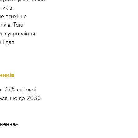
ників.
не психічне
ків. Такі
и з управління
ні для
ників
ь 75% світової
ться, що до 2030
агненням