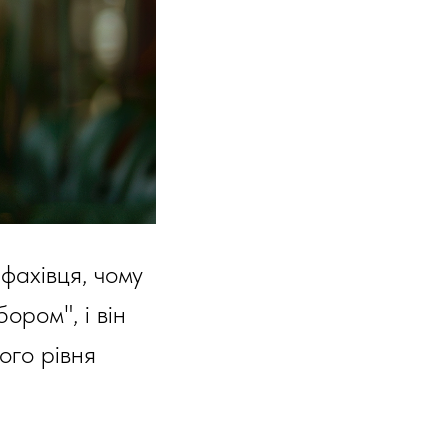
фахівця, чому
ором", і він
ого рівня