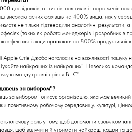
00 дослідників, артистів, політиків і спортсменів пок
аці висококласних фахівців на 400% вища, ніж у сере
ємств не тільки підтвердили аналогічні результати, а 
офесіях (таких як робота менеджерів і розробників 
сокоефективні люди працюють на 800% продуктивніше
ї Apple Стів Джобс наголосив на важливості пошуку 
укайте найкращих із найкращих". Невелика команда
ську команду гравців рівня В і С".
давець за вибором"?
ець за вибором" описує організацію, яка має великий 
ки позитивному робочому середовищу, культурі, ціннос
ють ключову роль у тому, щоб допомогти своїм компані
давця, щоб залучити й утримати найкращі кадри та до