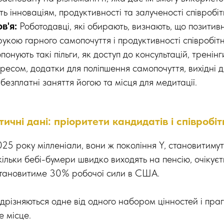
ь інноваціям, продуктивності та залученості співробіт
ов'я:
Роботодавці, які обирають, визнають, що позитив
рукою гарного самопочуття і продуктивності співробітни
онують такі пільги, як доступ до консультацій, тренінг
ресом, додатки для поліпшення самопочуття, вихідні д
безплатні заняття йогою та місця для медитації.
ичні дані: пріоритети кандидатів і співробіт
25 року мілленіали, вони ж покоління Y, становитимут
кільки бебі-бумери швидко виходять на пенсію, очікує
становитиме 30% робочої сили в США.
ідрізняються одне від одного набором цінностей і пр
 місце.