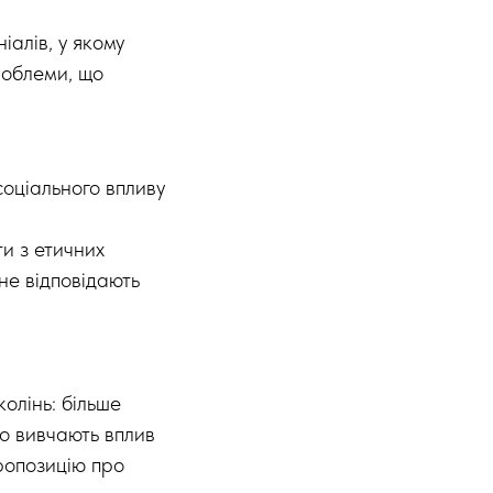
іалів, у якому
роблеми, що
соціального впливу
ти з етичних
 не відповідають
олінь: більше
що вивчають вплив
ропозицію про