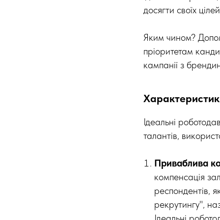
досягти своїх цілей
Яким чином? Допом
пріоритетам канди
кампанії з бренди
Характеристик
Ідеальні роботода
талантів, використ
Приваблива ко
компенсація зал
респондентів, я
рекрутингу", на
Ідеальні робото