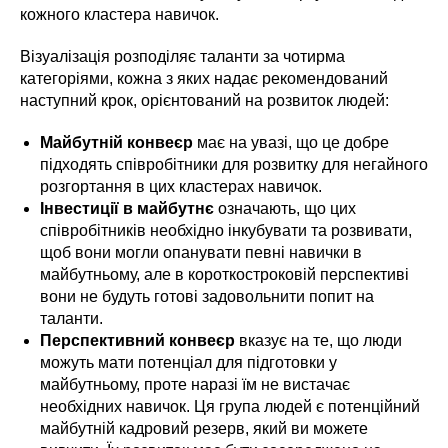
кожного кластера навичок.
Візуалізація розподіляє таланти за чотирма
категоріями, кожна з яких надає рекомендований
наступний крок, орієнтований на розвиток людей:
Майбутній конвеєр
має на увазі, що це добре
підходять співробітники для розвитку для негайного
розгортання в цих кластерах навичок.
Інвестиції в майбутнє
означають, що цих
співробітників необхідно інкубувати та розвивати,
щоб вони могли опанувати певні навички в
майбутньому, але в короткостроковій перспективі
вони не будуть готові задовольнити попит на
таланти.
Перспективний конвеєр
вказує на те, що люди
можуть мати потенціал для підготовки у
майбутньому, проте наразі їм не вистачає
необхідних навичок. Ця група людей є потенційний
майбутній кадровий резерв, який ви можете