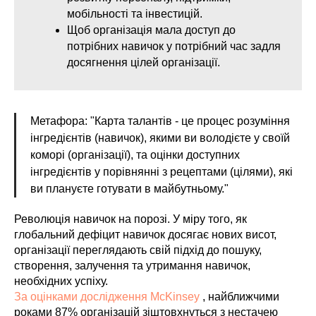
мобільності та інвестицій.
Щоб організація мала доступ до
потрібних навичок у потрібний час задля
досягнення цілей організації.
Метафора: "Карта талантів - це процес розуміння
інгредієнтів (навичок), якими ви володієте у своїй
коморі (організації), та оцінки доступних
інгредієнтів у порівнянні з рецептами (цілями), які
ви плануєте готувати в майбутньому."
Революція навичок на порозі. У міру того, як
глобальний дефіцит навичок досягає нових висот,
організації переглядають свій підхід до пошуку,
створення, залучення та утримання навичок,
необхідних успіху.
За оцінками дослідження McKinsey
, найближчими
роками 87% організацій зіштовхнуться з нестачею