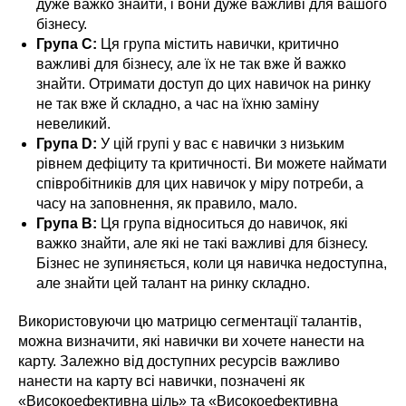
дуже важко знайти, і вони дуже важливі для вашого
бізнесу.
Група C:
Ця група містить навички, критично
важливі для бізнесу, але їх не так вже й важко
знайти. Отримати доступ до цих навичок на ринку
не так вже й складно, а час на їхню заміну
невеликий.
Група D:
У цій групі у вас є навички з низьким
рівнем дефіциту та критичності. Ви можете наймати
співробітників для цих навичок у міру потреби, а
часу на заповнення, як правило, мало.
Група B:
Ця група відноситься до навичок, які
важко знайти, але які не такі важливі для бізнесу.
Бізнес не зупиняється, коли ця навичка недоступна,
але знайти цей талант на ринку складно.
Використовуючи цю матрицю сегментації талантів,
можна визначити, які навички ви хочете нанести на
карту. Залежно від доступних ресурсів важливо
нанести на карту всі навички, позначені як
«Високоефективна ціль» та «Високоефективна