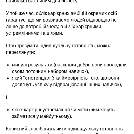
найбільш важливим для бізнесу.
У той же час, облік кар'єрних амбіцій окремих осіб
гарантує, що ми розвиваємо людей відповідно не
лише до потреб бізнесу, а й з їх кар'єрними
устремліннями та цілями.
Щоб зрозуміти індивідуальну готовність, можна
переглянути:
минулі результати (наскільки добре вони оволоділи
своїм поточним набором навичок),
який їх потенціал (яка ймовірність того, що вони
досягнуть успіху у відпрацюванні інших навичок),
і
які їх кар'єрні устремління чи мети (чим хочуть
займатися у майбутньому).
Корисний спосіб визначити індивідуальну готовність –