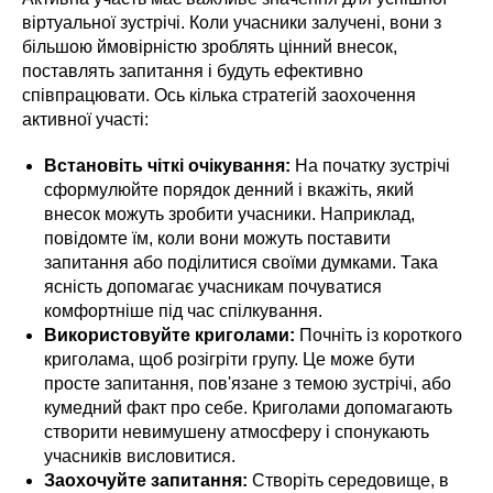
віртуальної зустрічі. Коли учасники залучені, вони з
більшою ймовірністю зроблять цінний внесок,
поставлять запитання і будуть ефективно
співпрацювати. Ось кілька стратегій заохочення
активної участі:
Встановіть чіткі очікування:
На початку зустрічі
сформулюйте порядок денний і вкажіть, який
внесок можуть зробити учасники. Наприклад,
повідомте їм, коли вони можуть поставити
запитання або поділитися своїми думками. Така
ясність допомагає учасникам почуватися
комфортніше під час спілкування.
Використовуйте криголами:
Почніть із короткого
криголама, щоб розігріти групу. Це може бути
просте запитання, пов'язане з темою зустрічі, або
кумедний факт про себе. Криголами допомагають
створити невимушену атмосферу і спонукають
учасників висловитися.
Заохочуйте запитання:
Створіть середовище, в