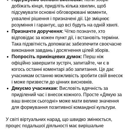
добіжать кінця, приділіть кілька хвилин, щоб
підсумувати основні обговорювані моменти,
ухвалені рішення і призначені дії. Це зміцнює
розуміння і гарантує, що всі будуть на одній хвилі.
Призначте доручення:
Чітко позначте, хто
відповідає за кожен пункт дії, і встановіть терміни.
Така підзвітність допомагає забезпечити своєчасне
виконання завдань і досягнення цілей зборів.
Попросіть прикінцевих думок:
Перш ніж
офіційно завершити зустріч, запитайте, чи є в
когось останні коментарі або запитання. Це дає
учасникам останню можливість зробити свій внесок
і може призвести до цінних висновків.
Дякуємо учасникам:
Висловіть вдячність за
приділений час і внесок кожного. Просте «Дякую за
ваш внесок сьогодні» може мати велике значення
для формування позитивної командної культури.
У світі віртуальних нарад, що швидко змінюється,
процес подальшої діяльності має вирішальне