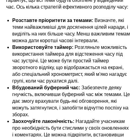
гарантує, що всі теми будуть охоплені у відведений
час. Ось кілька стратегій ефективного розподілу часу:
Розставте пріоритети за темами:
Визначте, які
теми найважливіші для досягнення цілей наради, і
виділіть на них більше часу. Менш важливим темам
можна дати коротші часові інтервали.
Використовуйте таймер:
Розгляньте можливість
використання таймера для відстеження часу під
час зустрічі. Це може бути простий таймер
зворотного відліку, що відображається на екрані,
або спеціальний хронометрист, який м'яко нагадує
групі, коли час рухатися далі.
Вбудований буферний час:
Забезпечте деяку
гнучкість, включивши буферний час між темами. Це
дає змогу врахувати будь-які обговорення, які
можуть затягнутися, і запобігти відчуттю поспіху на
зборах.
Заохочуйте лаконічність:
Нагадайте учасникам
про необхідність бути стислими у своїх оновленнях
і коментарях. Це можна підкріпити, встановивши