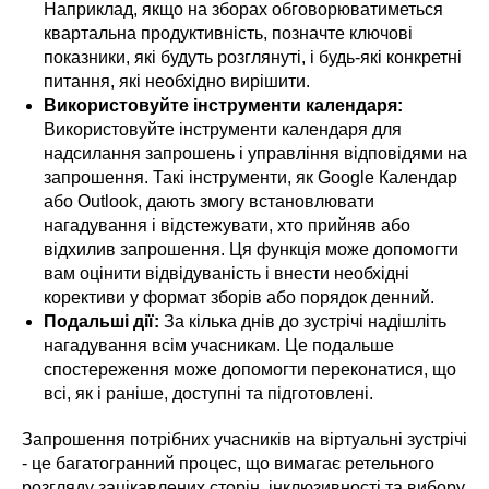
Наприклад, якщо на зборах обговорюватиметься
квартальна продуктивність, позначте ключові
показники, які будуть розглянуті, і будь-які конкретні
питання, які необхідно вирішити.
Використовуйте інструменти календаря:
Використовуйте інструменти календаря для
надсилання запрошень і управління відповідями на
запрошення. Такі інструменти, як Google Календар
або Outlook, дають змогу встановлювати
нагадування і відстежувати, хто прийняв або
відхилив запрошення. Ця функція може допомогти
вам оцінити відвідуваність і внести необхідні
корективи у формат зборів або порядок денний.
Подальші дії:
За кілька днів до зустрічі надішліть
нагадування всім учасникам. Це подальше
спостереження може допомогти переконатися, що
всі, як і раніше, доступні та підготовлені.
Запрошення потрібних учасників на віртуальні зустрічі
- це багатогранний процес, що вимагає ретельного
розгляду зацікавлених сторін, інклюзивності та вибору