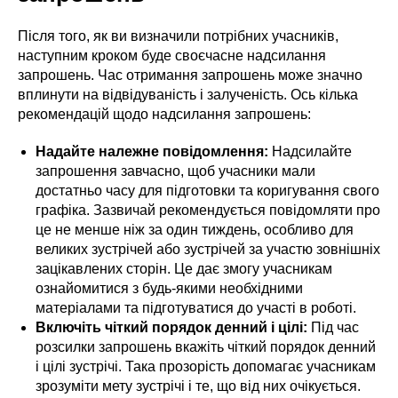
Після того, як ви визначили потрібних учасників,
наступним кроком буде своєчасне надсилання
запрошень. Час отримання запрошень може значно
вплинути на відвідуваність і залученість. Ось кілька
рекомендацій щодо надсилання запрошень:
Надайте належне повідомлення:
Надсилайте
запрошення завчасно, щоб учасники мали
достатньо часу для підготовки та коригування свого
графіка. Зазвичай рекомендується повідомляти про
це не менше ніж за один тиждень, особливо для
великих зустрічей або зустрічей за участю зовнішніх
зацікавлених сторін. Це дає змогу учасникам
ознайомитися з будь-якими необхідними
матеріалами та підготуватися до участі в роботі.
Включіть чіткий порядок денний і цілі:
Під час
розсилки запрошень вкажіть чіткий порядок денний
і цілі зустрічі. Така прозорість допомагає учасникам
зрозуміти мету зустрічі і те, що від них очікується.