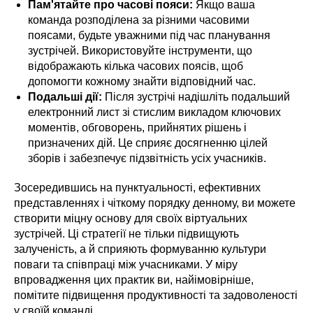
Пам'ятайте про часові пояси:
Якщо ваша
команда розподілена за різними часовими
поясами, будьте уважними під час планування
зустрічей. Використовуйте інструменти, що
відображають кілька часових поясів, щоб
допомогти кожному знайти відповідний час.
Подальші дії:
Після зустрічі надішліть подальший
електронний лист зі стислим викладом ключових
моментів, обговорень, прийнятих рішень і
призначених дій. Це сприяє досягненню цілей
зборів і забезпечує підзвітність усіх учасників.
Зосередившись на пунктуальності, ефективних
представленнях і чіткому порядку денному, ви можете
створити міцну основу для своїх віртуальних
зустрічей. Ці стратегії не тільки підвищують
залученість, а й сприяють формуванню культури
поваги та співпраці між учасниками. У міру
впровадження цих практик ви, найімовірніше,
помітите підвищення продуктивності та задоволеності
у своїй команді.