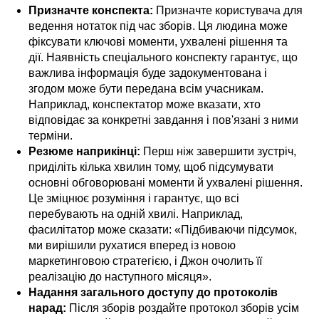
Призначте конспекта:
Призначте користувача для
ведення нотаток під час зборів. Ця людина може
фіксувати ключові моменти, ухвалені рішення та
дії. Наявність спеціального конспекту гарантує, що
важлива інформація буде задокументована і
згодом може бути передана всім учасникам.
Наприклад, конспектатор може вказати, хто
відповідає за конкретні завдання і пов'язані з ними
терміни.
Резюме наприкінці:
Перш ніж завершити зустріч,
приділіть кілька хвилин тому, щоб підсумувати
основні обговорювані моменти й ухвалені рішення.
Це зміцнює розуміння і гарантує, що всі
перебувають на одній хвилі. Наприклад,
фасилітатор може сказати: «Підбиваючи підсумок,
ми вирішили рухатися вперед із новою
маркетинговою стратегією, і Джон очолить її
реалізацію до наступного місяця».
Надання загального доступу до протоколів
нарад:
Після зборів роздайте протокол зборів усім