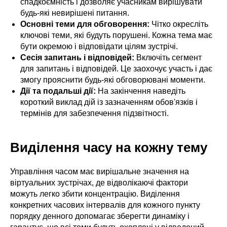
спадкоємність і дозволяє учасникам вирішувати
будь-які невирішені питання.
Основні теми для обговорення:
Чітко окресліть
ключові теми, які будуть порушені. Кожна тема має
бути окремою і відповідати цілям зустрічі.
Сесія запитань і відповідей:
Включіть сегмент
для запитань і відповідей. Це заохочує участь і дає
змогу прояснити будь-які обговорювані моменти.
Дії та подальші дії:
На закінчення наведіть
короткий виклад дій із зазначенням обов'язків і
термінів для забезпечення підзвітності.
Виділення часу на кожну тему
Управління часом має вирішальне значення на
віртуальних зустрічах, де відволікаючі фактори
можуть легко збити концентрацію. Виділення
конкретних часових інтервалів для кожного пункту
порядку денного допомагає зберегти динаміку і