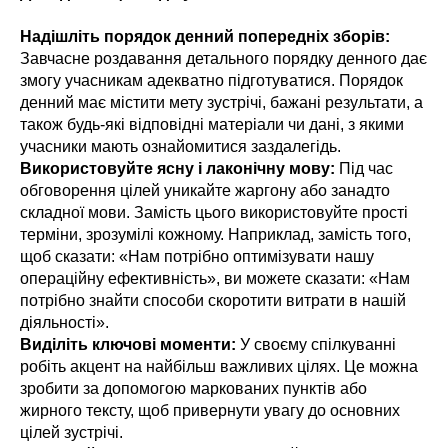
Надішліть порядок денний попередніх зборів:
Завчасне роздавання детального порядку денного дає
змогу учасникам адекватно підготуватися. Порядок
денний має містити мету зустрічі, бажані результати, а
також будь-які відповідні матеріали чи дані, з якими
учасники мають ознайомитися заздалегідь.
Використовуйте ясну і лаконічну мову:
Під час
обговорення цілей уникайте жаргону або занадто
складної мови. Замість цього використовуйте прості
терміни, зрозумілі кожному. Наприклад, замість того,
щоб сказати: «Нам потрібно оптимізувати нашу
операційну ефективність», ви можете сказати: «Нам
потрібно знайти способи скоротити витрати в нашій
діяльності».
Виділіть ключові моменти:
У своєму спілкуванні
робіть акцент на найбільш важливих цілях. Це можна
зробити за допомогою маркованих пунктів або
жирного тексту, щоб привернути увагу до основних
цілей зустрічі.