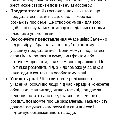
жест може створити позитивну атмосферу.
Представтеся:
Як господар, почніть з того, що
представтеся, вкажіть свою роль і коротко
розкажіть про себе. Це створює умови для того,
щоб інші почувалися комфортно, ділячись своїми
власними уявленнями.
Заохочуйте представлення учасників:
Залежно
від розміру зібрання запропонуйте кожному
учаснику представитися. Вони можуть поділитися
своїм ім'ям, роллю та кумедним фактом або
поточним проєктом, над яким вони працюють. Це
не тільки розтопить лід, а й допоможе учасникам
налагодити контакт на особистому рівні.
Уточніть ролі:
Чітко визначте ролі кожного
учасника, особливо якщо під час наради є конкретні
обов'язки. Наприклад, якщо хтось відповідає за
ведення нотаток або представлення певного
розділу, повідомте про це заздалегідь. Така ясність
допомагає учасникам розуміти свій внесок і
підтримує організованість наради.