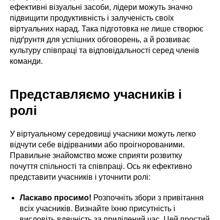
ефективні візуальні засоби, лідери можуть значно
підвищити продуктивність і залученість своїх
віртуальних нарад. Така підготовка не лише створює
підґрунтя для успішних обговорень, а й розвиває
культуру співпраці та відповідальності серед членів
команди.
Представляємо учасників і
ролі
У віртуальному середовищі учасники можуть легко
відчути себе відірваними або проігнорованими.
Правильне знайомство може сприяти розвитку
почуття спільності та співпраці. Ось як ефективно
представити учасників і уточнити ролі:
Ласкаво просимо!
Розпочніть збори з привітання
всіх учасників. Визнайте їхню присутність і
висловіть вдячність за приділений час. Цей простий