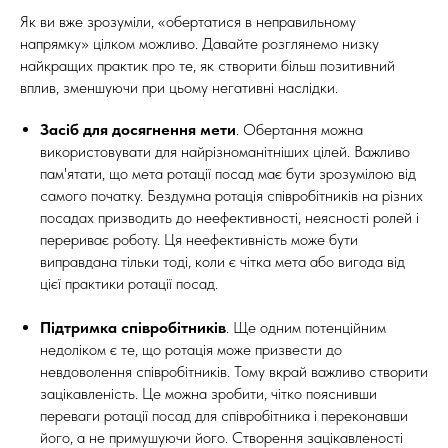
Як ви вже зрозуміли, «обертатися в неправильному
напрямку» цілком можливо. Давайте розглянемо низку
найкращих практик про те, як створити більш позитивний
вплив, зменшуючи при цьому негативні наслідки.
Засіб для досягнення мети
. Обертання можна
використовувати для найрізноманітніших цілей. Важливо
пам'ятати, що мета ротації посад має бути зрозумілою від
самого початку. Бездумна ротація співробітників на різних
посадах призводить до неефективності, неясності ролей і
перериває роботу. Ця неефективність може бути
виправдана тільки тоді, коли є чітка мета або вигода від
цієї практики ротації посад.
Підтримка співробітників
. Ще одним потенційним
недоліком є те, що ротація може призвести до
невдоволення співробітників. Тому вкрай важливо створити
зацікавленість. Це можна зробити, чітко пояснивши
переваги ротації посад для співробітника і переконавши
його, а не примушуючи його. Створення зацікавленості