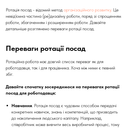
Ротація посад - відомий метод
організаційного розвитку.
Це
невід'ємна частина (ре)дизайну роботи, поряд зі спрощенням
роботи, збагаченням і розширенням роботи. Давайте
детальніше розглянемо переваги ротації посад.
Переваги ротації посад
Ротаційна робота має довгий список переваг як для
роботодавця, так і для працівника. Хоча між ними є певний
збіг.
Давайте спочатку зосередимося на перевагах ротації
посад для роботодавця:
Навчання
. Ротація посад є чудовим способом передачі
конкретних навичок, знань і компетенцій, що призводить
до накопичення людського капіталу. Наприклад,
співробітник може вивчити весь виробничий процес, тому