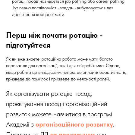
ротації посад називається job pathing або career pathing.
Тут певна послідовність завдань вибудовується для
досягнення кар'єрної мети.
Перш ніж почати ротацію -
підготуйтеся
Як ви вже знаєте, ротаційна робота може мати багато
переваг як для організації, так і для співробітника. Однак,
якщо робити це випадковим чином, це знизить ефективність,
призведе до помилок і призведе до неясності ролей.
Як організувати ротацію посад,
проєктування посад і організаційний
розвиток можете навчитися в програмі
Академії з
організаційного розвитку
.
Переходьте 👉🏻
за посиланням
для