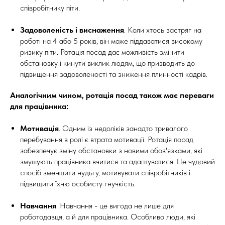
співробітнику піти.
Задоволеність і виснаження
. Коли хтось застряг на
роботі на 4 або 5 років, він може піддаватися високому
ризику піти. Ротація посад дає можливість змінити
обстановку і кинути виклик людям, що призводить до
підвищення задоволеності та зниження плинності кадрів.
Аналогічним чином, ротація посад також має переваги
для працівника:
Мотивація
. Одним із недоліків занадто тривалого
перебування в ролі є втрата мотивації. Ротація посад
забезпечує зміну обстановки з новими обов'язками, які
змушують працівника вчитися та адаптуватися. Це чудовий
спосіб зменшити нудьгу, мотивувати співробітників і
підвищити їхню особисту гнучкість.
Навчання
. Навчання - це вигода не лише для
роботодавця, а й для працівника. Особливо люди, які