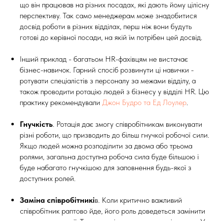
що він працював на різних посадах, які дають йому цілісну
перспективу. Так само менеджерам може знадобитися
досвід роботи в різних відділах, перш ніж вони будуть
готові до керівної посади, на якій їм потрібен цей досвід.
Інший приклад - багатьом HR-фахівцям не вистачає
бізнес-навичок. Гарний спосіб розвинути ці навички -
ротувати спеціалістів з персоналу за межами відділу, а
також проводити ротацію людей з бізнесу у відділі HR. Цю
практику рекомендували
Джон Будро та Ед Лоулер
.
Гнучкість
. Ротація дає змогу співробітникам виконувати
різні роботи, що призводить до більш гнучкої робочої сили.
Якщо людей можна розподілити за двома або трьома
ролями, загальна доступна робоча сила буде більшою і
буде набагато гнучкішою для заповнення будь-якої з
доступних ролей.
Заміна співробітникі
в. Коли критично важливий
співробітник раптово йде, його роль доведеться замінити