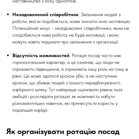
наставництва з боку однолітків.
Незадоволений співробітник
. Звільнення людей з
роботи, яка їм подобається, може знизити їхню мотивацію.
Потенційний мінус - незадоволені співробітники, яким не
сподобається нова робота, не буде мотивації, і вони
можуть навіть подумати про звільнення з організації.
Відсутність можливостей
. Ротація посад часто має
горизонтальний характер, а це означає, що люди не
отримають підвищення, а отримають іншу роль на тому ж
рівні. Це може здатися кроком убік, а не наступним
кроком, що збиває людей з їхнього передбачуваного
кар'єрного шляху. Тут найкраще оцінювати рівень їхніх
амбіцій і розглядати ротацію як можливість набути
різноманітніших навичок, які принесуть їм користь у
подальшій кар'єрі.
Як організувати ротацію посад