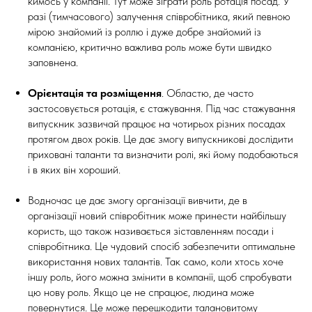
кимось у компанії. Тут може зіграти роль ротація посад. У
разі (тимчасового) залучення співробітника, який певною
мірою знайомий із роллю і дуже добре знайомий із
компанією, критично важлива роль може бути швидко
заповнена.
Орієнтація та розміщення
. Областю, де часто
застосовується ротація, є стажування. Під час стажування
випускник зазвичай працює на чотирьох різних посадах
протягом двох років. Це дає змогу випускникові дослідити
приховані таланти та визначити ролі, які йому подобаються
і в яких він хороший.
Водночас це дає змогу організації вивчити, де в
організації новий співробітник може принести найбільшу
користь, що також називається зіставленням посади і
співробітника. Це чудовий спосіб забезпечити оптимальне
використання нових талантів. Так само, коли хтось хоче
іншу роль, його можна змінити в компанії, щоб спробувати
цю нову роль. Якщо це не спрацює, людина може
повернутися. Це може перешкодити талановитому