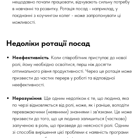
нещодавно почали працювати, відчувають сильну потребу
в навчанні та розвитку. Ротація посад - наприклад, у
поєднанні з коучингом колег - може запропонувати ці
можливості.
Недоліки ротації посад
Неефективність
. Коли співробітник приступає до нової
ролі, йому необхідно освоїтися, перш ніж досягти
оптимального рівня продуктивності. Через це ротація може
призвести до частих перерв у роботі та відповідної
неефективності.
Нерозуміння
. Ще одним недоліком є те, що людина, яка
по черзі відмовляється від ролі, може, як і раніше, володіти
переважаючими (неявними) знаннями і зв'язками. Це може
призвести до того, що ця людина залишиться (частково)
залученою в роль, що призведе до неясності ролі. Одним
зі способів вирішення цієї проблеми є наявність програми