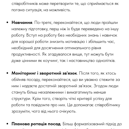
співробітників може перетворити те, що сприймається як
погана ситуація, на можливість.
Навчання
. По-третє, переконайтеся, що люди пройшли
належну підготовку, перш ніж їх буде переведено на іншу
роботу. Вступ на роботу без необхідних знань і навичок
для хорошої роботи знизить мотивацію і збільшить час,
необхідний для досягнення оптимального рівня
продуктивності. Як згадувалося вище, тут можуть бути
дуже цінними як коучинг, так і наставництво однолітків.
Моніторинг і зворотний зв'язок
. Після того, як хтось
обійняв посаду, переконайтеся, що ви уважно стежите за
ним і надаєте достатній зворотний зв'язок. Згодом люди
стануть більш незалежними і вимагатимуть менше
структури. Крім того, створіть чіткі критерії успіху для
роботи та повідомте про них. Це допомагає співробітнику
зрозуміти, чого від нього очікують.
Планова ротація посад
. Більш формалізований підхід до