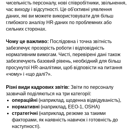
чисельність персоналу, нові співробітники, звільнення,
час виходу і відсутності. Це об'єктивні уявлення
даних, які ви можете використовувати для більш
глибокого аналізу HR-даних по проблемних або
сильних сторонах.
Чому це важливо:
Послідовна і точна звітність
забезпечує прозорість роботи і відповідність
нормативним вимогам. Чисті, перевірені дані також
забезпечують базовий рівень, необхідний для більш
просунутої HR-аналітики, щоб відповісти на питання
«чому» і «що далі?».
Різні види кадрових звітів:
Звіти по персоналу
зазвичай поділяються на три категорії:
операційні
(наприклад, щоденна відвідуваність),
нормативні
(наприклад, EEO-1, OSHA)
стратегічні
(наприклад, резюме за такими
факторами, як наявність навичок і готовність до
наступності).