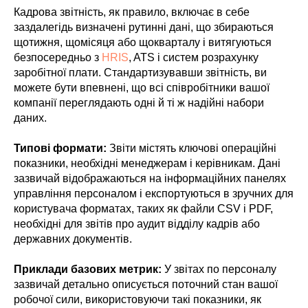
Кадрова звітність, як правило, включає в себе
заздалегідь визначені рутинні дані, що збираються
щотижня, щомісяця або щокварталу і витягуються
безпосередньо з
HRIS
, ATS і систем розрахунку
заробітної плати. Стандартизувавши звітність, ви
можете бути впевнені, що всі співробітники вашої
компанії переглядають одні й ті ж надійні набори
даних.
Типові формати:
Звіти містять ключові операційні
показники, необхідні менеджерам і керівникам. Дані
зазвичай відображаються на інформаційних панелях
управління персоналом і експортуються в зручних для
користувача форматах, таких як файли CSV і PDF,
необхідні для звітів про аудит відділу кадрів або
державних документів.
Приклади базових метрик:
У звітах по персоналу
зазвичай детально описується поточний стан вашої
робочої сили, використовуючи такі показники, як