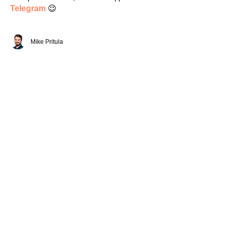
Telegram
😉
Mike Pritula