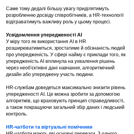
Саме тому дедалі більшу увагу приділятимуть
розробленню досвіду співробітників, а HR-технології
відіграватимуть важливу роль у цьому процесі.
Усвідомлення упередженості AI
У міру того як використання AI в HR
розширюватиметься, зростатиме й обізнаність людей
про упередженість. У сфері найму є приклади того, як
упередженість AI вплинула на ухвалення рішень
через необ'єктивні дані навчання, алгоритмічний
дизайн або упереджену участь людини.
HR-службам доведеться максимально знизити рівень
упередженості AI. Це можна зробити за допомогою
алгоритмів, що враховують принцип справедливості,
а також покращуючи загальний збір даних і людський
контроль.
HR-чатботи та віртуальні помічники
HR-чатботи мають дві основні переваги. З одного