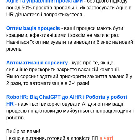
Agile та управління проєктами
- без цього підходу
понад 50% проєктів провальні. Як застосувати Agile в
HR дізнаєтеся і попрактикуєтеся.
Оптимізація процесів
- ваші процеси мають бути
кращими, ефективнішими і зовсім не мати втрат.
Навчіться їх оптимізувати та виводити бізнес на новий
рівень.
Автоматизація сорсингу
- курс про те, як ще
сильніше прискорити закриття вакансій компанії.
Якщо сорсинг здатний прискорити закриття вакансій у
2 рази, то автоматизація в 3-4 рази!
RoboHR: Від ChatGPT до AIHR і Роботів у роботі
HR
- навчіться використовувати AI для оптимізації
процесів і підготовки до майбутньої співпраці людини і
роботів.
Вибір за вами!
І якщо є питання, готовий відповісти 👉🏻
в чаті