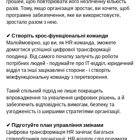
грошей, щоб повторювати його незліченну кількість
разів. Тому, якщо організація зростає, ви хочете, щоб
програмне забезпечення, яке ви використовуєте,
зростало разом з нею.
✔ Створіть крос-функціональні команди
Малоймовірно, що ви, як HR-команда, зможете
домогтися успішної цифрової трансформації
поодинці. Від самого початку залучіть до роботи
потрібних людей - подумайте про ІТ-відділ, юридичний
відділ та інші зацікавлені сторони - і створіть
міжфункціональну команду з перетворення.
Такий спільний підхід не лише покращить
впровадження та ухвалення цифрових рішень, а й
забезпечить відповідність вимогам, безпеку та
узгодженість із ширшими стратегіями організації.
✔ Підготуйте план управління змінами
Цифрова трансформація HR зачіпає багатьох
співробітників організації. HR-відділу слід подумати