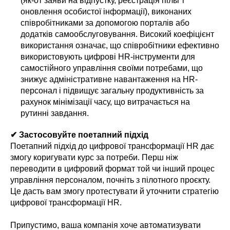
(як-от заяви на відпустку, реєстрація пільг і
оновлення особистої інформації), виконаних
співробітниками за допомогою порталів або
додатків самообслуговування. Високий коефіцієнт
використання означає, що співробітники ефективно
використовують цифрові HR-інструменти для
самостійного управління своїми потребами, що
знижує адміністративне навантаження на HR-
персонал і підвищує загальну продуктивність за
рахунок мінімізації часу, що витрачається на
рутинні завдання.
✔ Застосовуйте поетапний підхід
Поетапний підхід до цифрової трансформації HR дає
змогу коригувати курс за потреби. Перш ніж
переводити в цифровий формат той чи інший процес
управління персоналом, почніть з пілотного проєкту.
Це дасть вам змогу протестувати й уточнити стратегію
цифрової трансформації HR.
Припустимо, ваша компанія хоче автоматизувати