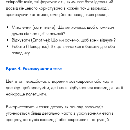
співробітників, які формулюють, яким має бути ідеальний
досвід кінцевого користувача в кожній точці взаємодії,
враховуючи когнітивні, емоційні та поведінкові реакції:
Мислення (когнітивне): Що ми хочемо, щоб споживач
думав під час цієї взаємодії?
Відчувати (Emotive): Що ми хочемо, щоб вони відчули?
Робити (Поведінка): Як це виллється в бажану дію або
поведінку.
Крок 4: Розпакування «як»
Цей етап передбачає створення розкадровки або карти
досвіду, щоб зрозуміти, де і коли відбувається взаємодія і як її
найкраще полегшити.
Використовуючи точки дотику як основу, взаємодія
уточнюється більш детально, часто з урахуванням етапів
процесу, контурів взаємодії або покрокових інструкцій.