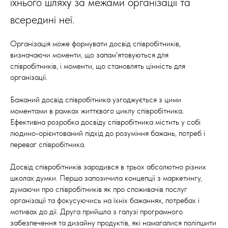
їхнього шляху за межами організації та
всередині неї.
Організація може формувати досвід співробітників,
визначаючи моменти, що запам'ятовуються для
співробітників, і моменти, що становлять цінність для
організації.
Бажаний досвід співробітника узгоджується з цими
моментами в рамках життєвого циклу співробітника.
Ефективна розробка досвіду співробітника містить у собі
людино-орієнтований підхід до розуміння бажань, потреб і
переваг співробітника.
Досвід співробітників зародився в трьох абсолютно різних
школах думки. Перша запозичила концепції з маркетингу,
думаючи про співробітників як про споживачів послуг
організації та фокусуючись на їхніх бажаннях, потребах і
мотивах до дії. Друга прийшла з галузі програмного
забезпечення та дизайну продуктів, які намагалися поліпшити