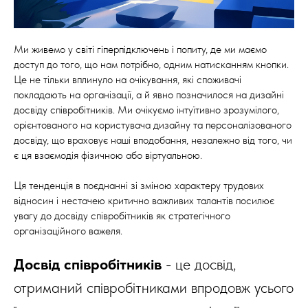
Ми живемо у світі гіперпідключень і попиту, де ми маємо
доступ до того, що нам потрібно, одним натисканням кнопки.
Це не тільки вплинуло на очікування, які споживачі
покладають на організації, а й явно позначилося на дизайні
досвіду співробітників. Ми очікуємо інтуїтивно зрозумілого,
орієнтованого на користувача дизайну та персоналізованого
досвіду, що враховує наші вподобання, незалежно від того, чи
є ця взаємодія фізичною або віртуальною.
Ця тенденція в поєднанні зі зміною характеру трудових
відносин і нестачею критично важливих талантів посилює
увагу до досвіду співробітників як стратегічного
організаційного важеля.
Досвід співробітників
- це досвід,
отриманий співробітниками впродовж усього