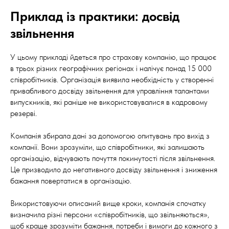
Приклад із практики: досвід
звільнення
У цьому прикладі йдеться про страхову компанію, що працює
в трьох різних географічних регіонах і налічує понад 15 000
співробітників. Організація виявила необхідність у створенні
привабливого досвіду звільнення для управління талантами
випускників, які раніше не використовувалися в кадровому
резерві.
Компанія збирала дані за допомогою опитувань про вихід з
компанії. Вони зрозуміли, що співробітники, які залишають
організацію, відчувають почуття покинутості після звільнення.
Це призводило до негативного досвіду звільнення і зниження
бажання повертатися в організацію.
Використовуючи описаний вище кроки, компанія спочатку
визначила різні персони «співробітників, що звільняються»,
щоб краще зрозуміти бажання, потреби і вимоги до кожного з