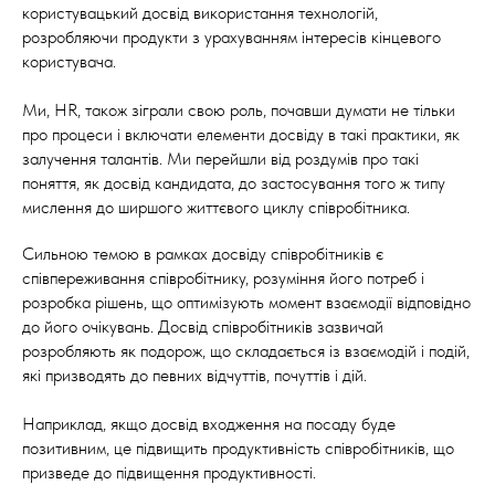
користувацький досвід використання технологій,
розробляючи продукти з урахуванням інтересів кінцевого
користувача.
Ми, HR, також зіграли свою роль, почавши думати не тільки
про процеси і включати елементи досвіду в такі практики, як
залучення талантів. Ми перейшли від роздумів про такі
поняття, як досвід кандидата, до застосування того ж типу
мислення до ширшого життєвого циклу співробітника.
Сильною темою в рамках досвіду співробітників є
співпереживання співробітнику, розуміння його потреб і
розробка рішень, що оптимізують момент взаємодії відповідно
до його очікувань. Досвід співробітників зазвичай
розробляють як подорож, що складається із взаємодій і подій,
які призводять до певних відчуттів, почуттів і дій.
Наприклад, якщо досвід входження на посаду буде
позитивним, це підвищить продуктивність співробітників, що
призведе до підвищення продуктивності.