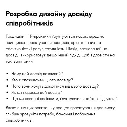
Розробка дизайну досвіду
співробітників
Традиційні HR-практики ґрунтуються насамперед на
принципах проектування процесів, орієнтованих на
ефективність і результативність. Підхід, заснований на
досвіді, використовує дещо інший підхід, щоб відповісти на
такі запитання:
Чому цей досвід важливий?
Хто є споживачем цього досвіду?
Чого вони хочуть домогтися від цього досвіду?
Як ми надаємо цей досвід?
Що ми повинні поліпшити, ґрунтуючись на їхніх відгуках?
Включення цих запитань у процес проектування дає змогу
глибше зрозуміти потреби, бажання і побажання
співробітників.