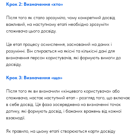
Крок 2: Визначення «хто»
Після того як стало зрозуміло, чому конкретний досвід
важливий, на наступному етапі необхідно зрозуміти
споживача цього досвіду.
Це етап процесу осмислення, заснований на даних і
розумінні. Він спирається на якісні та кількісні дані для
визначення персон користувачів, які формують вимоги до
досвіду.
Крок 3: Визначення «що»
Після того як ви визначили «кінцевого користувача» або
споживача, настає наступний етап - розгляд того, що включає
в себе досвід. Ця фаза зосереджена на визначенні точок
дотику, які формують досвід, і бажаних вражень від кожної
взаємодії.
Як правило, на цьому етапі створюються карти досвіду