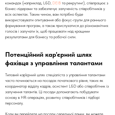
командах (наприклад, L&D,
DEIB
та рекрутинг), співпрацює з
бізнес-лідерами та забезпечує залученість співробітників у
всіх аспектах. Таким чином, вам потрібно буде
використовувати опитування або фокус-групи для раннього
формування програм, а також прислухатися до різноманітних
голосів і залучати їх, щоб працювати над кращими
результатами для бізнесу та робочої сили.
Потенційний кар'єрний шлях
фахівця з управління талантами
Типовий кар'єрний шлях спеціаліста з управління талантами
часто починається на посадах початкового рівня, таких як
координатор відділу кадрів, асистент L&D або співробітник із
залучення талантів. Ці посади допомагають побудувати
основу в HR-операціях, розвитку співробітників і підборі
персоналу.
Коли ви перейдете на посади середньої ланки, ви можете