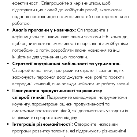
ефективності. Співпрацюйте з керівництвом, щоб
підготувати цих людей до майбутніх ролей, включаючи
надання наставництва та можливостей спостереження за
роботою.
Аналіз прогалин у навичках:
Співпрацюйте з
керівництвом та іншими ключовими членами HR-команди,
щоб оцінити поточні можливості в порівнянні з майбутніми
потребами, а потім розробляти плани навчання та інші
ініціативи для усунення цих прогалин.
Стратегії внутрішньої мобільності та утримання:
Створюйте політики, програми та стратегії визнання, які
заохочують персонал досліджувати нові ролі та проєкти
всередині компанії, а не завжди наймати на роботу ззовні.
Планування продуктивності та розвитку
співробітників:
Підтримуйте менеджерів інструментами
коучингу, параметрами оцінки продуктивності та
системами постановки цілей, які допомагають узгодити їх
із цілями та пріоритетами відділу.
Інтеграція різноманітності:
Створюйте інклюзивні
програми розвитку талантів, які підтримують різноманітні