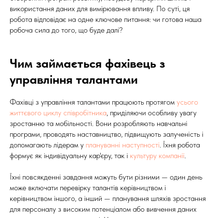
використання даних для вимірювання впливу. По суті, ця
робота відповідає на одне ключове питання: чи готова наша
робоча сила до того, що буде далі?
Чим займається фахівець з
управління талантами
Фахівці з управління талантами працюють протягом
усього
життєвого циклу співробітника
, приділяючи особливу увагу
зростанню та мобільності. Вони розробляють навчальні
програми, проводять наставництво, підвищують залученість і
допомагають лідерам у
плануванні наступності
. Їхня робота
формує як індивідуальну кар'єру, так і
культуру компанії
.
Їхні повсякденні завдання можуть бути різними — один день
може включати перевірку талантів керівництвом і
керівництвом іншого, а інший — планування шляхів зростання
для персоналу з високим потенціалом або вивчення даних