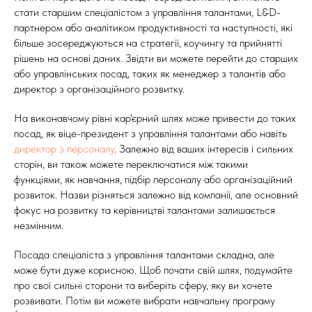
стати старшим спеціалістом з управління талантами, L&D-
партнером або аналітиком продуктивності та наступності, які
більше зосереджуються на стратегії, коучингу та прийнятті
рішень на основі даних. Звідти ви можете перейти до старших
або управлінських посад, таких як менеджер з талантів або
директор з організаційного розвитку.
На виконавчому рівні кар'єрний шлях може привести до таких
посад, як віце-президент з управління талантами або навіть
директор з персоналу
. Залежно від ваших інтересів і сильних
сторін, ви також можете переключатися між такими
функціями, як навчання, підбір персоналу або організаційний
розвиток. Назви різняться залежно від компанії, але основний
фокус на розвитку та керівництві талантами залишається
незмінним.
Посада спеціаліста з управління талантами складна, але
може бути дуже корисною. Щоб почати свій шлях, подумайте
про свої сильні сторони та виберіть сферу, яку ви хочете
розвивати. Потім ви можете вибрати навчальну програму