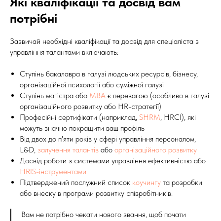
Які кваліфікації та досвід вам
потрібні
Зазвичай необхідні кваліфікації та досвід для спеціаліста з
управління талантами включають:
Ступінь бакалавра в галузі людських ресурсів, бізнесу,
організаційної психології або суміжної галузі
Ступінь магістра або
MBA
є перевагою (особливо в галузі
організаційного розвитку або HR-стратегії)
Професійні сертифікати (наприклад,
SHRM
, HRCI), які
можуть значно покращити ваш профіль
Від двох до п'яти років у сфері управління персоналом,
L&D,
залучення талантів
або
організаційного розвитку
Досвід роботи з системами управління ефективністю або
HRIS-інструментами
Підтверджений послужний список
коучингу
та розробки
або внеску в програми розвитку співробітників.
Вам не потрібно чекати нового звання, щоб почати