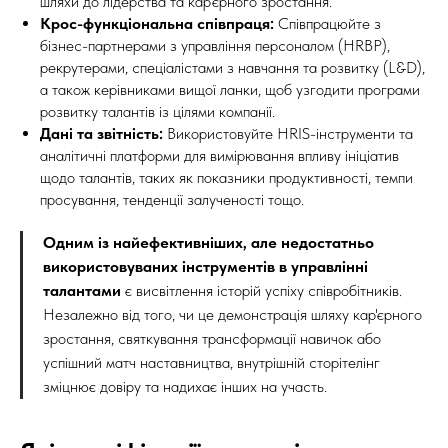
шляхи до лідерства та кар'єрного зростання.
Крос-функціональна співпраця:
Співпрацюйте з
бізнес-партнерами з управління персоналом (HRBP),
рекрутерами, спеціалістами з навчання та розвитку (L&D),
а також керівниками вищої ланки, щоб узгодити програми
розвитку талантів із цілями компанії.
Дані та звітність:
Використовуйте HRIS-інструменти та
аналітичні платформи для вимірювання впливу ініціатив
щодо талантів, таких як показники продуктивності, темпи
просування, тенденції залученості тощо.
Одним із найефективніших, але недостатньо
використовуваних інструментів в управлінні
талантами
є висвітлення історій успіху співробітників.
Незалежно від того, чи це демонстрація шляху кар'єрного
зростання, святкування трансформації навичок або
успішний матч наставництва, внутрішній сторітелінг
зміцнює довіру та надихає інших на участь.