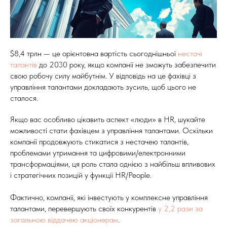
$8,4 трлн — це орієнтовна вартість сьогоднішньої
нестачі
талантів
до 2030 року, якщо компанії не зможуть забезпечити
свою робочу силу майбутнім. У відповідь на це фахівці з
управління талантами докладають зусиль, щоб цього не
сталося.
Якщо вас особливо цікавить аспект «люди» в HR, шукайте
можливості стати фахівцем з управління талантами. Оскільки
компанії продовжують стикатися з нестачею талантів,
проблемами утримання та цифровими/електронними
трансформаціями, ця роль стала однією з найбільш впливових
і стратегічних позицій у функції HR/People.
Фактично, компанії, які інвестують у комплексне управління
талантами, перевершують своїх конкурентів
у 2,2 рази за
загальною віддачею акціонерам
.