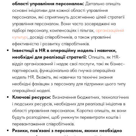
області управління персоналом:
Детально опишіть
основні ініціативи для кожної області управління
персоналом, які сприятимуть досягненню цілей стратегії
управління персоналом. Вони часто зосереджені на
підборі персоналу, компенсаціях і пільгах,
організаційній
культурі
, досвіді співробітників, а також управлінні
ефективністю і розвитку співробітників.
Інвестиції в HR в операційну модель і навички,
необхідні для реалізації стратегії:
Опишіть, як HR-
відділ організований і надає свої послуги, такі як бізнес-
партнерська, функціональна або гнучка операційна
модель HR. Вкажіть, які навички та технічні знання
необхідні фахівцям з персоналу для підтримки цього типу
операційної моделі.
Ключові ресурси:
Визначення бюджетних, технологічних
і людських ресурсів, необхідних для реалізації ініціатив в
області управління персоналом. Коротко опишіть, як вони
будуть розподілені, щоб уникнути перевитрати коштів і
перевантаження співробітників.
Ризики, пов'язані з персоналом, якими необхідно