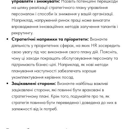
управляти і знижувати:
Назвіть потенційні перешкоди
на шляху реалізації стратегічного плану управління
персоналом і способи їх зниження у вашій організації.
Наприклад, напружений ринок праці може вимагати
впровадження інноваційних методів залучення талантів і
рекрутингу.
Стратегічні напрямки та пріоритети:
Визначте
діяльність у пріоритетних сферах, на яких HR зосередить
свою увагу під час виконання свого плану дій. Поясніть,
чому ці заходи покращать обслуговування персоналу та
підтримають бізнес-цілі. Наприклад, як нові методи
планування наступності забезпечать хороше
укомплектування керівних посад.
Зацікавлені сторони:
Визначте найбільш важливі
зацікавлені сторони, які повинні бути враховані в
стратегічному плані. Крім того, подумайте про те, як
стратегія повинна бути переведена і доведена до них в
залежності від їх потреб.