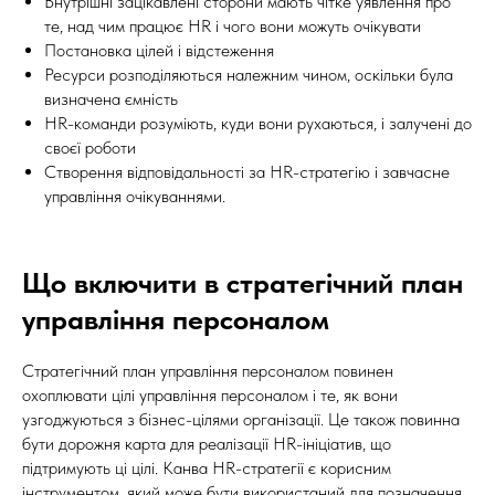
Внутрішні зацікавлені сторони мають чітке уявлення про
те, над чим працює HR і чого вони можуть очікувати
Постановка цілей і відстеження
Ресурси розподіляються належним чином, оскільки була
визначена ємність
HR-команди розуміють, куди вони рухаються, і залучені до
своєї роботи
Створення відповідальності за HR-стратегію і завчасне
управління очікуваннями.
Що включити в стратегічний план
управління персоналом
Стратегічний план управління персоналом повинен
охоплювати цілі управління персоналом і те, як вони
узгоджуються з бізнес-цілями організації. Це також повинна
бути дорожня карта для реалізації HR-ініціатив, що
підтримують ці цілі. Канва HR-стратегії є корисним
інструментом, який може бути використаний для позначення