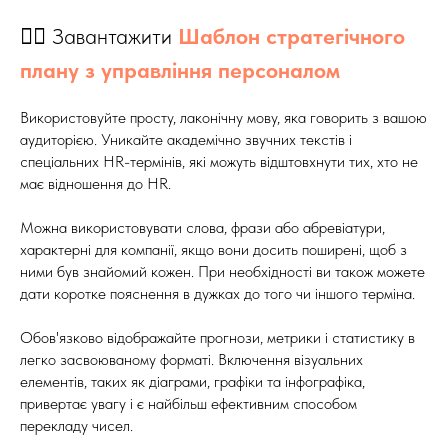
👉🏻 Завантажити
Шаблон стратегічного
плану з управління персоналом
Використовуйте просту, лаконічну мову, яка говорить з вашою
аудиторією. Уникайте академічно звучних текстів і
спеціальних HR-термінів, які можуть відштовхнути тих, хто не
має відношення до HR.
Можна використовувати слова, фрази або абревіатури,
характерні для компанії, якщо вони досить поширені, щоб з
ними був знайомий кожен. При необхідності ви також можете
дати коротке пояснення в дужках до того чи іншого терміна.
Обов'язково відображайте прогнози, метрики і статистику в
легко засвоюваному форматі. Включення візуальних
елементів, таких як діаграми, графіки та інфографіка,
привертає увагу і є найбільш ефективним способом
перекладу чисел.