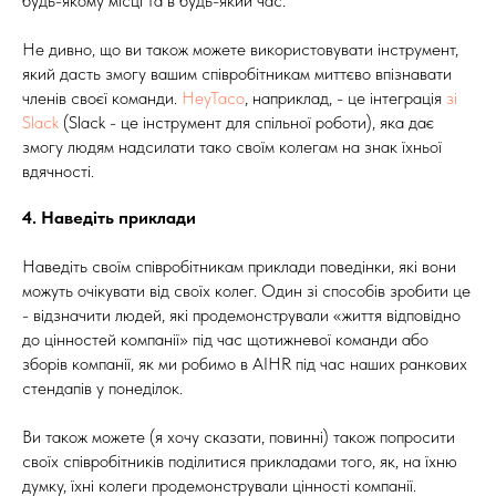
будь-якому місці та в будь-який час.
Не дивно, що ви також можете використовувати інструмент,
який дасть змогу вашим співробітникам миттєво впізнавати
членів своєї команди.
HeyTaco
, наприклад, - це інтеграція
зі
Slack
(Slack - це інструмент для спільної роботи), яка дає
змогу людям надсилати тако своїм колегам на знак їхньої
вдячності.
4.
Наведіть приклади
Наведіть своїм співробітникам приклади поведінки, які вони
можуть очікувати від своїх колег. Один зі способів зробити це
- відзначити людей, які продемонстрували «життя відповідно
до цінностей компанії» під час щотижневої команди або
зборів компанії, як ми робимо в AIHR під час наших ранкових
стендапів у понеділок.
Ви також можете (я хочу сказати, повинні) також попросити
своїх співробітників поділитися прикладами того, як, на їхню
думку, їхні колеги продемонстрували цінності компанії.