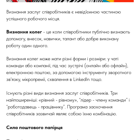
Визнання заслуг співробітників є невід'ємною частиною
успішного робочого місця.
Визнання колег
- це коли співробітники публічно визнають
допомогу, внесок, навички, талант або добре виконану
роботу один одного.
Визнання колег може мати різні форми і розміри: у чаті
команди або компанії, під час зустрічі (онлайн або офлайн),
електронною поштою, за допомогою інструменту зворотного
зв'язку, мікропремії, схвалення в LinkedIn тощо.
Існують різні види визнання заслуг співробітників. Три
найпоширеніші: «рівний - рівному», “лідер - члену команди” і
“роботодавець - працівнику”. Програма заохочення
співробітників зазвичай являє собою їхню комбінацію.
Сила поштового папірця