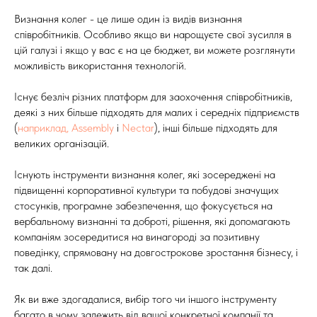
Визнання колег - це лише один із видів визнання
співробітників. Особливо якщо ви нарощуєте свої зусилля в
цій галузі і якщо у вас є на це бюджет, ви можете розглянути
можливість використання технологій.
Існує безліч різних платформ для заохочення співробітників,
деякі з них більше підходять для малих і середніх підприємств
(
наприклад, Assembly
і
Nectar
), інші більше підходять для
великих організацій.
Існують інструменти визнання колег, які зосереджені на
підвищенні корпоративної культури та побудові значущих
стосунків, програмне забезпечення, що фокусується на
вербальному визнанні та доброті, рішення, які допомагають
компаніям зосередитися на винагороді за позитивну
поведінку, спрямовану на довгострокове зростання бізнесу, і
так далі.
Як ви вже здогадалися, вибір того чи іншого інструменту
багато в чому залежить від вашої конкретної компанії та