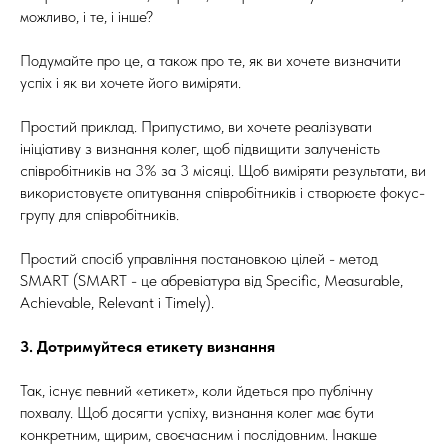
можливо, і те, і інше?
Подумайте про це, а також про те, як ви хочете визначити
успіх і як ви хочете його виміряти.
Простий приклад. Припустимо, ви хочете реалізувати
ініціативу з визнання колег, щоб підвищити залученість
співробітників на 3% за 3 місяці. Щоб виміряти результати, ви
використовуєте опитування співробітників і створюєте фокус-
групу для співробітників.
Простий спосіб управління постановкою цілей - метод
SMART (SMART - це абревіатура від Specific, Measurable,
Achievable, Relevant і Timely).
3.
Дотримуйтеся етикету визнання
Так, існує певний «етикет», коли йдеться про публічну
похвалу. Щоб досягти успіху, визнання колег має бути
конкретним, щирим, своєчасним і послідовним. Інакше