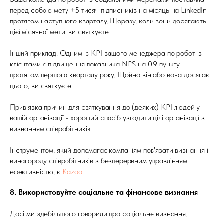
перед собою мету +5 тисяч підписників на місяць на LinkedIn
протягом наступного кварталу. Щоразу, коли вони досягають
цієї місячної мети, ви святкуєте.
Інший приклад. Одним із KPI вашого менеджера по роботі з
клієнтами є підвищення показника NPS на 0,9 пункту
протягом першого кварталу року. Щойно він або вона досягає
цього, ви святкуєте.
Прив'язка причин для святкування до (деяких) KPI людей у
вашій організації - хороший спосіб узгодити цілі організації з
визнанням співробітників.
Інструментом, який допомагає компаніям пов'язати визнання і
винагороду співробітників з безперервним управлінням
ефективністю, є
Kazoo
.
8.
Використовуйте соціальне та фінансове визнання
Досі ми здебільшого говорили про соціальне визнання.