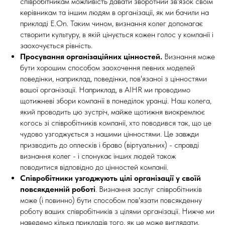
співробітникам можливість давати зворотний зв'язок своїм
керівникам та іншим людям в організації, як ми бачили на
прикладі E.On. Таким чином, визнання колег допомагає
створити культуру, в якій цінується кожен голос у компанії і
заохочується рівність.
Просування організаційних цінностей.
Визнання може
бути хорошим способом заохочення певних моделей
поведінки, наприклад, поведінки, пов'язаної з цінностями
вашої організації. Наприклад, в AIHR ми проводимо
щотижневі збори компанії в понеділок уранці. Наш колега,
який проводить цю зустріч, майже щотижня виокремлює
когось зі співробітників компанії, хто поводився так, що це
чудово узгоджується з нашими цінностями. Це завжди
призводить до оплесків і браво (віртуальних) - справді
визнання колег - і спонукає інших людей також
поводитися відповідно до цінностей компанії.
Співробітники узгоджують цілі організації у своїй
повсякденній роботі
. Визнання заслуг співробітників
може (і повинно) бути способом пов'язати повсякденну
роботу ваших співробітників з цілями організації. Нижче ми
наведемо кілька прикладів того, як це може виглядати.