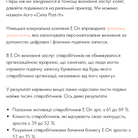
Перш ніж ми зануримося в тонкощі визнання заслуг колег,
давайте подивимося на реальний приклад. Ми можемо
назвати його «Сила Post-It».
Німецька комунальна компанія E.On впровадила
програму
заохочення
, яка заохочувала персоналізоване визнання за
допомогою цифрових і фізичних подячних записок.
В E.On визнання заслуг співробітників не обмежувалося
організаційною ієрархією, що означало, що люди могли
отримати подячну записку буквально від будь-якого
співробітника організації, незалежно від його «рангу».
У результаті керівники вищої ланки надіслали листи подяки
майже тисячі співробітників. Ось деякі результати:
Показник мотивації співробітників E.On зріс з 61 до 69 %.
Кількість співробітників, які відчувають свою значущість,
зросла з 39 до 52 %.
Розуміння співробітниками бачення бізнесу E.On зросло з
57 до 75 %.