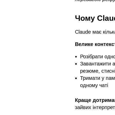
Чому Clau
Claude має кіль
Велике контекст
Розібрати одно
Завантажити а
резюме, стисні
Тримати у пам'
одному чаті
Краще дотриман
зайвих інтерпрет