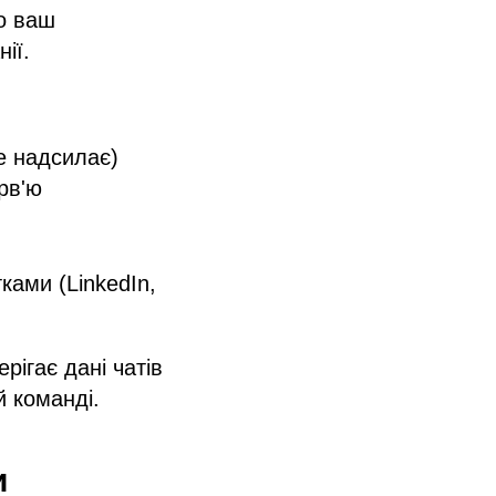
о ваш
ії.
не надсилає)
рв'ю
ками (LinkedIn,
рігає дані чатів
й команді.
и