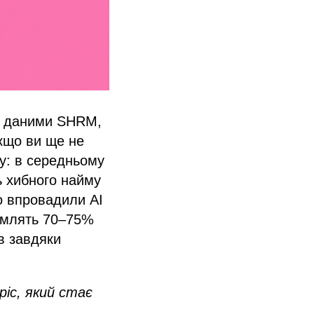
За даними SHRM,
кщо ви ще не
ку: в середньому
ь хибного найму
но впровадили AI
номлять 70–75%
в завдяки
pic, який стає