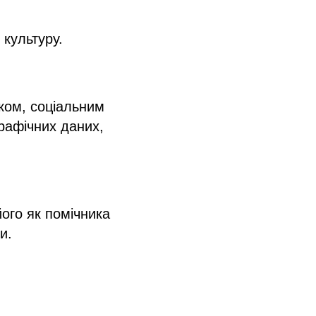
 культуру.
іком, соціальним
рафічних даних,
ого як помічника
и.