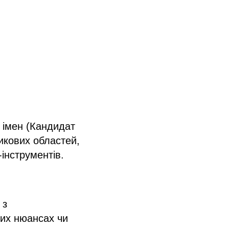
 імен (Кандидат
зикових областей,
інструментів.
 з
них нюансах чи