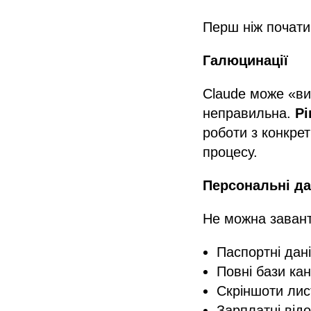
Перш ніж почати
Галюцинації
Claude може «ви
неправильна.
Р
роботи з конкре
процесу.
Персональні да
Не можна завант
Паспортні дані
Повні бази кан
Скріншоти лис
Зарплатні відо