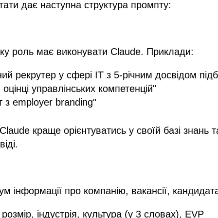
тати дає наступна структура промпту:
яку роль має виконувати Claude. Приклади:
ний рекрутер у сфері IT з 5-річним досвідом під
в оцінці управлінських компетенцій"
т з employer branding"
laude краще орієнтуватись у своїй базі знань 
віді.
м інформації про компанію, вакансії, кандидат
розмір, індустрія, культура (у 3 словах), EVP