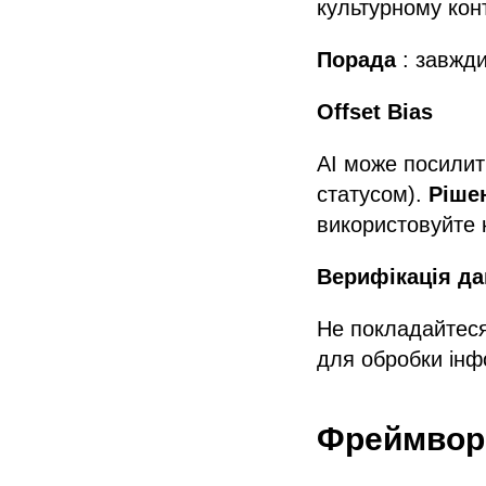
культурному конт
Порада
: завжди
Offset Bias
AI може посилит
статусом).
Ріше
використовуйте 
Верифікація да
Не покладайтеся
для обробки інфо
Фреймворк