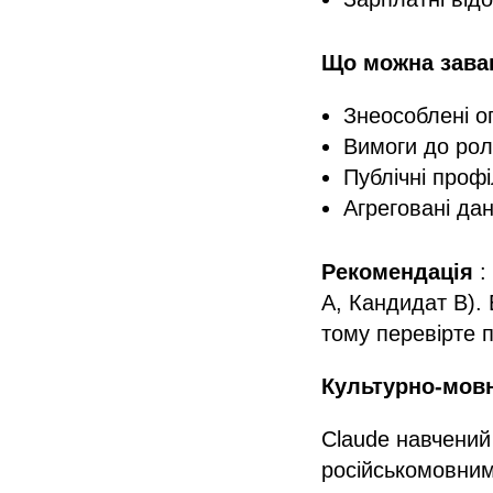
Що можна зава
Знеособлені о
Вимоги до роле
Публічні профі
Агреговані дан
Рекомендація
:
A, Кандидат B). 
тому перевірте п
Культурно-мов
Claude навчений
російськомовним