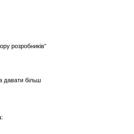
бору розробників"
та давати більш
а: