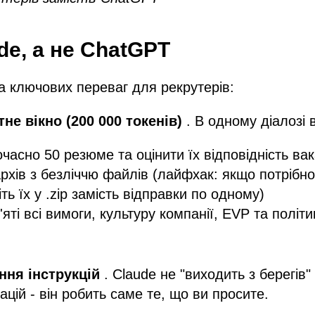
de, а не ChatGPT
ка ключових переваг для рекрутерів:
не вікно (200 000 токенів)
. В одному діалозі 
часно 50 резюме та оцінити їх відповідність вак
рхів з безліччю файлів (лайфхак: якщо потрібно
ть їх у .zip замість відправки по одному)
яті всі вимоги, культуру компанії, EVP та політ
ня інструкцій
. Claude не "виходить з берегів"
ацій - він робить саме те, що ви просите.