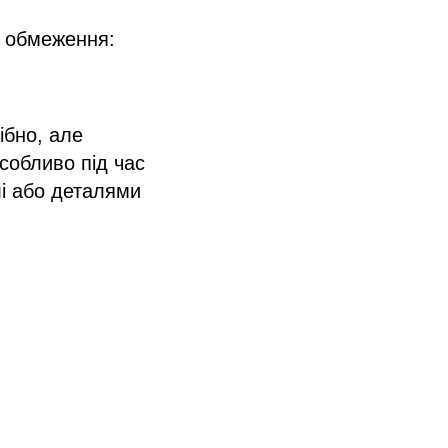
і обмеження:
ібно, але
собливо під час
лі або деталями