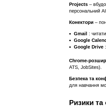
Projects
– вбудо
персональний AI-
Конектори
– пон
Gmail
: читати
Google Calen
Google Drive
:
Chrome-розшир
ATS, JobSites).
Безпека та кон
для навчання мод
Ризики та