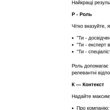
Найкращі резуль
Р - Роль
Чітко вказуйте, 
"Ти - досвідче
"Ти - експерт 
"Ти - спеціаліс
Роль допомагає C
релевантні відпо
К — Контекст
Надайте максиму
Про компанію: 