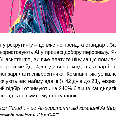
т у рекрутингу – це вже не тренд, а стандарт. 
користовують AI у процесі добору персоналу. Я
AI-асистентів, ви вже платите ціну за цю помил
нг резюме йде 4,5 години на тиждень, а вартіст
ої зарплати співробітника. Компанії, які успіш
рочують час найму вдвічі (з 42 днів до 28), еко
ий відбір і отримують на 340% більше кандидаті
посад та розумному сортуванню.
я "Клод") - це AI-асистент від компанії Anthro
утерів замість ChatGPT