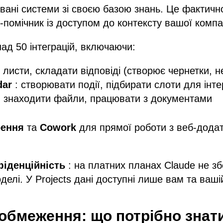
вані системи зі своєю базою знань. Це фактичн
помічник із доступом до контексту вашої компан
ад 50 інтеграцій, включаючи:
 листи, складати відповіді (створює чернетки, 
dar
: створювати події, підбирати слоти для інте
 знаходити файли, працювати з документами
ення
та
Cowork
для прямої роботи з веб-додат
фіденційність
: на платних планах Claude не збе
елі. У Projects дані доступні лише вам та ваші
 обмеження: що потрібно знат