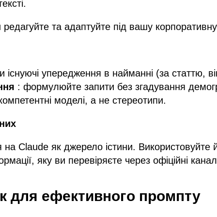
ексті.
 редагуйте та адаптуйте під вашу корпоративну
и існуючі упередження в найманні (за статтю, в
ння
: формулюйте запити без згадування демог
компетентні моделі, а не стереотипи.
них
 на Claude як джерело істини. Використовуйте й
рмації, яку ви перевіряєте через офіційні канал
 для ефективного промпту