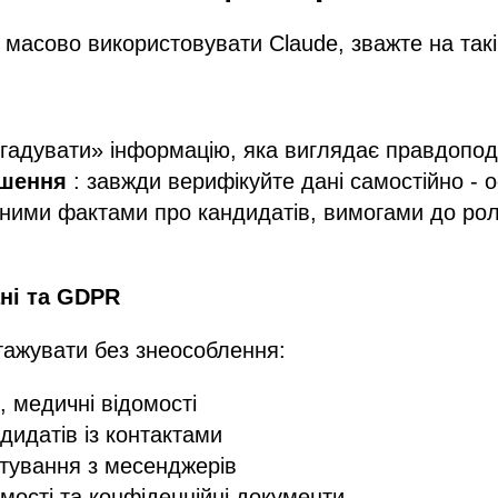
 масово використовувати Claude, зважте на так
гадувати» інформацію, яка виглядає правдопод
ішення
: завжди верифікуйте дані самостійно - о
тними фактами про кандидатів, вимогами до ро
ні та GDPR
ажувати без знеособлення:
, медичні відомості
дидатів із контактами
тування з месенджерів
мості та конфіденційні документи