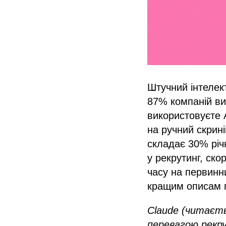
Штучний інтелек
87% компаній ви
використовуєте 
на ручний скрині
складає 30% річн
у рекрутинг, ско
часу на первинн
кращим описам 
Claude (читаєтьс
перевагою рекр