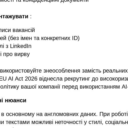
нтажувати
:
писи вакансій
й (без імен та конкретних ID)
лі з LinkedIn
і про вирву
 використовуйте знеособлення замість реальних
EU AI Act 2026 віднесла рекрутинг до високори
олітику вашої компанії перед використанням AI-
ні нюанси
 в основному на англомовних даних. При роботі
и текстами можливі неточності у стилі, соціаль