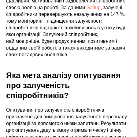
щасливий, мотивований і задоволений співробітник
своєю роллю на роботі. За даними
Gallup
, залучені
співробітники перевершують незалучених на 147 %,
тому моніторинг і підвищення залученості
співробітників відіграють важливу роль в успіху будь-
якої організації. Залучений співробітник,
найімовірніше, буде продуктивним, позитивним і
відданим своїй роботі, а також виходитиме за рамки
своїх посадових обов'язків.
Яка мета аналізу опитування
про залученість
співробітників?
Опитування про залученість співробітників
призначене для вимірювання залученості персоналу
організації за допомогою низки запитань. Результати
цих опитувань дадуть змогу отримати чесну і цінну
інформацію про те, як ваші співробітники відчувають,