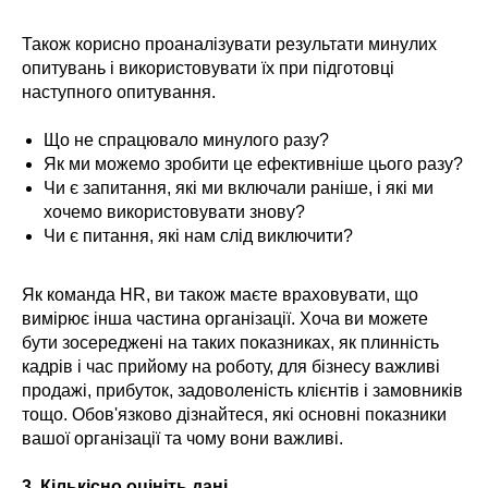
Також корисно проаналізувати результати минулих
опитувань і використовувати їх при підготовці
наступного опитування.
Що не спрацювало минулого разу?
Як ми можемо зробити це ефективніше цього разу?
Чи є запитання, які ми включали раніше, і які ми
хочемо використовувати знову?
Чи є питання, які нам слід виключити?
Як команда HR, ви також маєте враховувати, що
вимірює інша частина організації. Хоча ви можете
бути зосереджені на таких показниках, як плинність
кадрів і час прийому на роботу, для бізнесу важливі
продажі, прибуток, задоволеність клієнтів і замовників
тощо. Обов'язково дізнайтеся, які основні показники
вашої організації та чому вони важливі.
3.
Кількісно оцініть дані