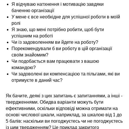
Я відчуваю натхнення і мотивацію завдяки
баченню організації
У мене є все необхідне для успішної роботи в моїй
ролі
Я знаю, що мені потрібно робити, щоб бути
успішним на роботі
Чи із задоволенням ви йдете на роботу?
Порекомендували б ви роботу в цій організації
своїм знайомим?
Чи подобається вам працювати з вашою
командою?
Чи задоволені ви компенсацією та пільгами, які ви
отримуєте в даний час?
Як бачите, деякі з цих запитань є запитаннями, а інші -
твердженнями. Обидва варіанти можуть бути
ефективними, оскільки відповіді можна отримати на
основі числової шкали, наприклад, за шкалою від 1 до
5 балів: наскільки ви погоджуєтесь чи не погоджуєтесь
із цим твердженням? Це приклад закритого