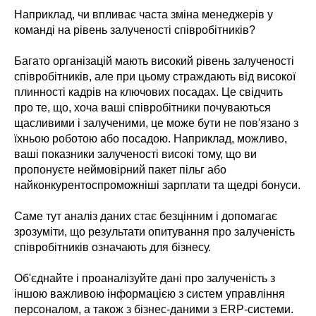
Наприклад, чи впливає часта зміна менеджерів у
команді на рівень залученості співробітників?
Багато організацій мають високий рівень залученості
співробітників, але при цьому страждають від високої
плинності кадрів на ключових посадах. Це свідчить
про те, що, хоча ваші співробітники почуваються
щасливими і залученими, це може бути не пов'язано з
їхньою роботою або посадою. Наприклад, можливо,
ваші показники залученості високі тому, що ви
пропонуєте неймовірний пакет пільг або
найконкурентоспроможніші зарплати та щедрі бонуси.
Саме тут аналіз даних стає безцінним і допомагає
зрозуміти, що результати опитування про залученість
співробітників означають для бізнесу.
Об'єднайте і проаналізуйте дані про залученість з
іншою важливою інформацією з систем управління
персоналом, а також з бізнес-даними з ERP-системи.