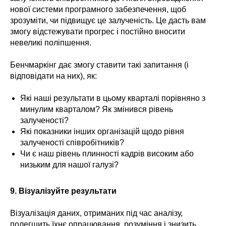
нової системи програмного забезпечення, щоб
зрозуміти, чи підвищує це залученість. Це дасть вам
змогу відстежувати прогрес і постійно вносити
невеликі поліпшення.
Бенчмаркінг дає змогу ставити такі запитання (і
відповідати на них), як:
Які наші результати в цьому кварталі порівняно з
минулим кварталом? Як змінився рівень
залученості?
Які показники інших організацій щодо рівня
залученості співробітників?
Чи є наш рівень плинності кадрів високим або
низьким для нашої галузі?
9.
Візуалізуйте результати
Візуалізація даних, отриманих під час аналізу,
полегшить їхнє опрацювання, розуміння і знизить