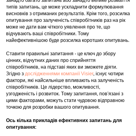
занадто багато запитань або занадто велике розмаїття
типів запитань, це може ускладнити формулювання
висновків з отриманих результатів. Крім того, розсилка
опитування про залученість співробітників раз на рік
може не дати вам чіткого уявлення про те, що
відчувають ваші співробітники. Тому
найефективнішою буде розсилка коротших опитувань.
Ставити правильні запитання - це ключ до збору
цінних, відчутних даних про сприйняття
співробітників, на підставі яких ви зможете діяти.
Згідно з
дослідженнями компанії Visier
, існує чотири
фактори, які найсильніше впливають на залученість
співробітників. Це лідерство, можливості,
узгодженість і розвиток. Тому запитання, пов'язані з
цими факторами, можуть стати чудовою відправною
точкою для розробки вашого опитування.
Ось кілька прикладів ефективних запитань для
опитування: