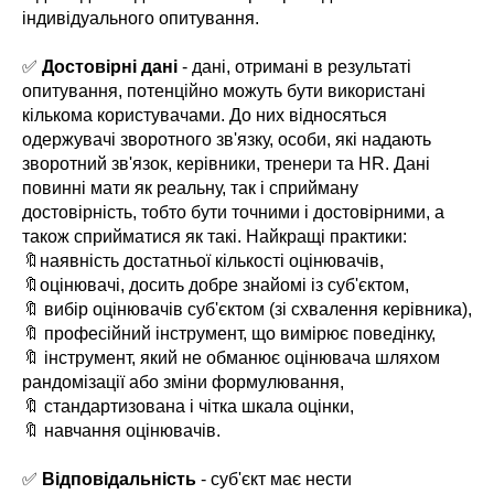
індивідуального опитування.
✅
Достовірні дані
- дані, отримані в результаті
опитування, потенційно можуть бути використані
кількома користувачами. До них відносяться
одержувачі зворотного зв'язку, особи, які надають
зворотний зв'язок, керівники, тренери та HR. Дані
повинні мати як реальну, так і сприйману
достовірність, тобто бути точними і достовірними, а
також сприйматися як такі. Найкращі практики:
🔖наявність достатньої кількості оцінювачів,
🔖оцінювачі, досить добре знайомі із суб'єктом,
🔖 вибір оцінювачів суб'єктом (зі схвалення керівника),
🔖 професійний інструмент, що вимірює поведінку,
🔖 інструмент, який не обманює оцінювача шляхом
рандомізації або зміни формулювання,
🔖 стандартизована і чітка шкала оцінки,
🔖 навчання оцінювачів.
✅
Відповідальність
- суб'єкт має нести