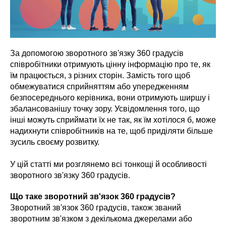
За допомогою зворотного зв'язку 360 градусів
співробітники отримують цінну інформацію про те, як
їм працюється, з різних сторін. Замість того щоб
обмежуватися сприйняттям або упередженням
безпосереднього керівника, вони отримують ширшу і
збалансованішу точку зору. Усвідомлення того, що
інші можуть сприймати їх не так, як їм хотілося б, може
надихнути співробітників на те, щоб приділяти більше
зусиль своєму розвитку.
У цій статті ми розглянемо всі тонкощі й особливості
зворотного зв'язку 360 градусів.
Що таке зворотний зв'язок 360 градусів?
Зворотний зв'язок 360 градусів, також званий
зворотним зв'язком з декількома джерелами або