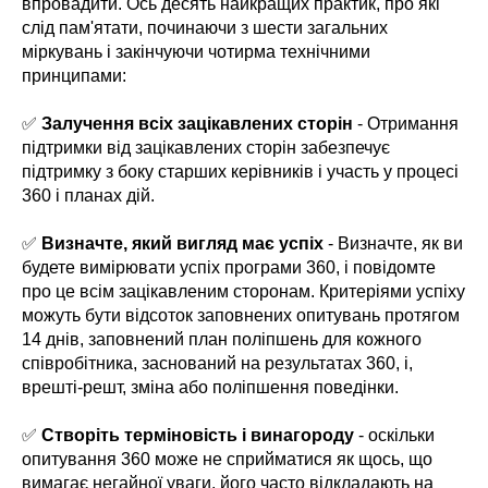
впровадити. Ось десять найкращих практик, про які
слід пам'ятати, починаючи з шести загальних
міркувань і закінчуючи чотирма технічними
принципами:
✅
Залучення всіх зацікавлених сторін
- Отримання
підтримки від зацікавлених сторін забезпечує
підтримку з боку старших керівників і участь у процесі
360 і планах дій.
✅
Визначте, який вигляд має успіх
- Визначте, як ви
будете вимірювати успіх програми 360, і повідомте
про це всім зацікавленим сторонам. Критеріями успіху
можуть бути відсоток заповнених опитувань протягом
14 днів, заповнений план поліпшень для кожного
співробітника, заснований на результатах 360, і,
врешті-решт, зміна або поліпшення поведінки.
✅
Створіть терміновість і винагороду
- оскільки
опитування 360 може не сприйматися як щось, що
вимагає негайної уваги, його часто відкладають на