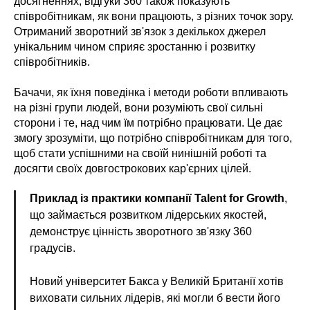
досягненнях, відгуки 360 також показують
співробітникам, як вони працюють, з різних точок зору.
Отриманий зворотний зв'язок з декількох джерел
унікальним чином сприяє зростанню і розвитку
співробітників.
Бачачи, як їхня поведінка і методи роботи впливають
на різні групи людей, вони розуміють свої сильні
сторони і те, над чим їм потрібно працювати. Це дає
змогу зрозуміти, що потрібно співробітникам для того,
щоб стати успішними на своїй нинішній роботі та
досягти своїх довгострокових кар'єрних цілей.
Приклад із практики компанії Talent for Growth
,
що займається розвитком лідерських якостей,
демонструє цінність зворотного зв'язку 360
градусів.
Новий університет Бакса у Великій Британії хотів
виховати сильних лідерів, які могли б вести його