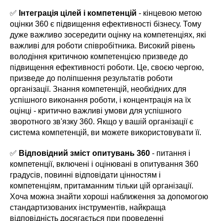
✅
Інтеграція цілей і компетенцій
- кінцевою метою
оцінки 360 є підвищення ефективності бізнесу. Тому
дуже важливо зосередити оцінку на компетенціях, які
важливі для роботи співробітника. Високий рівень
володіння критичною компетенцією призведе до
підвищення ефективності роботи. Це, своєю чергою,
призведе до поліпшення результатів роботи
організації. Знання компетенцій, необхідних для
успішного виконання роботи, і концентрація на їх
оцінці - критично важливі умови для успішного
зворотного зв'язку 360. Якщо у вашій організації є
система компетенцій, ви можете використовувати її.
✅
Відповідний зміст опитувань 360
- питання і
компетенції, включені і оцінювані в опитування 360
градусів, повинні відповідати цінностям і
компетенціям, притаманним тільки цій організації.
Хоча можна знайти хороші наближення за допомогою
стандартизованих інструментів, найкраща
відповідність досягається при проведенні