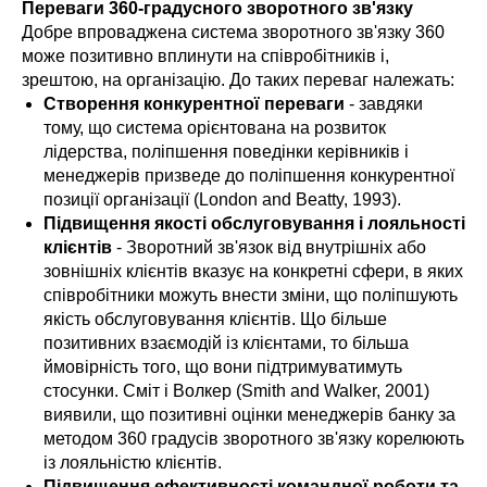
Переваги 360-градусного зворотного зв'язку
Добре впроваджена система зворотного зв'язку 360
може позитивно вплинути на співробітників і,
зрештою, на організацію. До таких переваг належать:
Створення конкурентної переваги
- завдяки
тому, що система орієнтована на розвиток
лідерства, поліпшення поведінки керівників і
менеджерів призведе до поліпшення конкурентної
позиції організації (London and Beatty, 1993).
Підвищення якості обслуговування і лояльності
клієнтів
- Зворотний зв'язок від внутрішніх або
зовнішніх клієнтів вказує на конкретні сфери, в яких
співробітники можуть внести зміни, що поліпшують
якість обслуговування клієнтів. Що більше
позитивних взаємодій із клієнтами, то більша
ймовірність того, що вони підтримуватимуть
стосунки. Сміт і Волкер (Smith and Walker, 2001)
виявили, що позитивні оцінки менеджерів банку за
методом 360 градусів зворотного зв'язку корелюють
із лояльністю клієнтів.
Підвищення ефективності командної роботи та