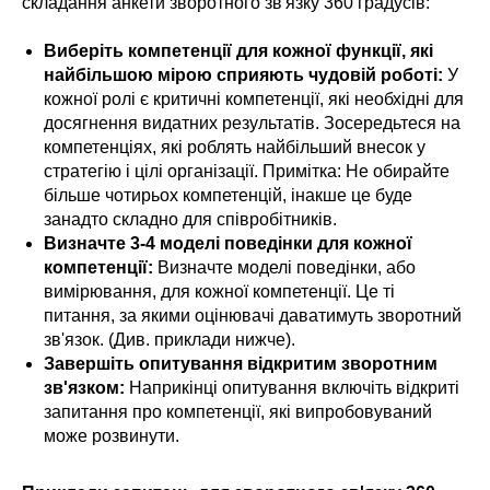
складання анкети зворотного зв'язку 360 градусів:
Виберіть компетенції для кожної функції, які
найбільшою мірою сприяють чудовій роботі:
У
кожної ролі є критичні компетенції, які необхідні для
досягнення видатних результатів. Зосередьтеся на
компетенціях, які роблять найбільший внесок у
стратегію і цілі організації. Примітка: Не обирайте
більше чотирьох компетенцій, інакше це буде
занадто складно для співробітників.
Визначте 3-4 моделі поведінки для кожної
компетенції:
Визначте моделі поведінки, або
вимірювання, для кожної компетенції. Це ті
питання, за якими оцінювачі даватимуть зворотний
зв'язок. (Див. приклади нижче).
Завершіть опитування відкритим зворотним
зв'язком:
Наприкінці опитування включіть відкриті
запитання про компетенції, які випробовуваний
може розвинути.