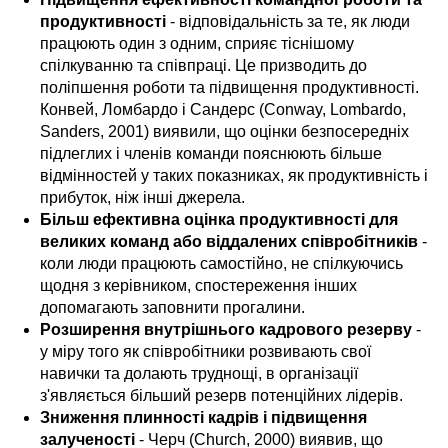
продуктивності
- відповідальність за те, як люди
працюють один з одним, сприяє тіснішому
спілкуванню та співпраці. Це призводить до
поліпшення роботи та підвищення продуктивності.
Конвей, Ломбардо і Сандерс (Conway, Lombardo,
Sanders, 2001) виявили, що оцінки безпосередніх
підлеглих і членів команди пояснюють більше
відмінностей у таких показниках, як продуктивність і
прибуток, ніж інші джерела.
Більш ефективна оцінка продуктивності для
великих команд або віддалених співробітників
-
коли люди працюють самостійно, не спілкуючись
щодня з керівником, спостереження інших
допомагають заповнити прогалини.
Розширення внутрішнього кадрового резерву
-
у міру того як співробітники розвивають свої
навички та долають труднощі, в організації
з'являється більший резерв потенційних лідерів.
Зниження плинності кадрів і підвищення
залученості
- Черч (Church, 2000) виявив, що