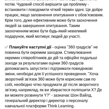
потім. Чудовий спосіб вирішити цю проблему -
встановити і повідомити чіткий термін здачі. Це добре
працює, якщо заповнення опитування є обов'язковим.
Крім того, дуже ефективним може бути заохочення
людей за завершення опитування. Таким
заохоченням може бути будь-який невеликий
подарунок, який мотивує людей до участі.
✅
Плануйте наступні дії
- оцінка "360 градусів" не
повинна бути окремим заходом. Стимулювання
окремих співробітників до дій та офіційні подальші
заходи за результатами оцінки 360 градусів
допомагають запустити і підтримати поведінкові
зміни, необхідні для її успішного проведення. "Хоча
зворотний зв'язок 360 може бути корисним сам по
собі, необхідно чітко продумати дії після зворотного
зв'язку, наприклад, як ви збираєтеся поліпшити X? Де
ви можете розвинути Y?" - зазначає Шон Вайлд,
генеральний директор і директор з персоналу
навчальної платформи Think Learning.