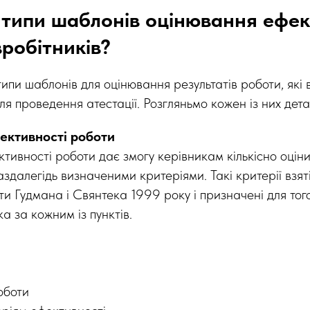
ь типи шаблонів оцінювання ефек
вробітників?
 типи шаблонів для оцінювання результатів роботи, які
я проведення атестації. Розгляньмо кожен із них дет
ективності роботи
тивності роботи дає змогу керівникам кількісно оцін
аздалегідь визначеними критеріями. Такі критерії взят
и Гудмана і Свянтека 1999 року і призначені для тог
ка за кожним із пунктів.
оботи