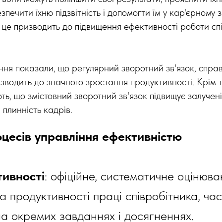
зпечити їхню підзвітність і допомогти їм у кар'єрному 
 це призводить до підвищення ефективності роботи спі
ння показали, що регулярний зворотний зв'язок, спра
зводить до значного зростання продуктивності. Крім т
ь, що змістовний зворотний зв'язок підвищує залученіс
плинність кадрів.
оцесів управління ефективністю
ивності
: офіційне, систематичне оцінюв
а продуктивності праці співробітника, ча
а окремих завданнях і досягненнях.