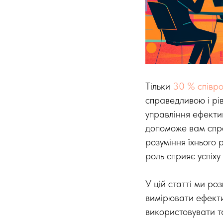
Тільки
30 % співро
справедливою і рі
управління ефекти
допоможе вам спро
розуміння їхнього 
роль сприяє успіху 
У цій статті ми ро
вимірювати ефекти
використовувати та