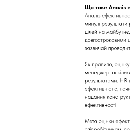
Що таке Аналіз 
Аналіз ефективнос
минулі результати 
цілей на майбутнє,
довгостроковими ц
зазвичай проводит
Як правило, оцінк
менеджер, оскільк
результатами. HR в
ефективністю, поч
надання конструкти
ефективності.
Мета оцінки ефект
співробітникам, де