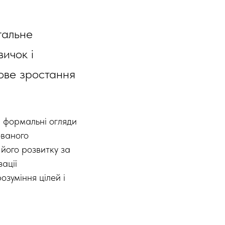
гальне
ичок і
кове зростання
, формальні огляди
ованого
його розвитку за
ації
озуміння цілей і