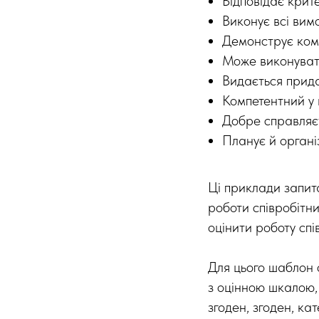
Відповідає крит
Виконує всі вим
Демонструє комп
Може виконувати
Видається прида
Компетентний у 
Добре справляєт
Планує й органі
Ці приклади запит
роботи співробітни
оцінити роботу спі
Для цього шаблон 
з оцінною шкалою,
згоден, згоден, ка