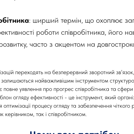
обітника
: ширший термін, що охоплює за
ективності роботи співробітника, його нав
розвитку, часто з акцентом на довгостро
ізацій переходять на безперервний зворотний зв'язок
и залишаються найважливішим інструментом структур
є повне уявлення про прогрес співробітника та сфери 
лон огляду ефективності - це інструмент, який організ
 оптимізації процесу огляду та забезпечення чіткого р
к керівником, так і співробітником.