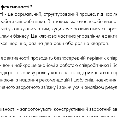
ефективності?
ті - це формальний, структурований процес, під час я
роботи співробітника. Він також включає в себе визна
 які узгоджуються з тим, куди хоче розвиватися співроб
ілями бізнесу. Це ключова частина управління ефекти
ься щорічно, раз на два роки або раз на квартал.
у ефективності проводить безпосередній керівник спів
и вони найкраще знайомі з роботою співробітника і й
ідіграє важливу роль у контролі та підтримці всього 
инаючи з надання рекомендацій і шаблонів, навчанн
вного зворотного зв'язку і закінчуючи аналізом резул
ивності - запропонувати конструктивний зворотний зв
 вони можуть поліпшити свої результати, прояснити їхні