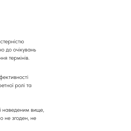
йстерністю
о до очікувань
ня термінів.
фективності
етної ролі та
ні наведеним вище,
 не згоден, не