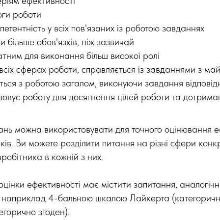
еріям ефективності
оги роботи
етентність у всіх пов'язаних із роботою завданнях
 більше обов'язків, ніж зазвичай
тним для виконання більш високої ролі
всіх сферах роботи, справляється із завданнями з ма
ься з роботою загалом, виконуючи завдання відповідн
зовує роботу для досягнення цілей роботи та дотриман
ань можна використовувати для точного оцінювання е
ків. Ви можете розділити питання на різні сфери конкр
вробітника в кожній з них.
оцінки ефективності має містити запитання, аналогіч
 наприклад 4-бальною шкалою Лайкерта (категорично
тегорично згоден).