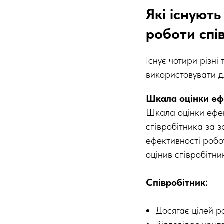
Які існуют
роботи спі
Існує чотири різні
використовувати дл
Шкала оцінки еф
Шкала оцінки ефек
співробітника за з
ефективності робот
оцінив співробітни
Співробітник:
Досягає цілей р