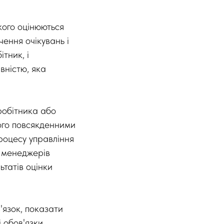
кого оцінюються
чення очікувань і
ітник, і
вністю, яка
робітника або
ого повсякденними
процесу управління
я менеджерів
ьтатів оцінки
'язок, показати
 обов'язки,