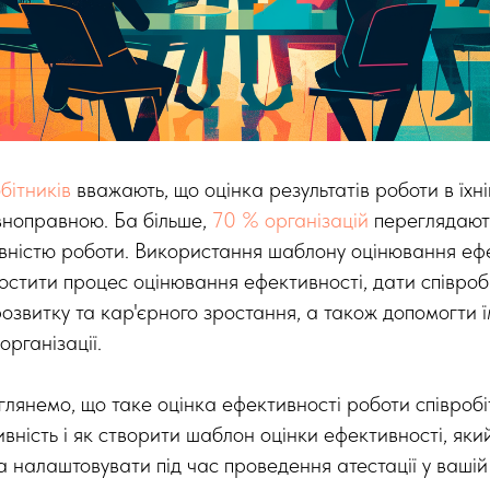
бітників
вважають, що оцінка результатів роботи в їхній
вноправною. Ба більше,
70 % організацій
переглядают
вністю роботи. Використання шаблону оцінювання еф
стити процес оцінювання ефективності, дати співро
розвитку та кар'єрного зростання, а також допомогти їм
організації.
зглянемо, що таке оцінка ефективності роботи співробіт
вність і як створити шаблон оцінки ефективності, як
 налаштовувати під час проведення атестації у вашій 