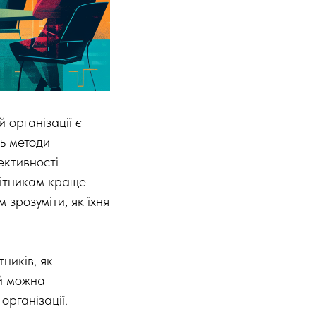
 організації є
ь методи
ективності
бітникам краще
 зрозуміти, як їхня
ників, як
ий можна
організації.