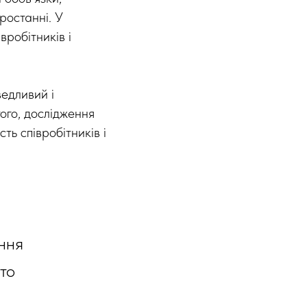
зростанні. У
вробітників і
ведливий і
ого, дослідження
ть співробітників і
ання
сто