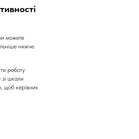
тивності
 ви можете
альніше нижче.
ити роботу
і зі шкали
о, щоб керівник