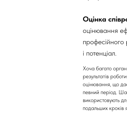
Оцінка співр
оцінювання еф
професійного 
і потенціал.
Хоча багато орган
результатів робот
оцінювання, що да
певний період. Шаб
використовують для
подальших кроків я