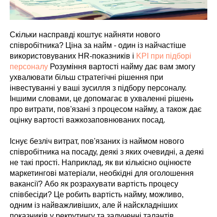
Скільки насправді коштує найняти нового
співробітника? Ціна за найм - один із найчастіше
використовуваних HR-показників і
KPI при підборі
персоналу
Розуміння вартості найму дає вам змогу
ухвалювати більш стратегічні рішення при
інвестуванні у ваші зусилля з підбору персоналу.
Іншими словами, це допомагає в ухваленні рішень
про витрати, пов'язані з процесом найму, а також дає
оцінку вартості важкозаповнюваних посад.
Існує безліч витрат, пов'язаних із наймом нового
співробітника на посаду, деякі з яких очевидні, а деякі
не такі прості. Наприклад, як ви кількісно оцінюєте
маркетингові матеріали, необхідні для оголошення
вакансії? Або як розрахувати вартість процесу
співбесіди? Це робить вартість найму, можливо,
одним із найважливіших, але й найскладніших
показників у рекрутингу та залученні талантів.