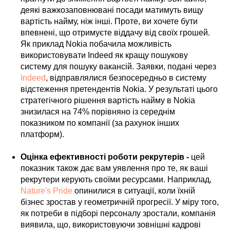
деякі важкозаповнювані посади матимуть вищу
вартість найму, ніж інші. Проте, ви хочете бути
впевнені, що отримуєте віддачу від своїх грошей.
Як приклад Nokia побачила можливість
використовувати Indeed як кращу пошукову
систему для пошуку вакансій. Заявки, подані через
Indeed
, відправлялися безпосередньо в систему
відстеження претендентів Nokia. У результаті цього
стратегічного рішення вартість найму в Nokia
знизилася на 74% порівняно із середнім
показником по компанії (за рахунок інших
платформ).
Оцінка ефективності роботи рекрутерів -
цей
показник також дає вам уявлення про те, як ваші
рекрутери керують своїми ресурсами. Наприклад,
Nature's Pride
опинилися в ситуації, коли їхній
бізнес зростав у геометричній прогресії. У міру того,
як потреби в підборі персоналу зростали, компанія
виявила, що, використовуючи зовнішні кадрові