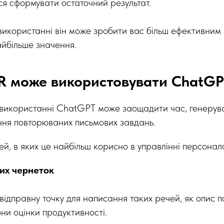
ся сформувати остаточний результат.
икористанні він може зробити вас більш ефективним 
айбільше значення.
R може використовувати ChatGP
икористанні ChatGPT може заощадити час, генеруват
ня повторюваних письмових завдань.
тей, в яких це найбільш корисно в управлінні персона
их чернеток
ідправну точку для написання таких речей, як опис п
ни оцінки продуктивності.