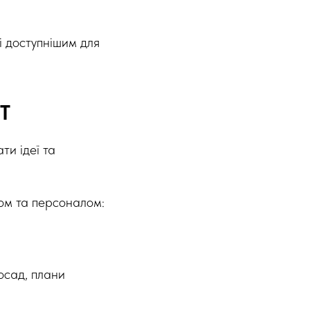
і доступнішим для
T
и ідеї та
лом та персоналом:
осад, плани