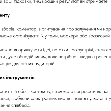
і ваші підказки, тим кращий результат ви отримаєте.
енту
 зборів, коментарі з опитування про залучення чи нар
поможе організувати їх у теми, маркери або зразковий
ожна впорядкувати ідеї, нотатки про зустрічі, стеног
ути дуже обнадійливим, коли потрібно швидко провест
ацію для різних аудиторій.
их інструментів
статній обсяг контексту, ви можете попросити відпові
цеси, шаблони електронних листів і навіть пульс-опит
ення співбесід.