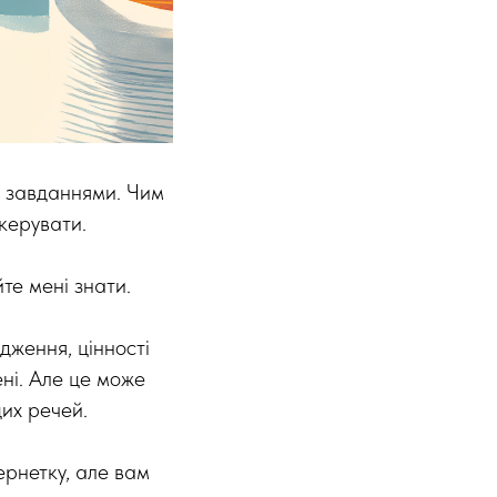
 завданнями. Чим
керувати.
йте мені знати.
удження, цінності
ені. Але це може
их речей.
ернетку, але вам