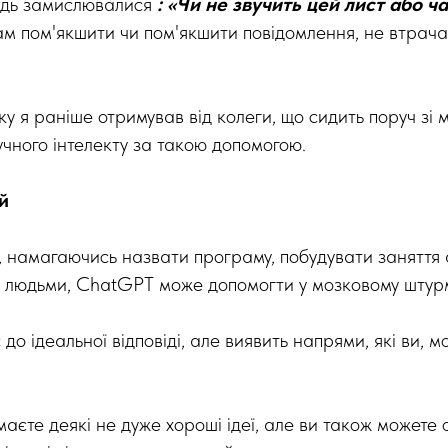
удь замислювалися
: «Чи не звучить цей лист або ч
м пом'якшити чи пом'якшити повідомлення, не втрач
ку я раніше отримував від колеги, що сидить поруч зі м
учного інтелекту за такою допомогою.
й
, намагаючись назвати програму, побудувати заняття 
з людьми, ChatGPT може допомогти у мозковому штурм
до ідеальної відповіді, але виявить напрями, які ви, м
аєте деякі не дуже хороші ідеї, але ви також можете 