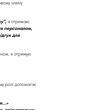
новому члену
у",
я отримаю
ня персоналом,
ідгук для
ином, я отримую
му ролі допомагає
...»
х, орієнтованих