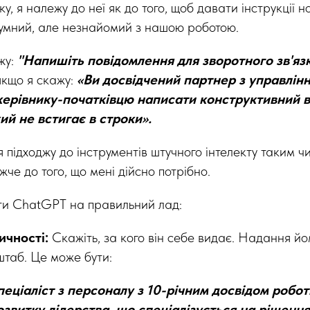
ку, я належу до неї як до того, щоб давати інструкції 
умний, але незнайомий з нашою роботою.
жу:
"Напишіть повідомлення для зворотного зв'язк
якщо я скажу:
«Ви досвідчений партнер з управлін
керівнику-початківцю написати конструктивний в
ий не встигає в строки».
я підходжу до інструментів штучного інтелекту таким ч
че до того, що мені дійсно потрібно.
ти ChatGPT на правильний лад:
тичності:
Скажіть, за кого він себе видає. Надання йо
штаб. Це може бути:
еціаліст з персоналу з 10-річним досвідом роботи
озвитку лідерства, що спеціалізується на рішення