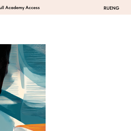
ля
Full Academy Access
RU
ENG