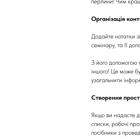
перлини! Чим кращ
Організація конт
Додайте нотатки зі
семінару, та ІІ до
З його допомогою м
іншого! Це може б
узагальнити інформ
Створення прост
Якщо ви надасте до
списки, робочі про
посібники з провед