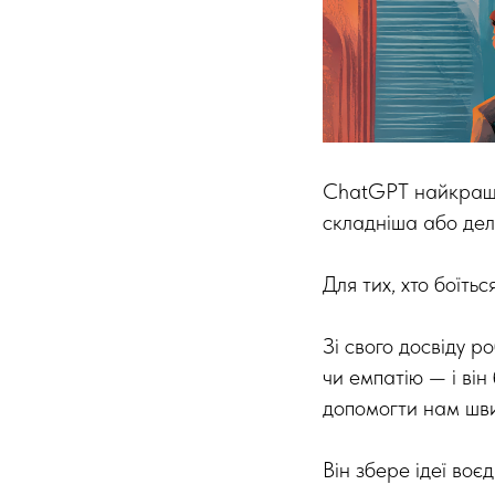
ChatGPT найкраще
складніша або дел
Для тих, хто боїтьс
Зі свого досвіду ро
чи емпатію — і він
допомогти нам шви
Він збере ідеї воє