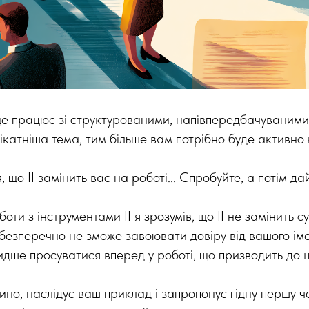
 працює зі структурованими, напівпередбачуваними
ікатніша тема, тим більше вам потрібно буде активно 
я, що ІІ замінить вас на роботі... Спробуйте, а потім да
боти з інструментами ІІ я зрозумів, що ІІ не замінить с
 безперечно не зможе завоювати довіру від вашого ім
дше просуватися вперед у роботі, що призводить до ц
дино, наслідує ваш приклад і запропонує гідну першу ч