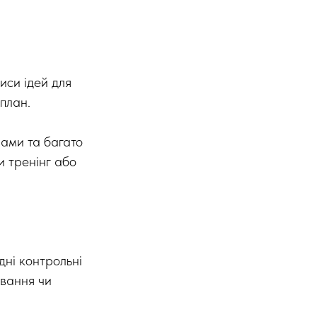
иси ідей для
 план.
рами та багато
и тренінг або
дні контрольні
ування чи