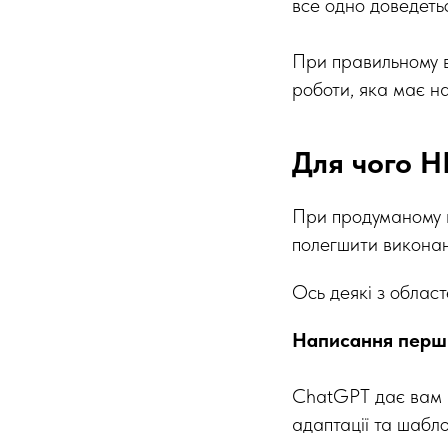
все одно доведеть
При правильному в
роботи, яка має н
Для чого H
При продуманому в
полегшити виконан
Ось деякі з облас
Написання перш
ChatGPT дає вам в
адаптації та шабло