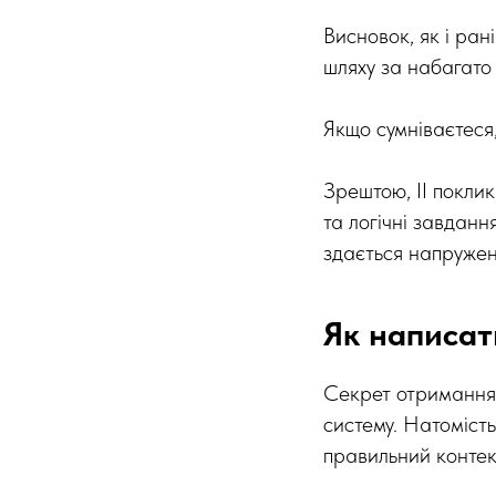
Висновок, як і ра
шляху за набагато
Якщо сумніваєтеся,
Зрештою, ІІ покли
та логічні завданн
здається напружен
Як написат
Секрет отримання 
систему. Натомість
правильний контек