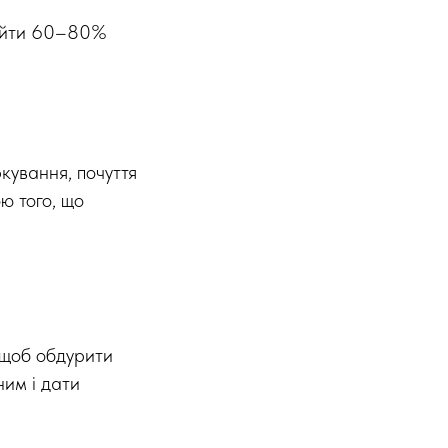
пройти 60–80%
кування, почуття
ю того, що
 щоб обдурити
ним і дати