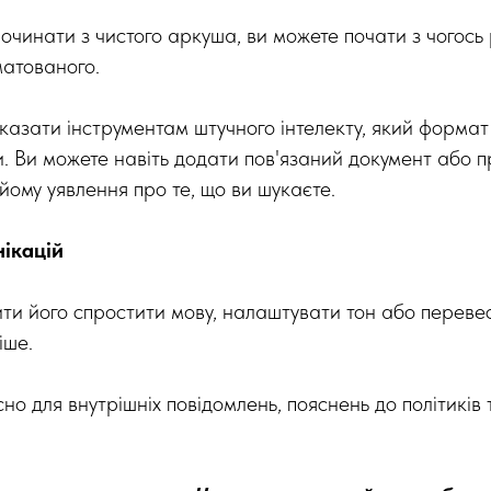
починати з чистого аркуша, ви можете почати з чогось
атованого.
вказати інструментам штучного інтелекту, який формат
и. Ви можете навіть додати пов'язаний документ або п
йому уявлення про те, що ви шукаєте.
ікацій
ти його спростити мову, налаштувати тон або перев
іше.
о для внутрішніх повідомлень, пояснень до політиків 