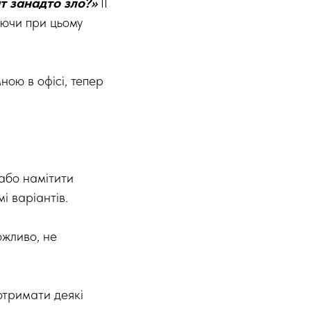
ат занадто зло?»
ІІ
аючи при цьому
ною в офісі, тепер
або намітити
і варіантів.
ожливо, не
отримати деякі