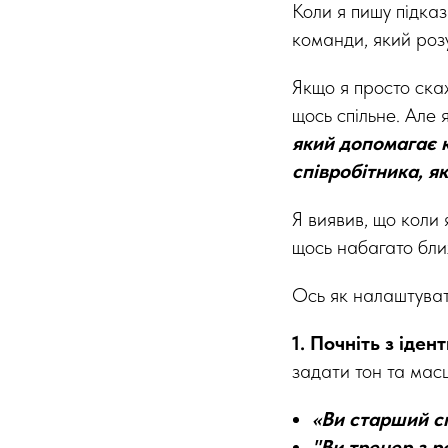
Коли я пишу підказ
команди, який роз
Якщо я просто ска
щось спільне. Але 
який допомагає 
співробітника, як
Я виявив, що коли 
щось набагато ближ
Ось як налаштува
1. Почніть з іден
задати тон та мас
«Ви старший сп
"Ви тренер з р