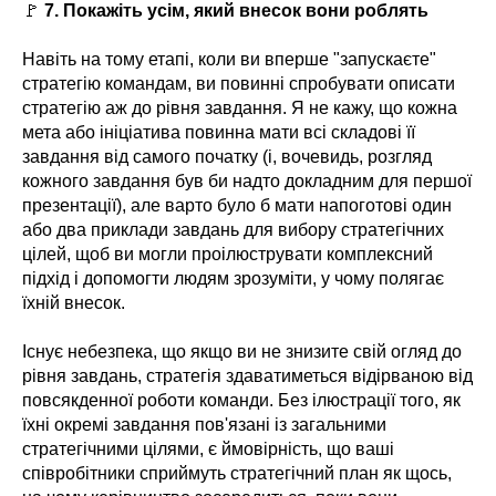
🚩
7. Покажіть усім, який внесок вони роблять
Навіть на тому етапі, коли ви вперше "запускаєте"
стратегію командам, ви повинні спробувати описати
стратегію аж до рівня завдання. Я не кажу, що кожна
мета або ініціатива повинна мати всі складові її
завдання від самого початку (і, вочевидь, розгляд
кожного завдання був би надто докладним для першої
презентації), але варто було б мати напоготові один
або два приклади завдань для вибору стратегічних
цілей, щоб ви могли проілюструвати комплексний
підхід і допомогти людям зрозуміти, у чому полягає
їхній внесок.
Існує небезпека, що якщо ви не знизите свій огляд до
рівня завдань, стратегія здаватиметься відірваною від
повсякденної роботи команди. Без ілюстрації того, як
їхні окремі завдання пов'язані із загальними
стратегічними цілями, є ймовірність, що ваші
співробітники сприймуть стратегічний план як щось,