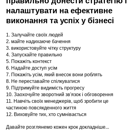
правильно донести стратегію і
налаштувати на ефективне
виконання та успіх у бізнесі
1. Залучайте своїх людей
2. майте надихаюче бачення
3. використовуйте чітку структуру
4. Запускайте правильно
5. Покажіть контекст
6. Надайте доступ усім
7. Покажіть усім, який внесок вони роблять
8. Не переставайте спілкуватися
9. Підтримуйте видимість прогресу
10. Заохочуйте зворотний зв'язок і обговорення
11. Навчіть своїх менеджерів, щоб зробити це
частиною повсякденного життя
12. Виховуйте тих, хто сумнівається
Давайте розглянемо кожен крок докладніше...