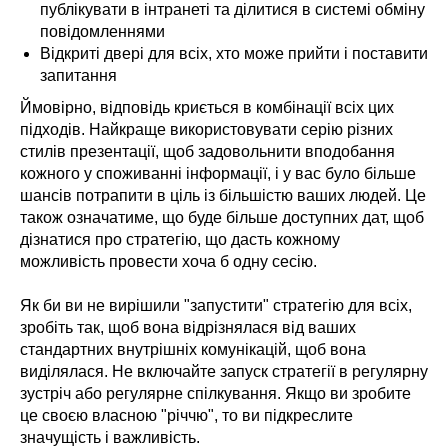
публікувати в інтранеті та ділитися в системі обміну
повідомленнями
Відкриті двері для всіх, хто може прийти і поставити
запитання
Ймовірно, відповідь криється в комбінації всіх цих
підходів. Найкраще використовувати серію різних
стилів презентації, щоб задовольнити вподобання
кожного у споживанні інформації, і у вас було більше
шансів потрапити в ціль із більшістю ваших людей. Це
також означатиме, що буде більше доступних дат, щоб
дізнатися про стратегію, що дасть кожному
можливість провести хоча б одну сесію.
Як би ви не вирішили "запустити" стратегію для всіх,
зробіть так, щоб вона відрізнялася від ваших
стандартних внутрішніх комунікацій, щоб вона
виділялася. Не включайте запуск стратегії в регулярну
зустріч або регулярне спілкування. Якщо ви зробите
це своєю власною "річчю", то ви підкреслите
значущість і важливість.