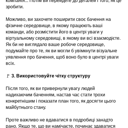
компанія... Потім ви перейдете до деталей і того, як це
зробити.
Можливо, ви захочете поширити своє бачення на
фізичне середовище, в якому працюють ваші
команди, або розмістити його в центрі уваги у
віртуальному середовищі, в якому ви всі взаємодієте.
Як би не виглядало ваше робоче середовище,
подумайте про те, як ви могли б увімкнути візуальне
уявлення про бачення, щоб воно було в центрі уваги
всіх.
🚩
3. Використовуйте чітку структуру
Після того, як ви привернули увагу людей
надихаючим баченням, настав час стати трохи
конкретнішим і показати план того, як досягти цього
майбутнього стану.
Проте важливо не вдаватися в подробиці занадто
рано. Якщо те, що ви намічаєте, починає здаватися