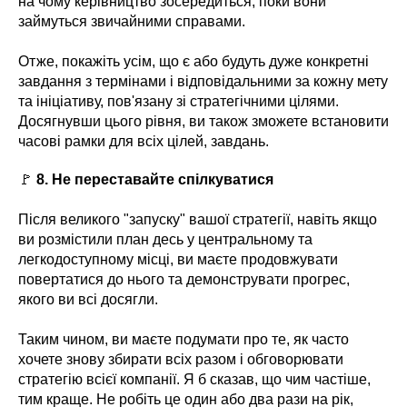
на чому керівництво зосередиться, поки вони
займуться звичайними справами.
Отже, покажіть усім, що є або будуть дуже конкретні
завдання з термінами і відповідальними за кожну мету
та ініціативу, пов'язану зі стратегічними цілями.
Досягнувши цього рівня, ви також зможете встановити
часові рамки для всіх цілей, завдань.
🚩
8. Не переставайте спілкуватися
Після великого "запуску" вашої стратегії, навіть якщо
ви розмістили план десь у центральному та
легкодоступному місці, ви маєте продовжувати
повертатися до нього та демонструвати прогрес,
якого ви всі досягли.
Таким чином, ви маєте подумати про те, як часто
хочете знову збирати всіх разом і обговорювати
стратегію всієї компанії. Я б сказав, що чим частіше,
тим краще. Не робіть це один або два рази на рік,