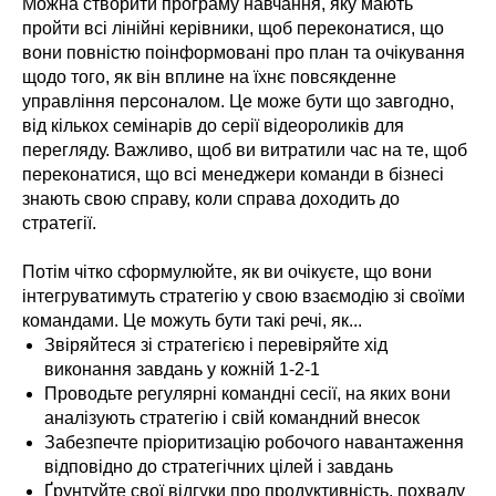
Можна створити програму навчання, яку мають
пройти всі лінійні керівники, щоб переконатися, що
вони повністю поінформовані про план та очікування
щодо того, як він вплине на їхнє повсякденне
управління персоналом. Це може бути що завгодно,
від кількох семінарів до серії відеороликів для
перегляду. Важливо, щоб ви витратили час на те, щоб
переконатися, що всі менеджери команди в бізнесі
знають свою справу, коли справа доходить до
стратегії.
Потім чітко сформулюйте, як ви очікуєте, що вони
інтегруватимуть стратегію у свою взаємодію зі своїми
командами. Це можуть бути такі речі, як...
Звіряйтеся зі стратегією і перевіряйте хід
виконання завдань у кожній 1-2-1
Проводьте регулярні командні сесії, на яких вони
аналізують стратегію і свій командний внесок
Забезпечте пріоритизацію робочого навантаження
відповідно до стратегічних цілей і завдань
Ґрунтуйте свої відгуки про продуктивність, похвалу