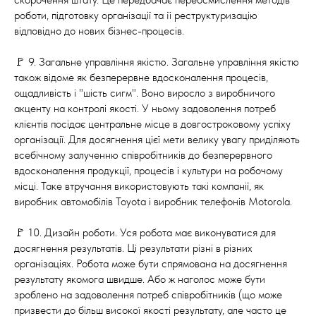
роботи, підготовку організації та її реструктуризацію
відповідно до нових бізнес-процесів.
🚩 9. Загальне управління якістю. Загальне управління якістю
також відоме як безперервне вдосконалення процесів,
ощадливість і "шість сигм". Воно виросло з виробничого
акценту на контролі якості. У ньому задоволення потреб
клієнтів посідає центральне місце в довгостроковому успіху
організації. Для досягнення цієї мети велику увагу приділяють
всебічному залученню співробітників до безперервного
вдосконалення продукції, процесів і культури на робочому
місці. Таке втручання використовують такі компанії, як
виробник автомобілів Toyota і виробник телефонів Motorola.
🚩 10. Дизайн роботи. Уся робота має виконуватися для
досягнення результатів. Ці результати різні в різних
організаціях. Робота може бути спрямована на досягнення
результату якомога швидше. Або ж наголос може бути
зроблено на задоволення потреб співробітників (що може
призвести до більш високої якості результату, але часто це