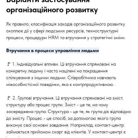
організаційного розвитку
Як правило, класифікація заходів організаційного розвитку
охоплює дії у сфері людських ресурсів, техноструктурні
процеси, процедури HRM та втручання у стратегічні зміни.
Втручання в процеси управління людьми
🚩 1. Індивідуальні впливи. Ці втручання спрямовані на
конкретну людину і часто націлені на покращення
спілкування з іншими людьми. Співробітника навчають
міжособистісної поведінки, яка є контрпродуктивною.
🚩 2. Групові втручання. Ці втручання спрямовані на зміст,
структуру або процес групи. Зміст - це те, на чому
зосереджена група. Структура - це те, як група діє відповідно
до змісту. Процес - це спосіб, за допомогою якого група
виконує свої основні завдання. Наприклад, контакт-центр
займається прийомом скарг від клієнтів. У контакт-центрі є