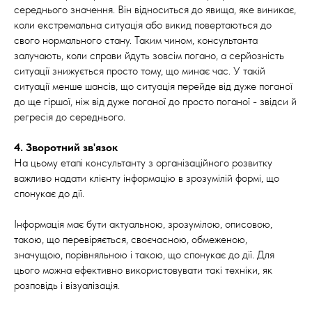
середнього значення. Він відноситься до явища, яке виникає,
коли екстремальна ситуація або викид повертаються до
свого нормального стану. Таким чином, консультанта
залучають, коли справи йдуть зовсім погано, а серйозність
ситуації знижується просто тому, що минає час. У такій
ситуації менше шансів, що ситуація перейде від дуже поганої
до ще гіршої, ніж від дуже поганої до просто поганої - звідси й
регресія до середнього.
4. Зворотний зв'язок
На цьому етапі консультанту з організаційного розвитку
важливо надати клієнту інформацію в зрозумілій формі, що
спонукає до дії.
Інформація має бути актуальною, зрозумілою, описовою,
такою, що перевіряється, своєчасною, обмеженою,
значущою, порівняльною і такою, що спонукає до дії. Для
цього можна ефективно використовувати такі техніки, як
розповідь і візуалізація.