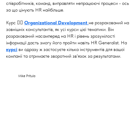
співробітників, команд, виправляти непрацюючі процеси - ось
за що цінують HR найбільше.
Курс 👉🏻
Organizational Development
не розрахований на
зовнішніх консультантів, як усі курси цієї тематики. Він
розрахований насамперед на HR і рівень зрозумілості
інформації дасть змогу його пройти навіть HR Generalist. На
курсі
ви одразу ж застосуєте кілька інструментів для вашої
компанії та отримаєте зворотний зв'язок за результатами.
Mike Pritula