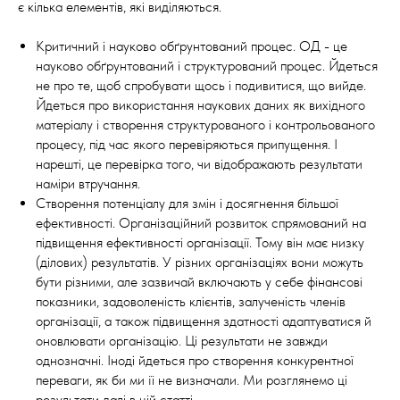
є кілька елементів, які виділяються.
Критичний і науково обґрунтований процес. ОД - це
науково обґрунтований і структурований процес. Йдеться
не про те, щоб спробувати щось і подивитися, що вийде.
Йдеться про використання наукових даних як вихідного
матеріалу і створення структурованого і контрольованого
процесу, під час якого перевіряються припущення. І
нарешті, це перевірка того, чи відображають результати
наміри втручання.
Створення потенціалу для змін і досягнення більшої
ефективності. Організаційний розвиток спрямований на
підвищення ефективності організації. Тому він має низку
(ділових) результатів. У різних організаціях вони можуть
бути різними, але зазвичай включають у себе фінансові
показники, задоволеність клієнтів, залученість членів
організації, а також підвищення здатності адаптуватися й
оновлювати організацію. Ці результати не завжди
однозначні. Іноді йдеться про створення конкурентної
переваги, як би ми її не визначали. Ми розглянемо ці
результати далі в цій статті.