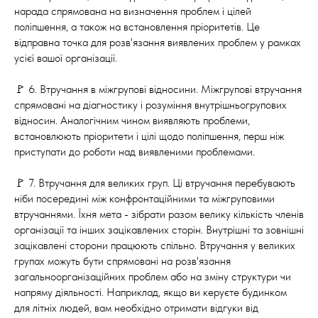
нарада спрямована на визначення проблем і цілей
поліпшення, а також на встановлення пріоритетів. Це
відправна точка для розв'язання виявлених проблем у рамках
усієї вашої організації.
🚩 6. Втручання в міжгрупові відносини. Міжгрупові втручання
спрямовані на діагностику і розуміння внутрішньогрупових
відносин. Аналогічним чином виявляють проблеми,
встановлюють пріоритети і цілі щодо поліпшення, перш ніж
приступати до роботи над виявленими проблемами.
🚩 7. Втручання для великих груп. Ці втручання перебувають
ніби посередині між конфронтаційними та міжгруповими
втручаннями. Їхня мета - зібрати разом велику кількість членів
організації та інших зацікавлених сторін. Внутрішні та зовнішні
зацікавлені сторони працюють спільно. Втручання у великих
групах можуть бути спрямовані на розв'язання
загальноорганізаційних проблем або на зміну структури чи
напряму діяльності. Наприклад, якщо ви керуєте будинком
для літніх людей, вам необхідно отримати відгуки від