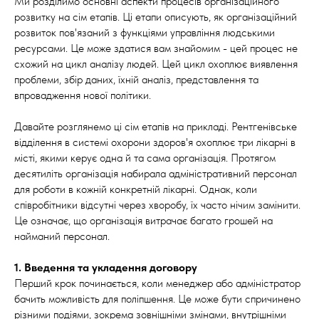
Ми розділимо основні аспекти процесів організаційного
розвитку на сім етапів. Ці етапи описують, як організаційний
розвиток пов'язаний з функціями управління людськими
ресурсами. Це може здатися вам знайомим - цей процес не
схожий на цикл аналізу людей. Цей цикл охоплює виявлення
проблеми, збір даних, їхній аналіз, представлення та
впровадження нової політики.
Давайте розглянемо ці сім етапів на прикладі. Рентгенівське
відділення в системі охорони здоров'я охоплює три лікарні в
місті, якими керує одна й та сама організація. Протягом
десятиліть організація набирала адміністративний персонал
для роботи в кожній конкретній лікарні. Однак, коли
співробітники відсутні через хворобу, їх часто нічим замінити.
Це означає, що організація витрачає багато грошей на
найманий персонал.
1. Введення та укладення договору
Перший крок починається, коли менеджер або адміністратор
бачить можливість для поліпшення. Це може бути спричинено
різними подіями, зокрема зовнішніми змінами, внутрішніми