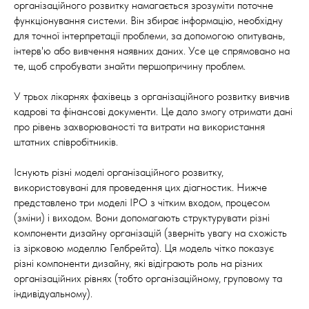
організаційного розвитку намагається зрозуміти поточне
функціонування системи. Він збирає інформацію, необхідну
для точної інтерпретації проблеми, за допомогою опитувань,
інтерв'ю або вивчення наявних даних. Усе це спрямовано на
те, щоб спробувати знайти першопричину проблем.
У трьох лікарнях фахівець з організаційного розвитку вивчив
кадрові та фінансові документи. Це дало змогу отримати дані
про рівень захворюваності та витрати на використання
штатних співробітників.
Існують різні моделі організаційного розвитку,
використовувані для проведення цих діагностик. Нижче
представлено три моделі IPO з чітким входом, процесом
(зміни) і виходом. Вони допомагають структурувати різні
компоненти дизайну організацій (зверніть увагу на схожість
із зірковою моделлю Гелбрейта). Ця модель чітко показує
різні компоненти дизайну, які відіграють роль на різних
організаційних рівнях (тобто організаційному, груповому та
індивідуальному).