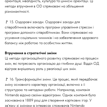
орієнтація, інвалідність, культура та ціннісні орієнтації. Ці
методи втручання в OD спрямовані на збільшення
різноманітності.
🚩 15. Оздоровчі заходи. Оздоровчі заходи для
співробітників включають програми управління стресом і
програми допомоги співробітникам. Вони спрямовані на
усунення соціальних чинників і на забезпечення здорового
балансу між роботою та особистим життям.
Втручання в стратегічні зміни
Ці методи організаційного розвитку спрямовані на процеси
змін, які потрясають організацію до глибини душі. Відділ ОД
відіграє вирішальну роль у реалізації цих змін.
🚩 16. Трансформаційні зміни. Це процес, який передбачає
зміну основного характеру організації, включно з її
структурою та методами роботи. Наприклад, компанія
Nintendo відома своїми відеоіграми. Однак компанія була
заснована в 1889 році для створення карткових ігор. У
зв'язку зі змінами в інтересах споживачів Nintendo