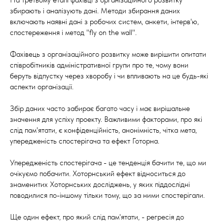
збирають і аналізують дані. Методи збирання даних
включають наявні дані з робочих систем, анкети, інтерв'ю,
спостереження і метод "fly on the wall".
Фахівець з організаційного розвитку може вирішити опитати
співробітників адміністративної групи про те, чому вони
беруть відпустку через хворобу і чи впливають на це будь-які
аспекти організації.
Збір даних часто забирає багато часу і має вирішальне
значення для успіху проекту. Важливими факторами, про які
слід пам'ятати, є конфіденційність, анонімність, чітка мета,
упередженість спостерігача та ефект Готорна.
Упередженість спостерігача - це тенденція бачити те, що ми
очікуємо побачити. Хоторнський ефект відноситься до
знаменитих Хоторнських досліджень, у яких піддослідні
поводилися по-іншому тільки тому, що за ними спостерігали.
Ще один ефект, про який слід пам'ятати, - регресія до