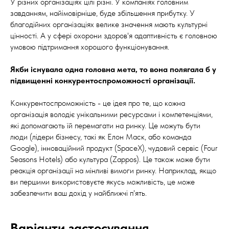
У різних організаціях цілі різні. У компаніях головним
завданням, найімовірніше, буде збільшення прибутку. У
благодійних організаціях велике значення мають культурні
цінності. А у сфері охорони здоров'я адаптивність є головною
умовою підтримання хорошого функціонування.
Якби існувала одна головна мета, то вона полягала б у
підвищенні конкурентоспроможності організації.
Конкурентоспроможність - це ідея про те, що кожна
організація володіє унікальними ресурсами і компетенціями,
які допомагають їй перемагати на ринку. Це можуть бути
люди (лідери бізнесу, такі як Елон Маск, або команда
Google), інноваційний продукт (SpaceX), чудовий сервіс (Four
Seasons Hotels) або культура (Zappos). Це також може бути
реакція організації на мінливі вимоги ринку. Наприклад, якщо
ви першими використовуєте якусь можливість, це може
забезпечити ваш дохід у найближчі п'ять.
Варіанти застосування