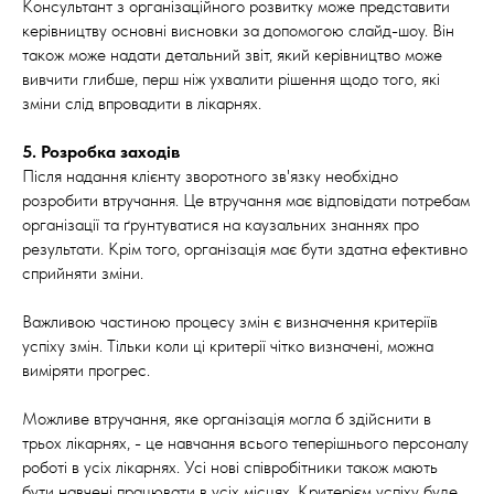
Консультант з організаційного розвитку може представити
керівництву основні висновки за допомогою слайд-шоу. Він
також може надати детальний звіт, який керівництво може
вивчити глибше, перш ніж ухвалити рішення щодо того, які
зміни слід впровадити в лікарнях.
5. Розробка заходів
Після надання клієнту зворотного зв'язку необхідно
розробити втручання. Це втручання має відповідати потребам
організації та ґрунтуватися на каузальних знаннях про
результати. Крім того, організація має бути здатна ефективно
сприйняти зміни.
Важливою частиною процесу змін є визначення критеріїв
успіху змін. Тільки коли ці критерії чітко визначені, можна
виміряти прогрес.
Можливе втручання, яке організація могла б здійснити в
трьох лікарнях, - це навчання всього теперішнього персоналу
роботі в усіх лікарнях. Усі нові співробітники також мають
бути навчені працювати в усіх місцях. Критерієм успіху буде