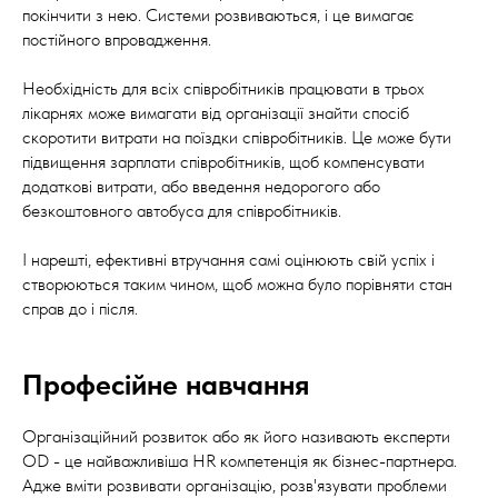
покінчити з нею. Системи розвиваються, і це вимагає
постійного впровадження.
Необхідність для всіх співробітників працювати в трьох
лікарнях може вимагати від організації знайти спосіб
скоротити витрати на поїздки співробітників. Це може бути
підвищення зарплати співробітників, щоб компенсувати
додаткові витрати, або введення недорогого або
безкоштовного автобуса для співробітників.
І нарешті, ефективні втручання самі оцінюють свій успіх і
створюються таким чином, щоб можна було порівняти стан
справ до і після.
Професійне навчання
Організаційний розвиток або як його називають експерти
OD - це найважливіша HR компетенція як бізнес-партнера.
Адже вміти розвивати організацію, розв'язувати проблеми