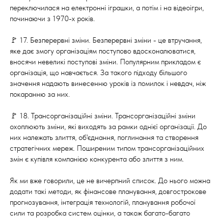
переключилася на електронні іграшки, а потім і на відеоігри,
починаючи з 1970-х років.
🚩 17. Безперервні зміни. Безперервні зміни - це втручання,
яке дає змогу організаціям поступово вдосконалюватися,
вносячи невеликі поступові зміни. Популярним прикладом є
організація, що навчається. За такого підходу більшого
значення надають винесенню уроків із помилок і невдач, ніж
покаранню за них.
🚩 18. Трансорганізаційні зміни. Трансорганізаційні зміни
охоплюють зміни, які виходять за рамки однієї організації. До
них належать злиття, об'єднання, поглинання та створення
стратегічних мереж. Поширеним типом трансорганізаційних
змін є купівля компанією конкурента або злиття з ним.
Як ми вже говорили, це не вичерпний список. До нього можна
додати такі методи, як фінансове планування, довгострокове
прогнозування, інтеграція технологій, планування робочої
сили та розробка систем оцінки, а також багато-багато