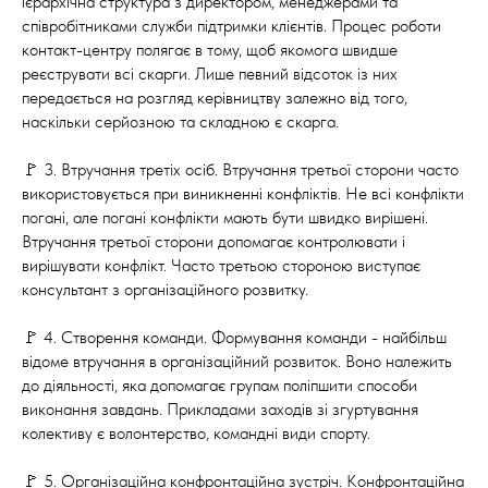
ієрархічна структура з директором, менеджерами та
співробітниками служби підтримки клієнтів. Процес роботи
контакт-центру полягає в тому, щоб якомога швидше
реєструвати всі скарги. Лише певний відсоток із них
передається на розгляд керівництву залежно від того,
наскільки серйозною та складною є скарга.
🚩 3. Втручання третіх осіб. Втручання третьої сторони часто
використовується при виникненні конфліктів. Не всі конфлікти
погані, але погані конфлікти мають бути швидко вирішені.
Втручання третьої сторони допомагає контролювати і
вирішувати конфлікт. Часто третьою стороною виступає
консультант з організаційного розвитку.
🚩 4. Створення команди. Формування команди - найбільш
відоме втручання в організаційний розвиток. Воно належить
до діяльності, яка допомагає групам поліпшити способи
виконання завдань. Прикладами заходів зі згуртування
колективу є волонтерство, командні види спорту.
🚩 5. Організаційна конфронтаційна зустріч. Конфронтаційна