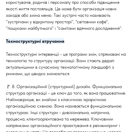
користувачів, родичів і персоналу про способи підвищення
якості життя постояльців. Це може бути організація нових
заходів або зміна меню. Такі зустрічі часто називають
"зустрічами у відкритому просторі", "світовими кафе",
"пошуками майбутнього" і "самітами вдячного дослідження".
Техноструктурні втручання
Техноструктурні інтервенції - це програми змін, спрямовані на
технологію та структуру організації. Вони стають дедалі
актуальнішими в сучасному технологічному ландшафті з
ринками, що швидко змінюються.
🚩 8. Організаційний (структурний) дизайн. Функціональна
структура організації - це ключ до того, як вона працюватиме.
Найімовірніше, ви знайомі з класичною ієрархічною
організаційною схемою. Вона називається функціональною
структурою. Інші структури - дивізіональна, матрична,
процесна, клієнтоорієнтована та мережева. Ключовими
напрямками організаційного проєктування є реінжиніринг і
скорочення штату. Це передбачає переосмислення методів