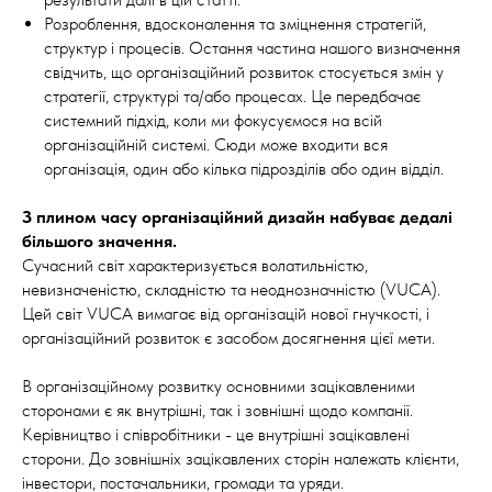
Розроблення, вдосконалення та зміцнення стратегій,
структур і процесів. Остання частина нашого визначення
свідчить, що організаційний розвиток стосується змін у
стратегії, структурі та/або процесах. Це передбачає
системний підхід, коли ми фокусуємося на всій
організаційній системі. Сюди може входити вся
організація, один або кілька підрозділів або один відділ.
З плином часу організаційний дизайн набуває дедалі
більшого значення.
Сучасний світ характеризується волатильністю,
невизначеністю, складністю та неоднозначністю (VUCA).
Цей світ VUCA вимагає від організацій нової гнучкості, і
організаційний розвиток є засобом досягнення цієї мети.
В організаційному розвитку основними зацікавленими
сторонами є як внутрішні, так і зовнішні щодо компанії.
Керівництво і співробітники - це внутрішні зацікавлені
сторони. До зовнішніх зацікавлених сторін належать клієнти,
інвестори, постачальники, громади та уряди.