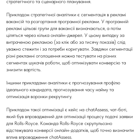
стратегічного та сценарного планування.
Прикладом стратегічної аналітики є сегментація в рекламі
вакансій та розгортання програмної реклами. У програмній
рекламі цільові групи для вакансії визначаються, а потім
ціляться через кілька онлайн-джерел. У цьому випадку за
витраченою рекламою (за клік або за тисячу показів) слід
уважно стежити і за потреби коригувати. Завдяки сегментації
різні рекламні оголошення можна тестувати на різних
сегментах шукачів роботи, щоб оптимізувати конверсію та
знизити вартість.
Іншими прикладами аналітики є прогнозування профілю
ідеального кандидата, прогнозування часу найму та
оптимізація воронки рекрутингу.
Прикладом такої оптимізації є кейс на chatAssess, чат-боті,
який був впроваджений для оптимізації процесу подачі заявки
для Rolls-Royce. Команда Rolls-Royce скрупульозно
відстежувала конверсії онлайн-додатків, щоб точно визначити
вплив впровадження chatAssess.