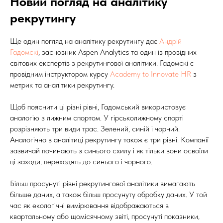
Новий погляд на аналітику
рекрутингу
Ще один погляд на аналітику рекрутингу дає
Андрій
Гадомскі
, засновник Aspen Analytics та один із провідних
світових експертів з рекрутингової аналітики. Гадомскі є
провідним інструктором курсу
Academy to Innovate HR
з
метрик та аналітики рекрутингу.
Щоб пояснити ці різні рівні, Гадомський використовує
аналогію з лижним спортом. У гірськолижному спорті
розрізняють три види трас. Зелений, синій і чорний.
Аналогічно в аналітиці рекрутингу також є три рівні. Компанії
зазвичай починають з синього схилу і як тільки вони освоїли
ці заходи, переходять до синього і чорного.
Більш просунуті рівні рекрутингової аналітики вимагають
більше даних, а також більш просунуту обробку даних. У той
час як екологічні вимірювання відображаються в
квартальному або щомісячному звіті, просунуті показники,