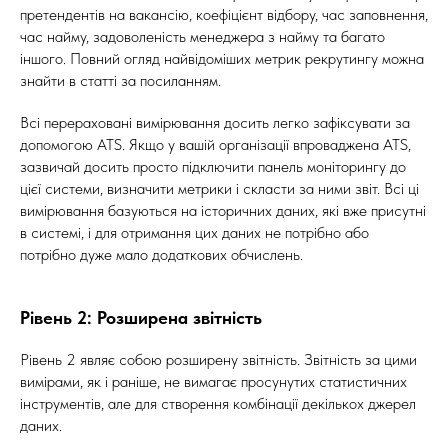
претендентів на вакансію, коефіцієнт відбору, час заповнення,
час найму, задоволеність менеджера з найму та багато
іншого. Повний огляд найвідоміших метрик рекрутингу можна
знайти в статті за посиланням.
Всі перераховані вимірювання досить легко зафіксувати за
допомогою ATS. Якщо у вашій організації впроваджена ATS,
зазвичай досить просто підключити панель моніторингу до
цієї системи, визначити метрики і скласти за ними звіт. Всі ці
вимірювання базуються на історичних даних, які вже присутні
в системі, і для отримання цих даних не потрібно або
потрібно дуже мало додаткових обчислень.
Рівень 2: Розширена звітність
Рівень 2 являє собою розширену звітність. Звітність за цими
вимірами, як і раніше, не вимагає просунутих статистичних
інструментів, але для створення комбінації декількох джерел
даних.