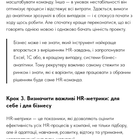
масштабувати команду. Інша — в умовах нестабільності він
оптимізує процеси і відстежує всі витрати. Здається, вимоги
до аналітики зрозумілі в обох випадках — і є спокуса почати з
ходу щось робити. Але спочатку краще переконатися, що всі
говорять однією мовою і однаково бачать цінність проекту.
Бізнес може і не знати, який інструмент найкраще
впорається з вирішенням HR-завдань, і запропонувати
Excel, 1C або, в кращому випадку, системи бізнес-
аналітики. Тому рекрутеру важливо самому стежити за
ринком і знати, які є варіанти, адже працювати з обраним
рішенням буде саме HR-команда.
Крок 3. Визначити важливі HR-метрики: для
себе і для бізнесу
HR-метрики — це показники, які дозволяють оцінити
ефективність усіх HR-процесів у компанії, не тільки підбору,
але й адаптації, навчання, розвитку, відтоку та утримання,
корпоративної культури, мотивації.