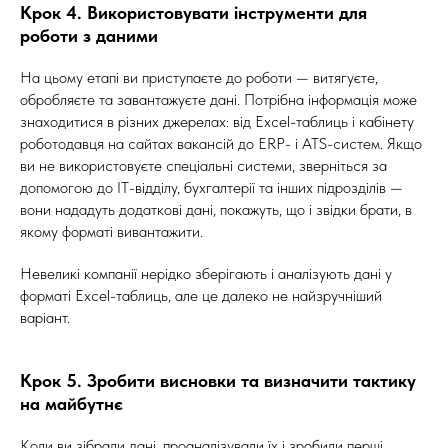
Крок 4. Використовувати інструменти для
роботи з даними
На цьому етапі ви приступаєте до роботи — витягуєте,
обробляєте та завантажуєте дані. Потрібна інформація може
знаходитися в різних джерелах: від Excel-таблиць і кабінету
роботодавця на сайтах вакансій до ERP- і ATS-систем. Якщо
ви не використовуєте спеціальні системи, зверніться за
допомогою до ІТ-відділу, бухгалтерії та інших підрозділів —
вони нададуть додаткові дані, покажуть, що і звідки брати, в
якому форматі вивантажити.
Невеликі компанії нерідко зберігають і аналізують дані у
форматі Excel-таблиць, але це далеко не найзручніший
варіант.
Крок 5. Зробити висновки та визначити тактику
на майбутнє
Коли ви зібрали дані, проаналізували їх і зробили перші