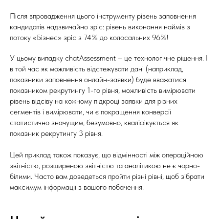
Після впровадження цього інструменту рівень заповнення
кандидатів надзвичайно зріс: рівень виконання наймів з
потоку «Бізнес» зріс з 74% до колосальних 96%!
У цьому випадку chatAssessment – це технологічне рішення. І
в той час як можливість відстежувати дані (наприклад,
показники заповнення онлайн-заявки) буде вважатися
показником рекрутингу 1-го рівня, можливість вимірювати
рівень відсіву на кожному підкроці заявки для різних
сегментів і вимірювати, чи є покращення конверсії
статистично значущим, безумовно, кваліфікується як
показник рекрутингу 3 рівня.
Цей приклад також показує, що відмінності між операційною
звітністю, розширеною звітністю та аналітикою не є чорно-
білими. Часто вам доведеться пройти різні рівні, щоб зібрати
максимум інформації з вашого побачення.