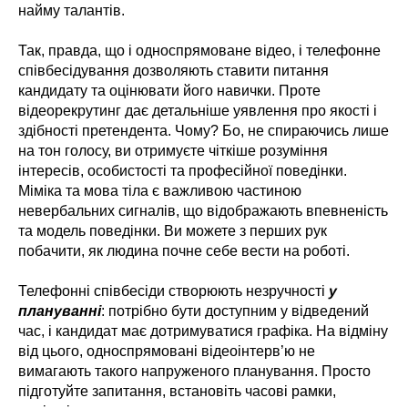
найму талантів.
Так, правда, що і односпрямоване відео, і телефонне
співбесідування дозволяють ставити питання
кандидату та оцінювати його навички. Проте
відеорекрутинг дає детальніше уявлення про якості і
здібності претендента. Чому? Бо, не спираючись лише
на тон голосу, ви отримуєте чіткіше розуміння
інтересів, особистості та професійної поведінки.
Міміка та мова тіла є важливою частиною
невербальних сигналів, що відображають впевненість
та модель поведінки. Ви можете з перших рук
побачити, як людина почне себе вести на роботі.
Телефонні співбесіди створюють незручності
у
плануванні
: потрібно бути доступним у відведений
час, і кандидат має дотримуватися графіка. На відміну
від цього, односпрямовані відеоінтерв’ю не
вимагають такого напруженого планування. Просто
підготуйте запитання, встановіть часові рамки,