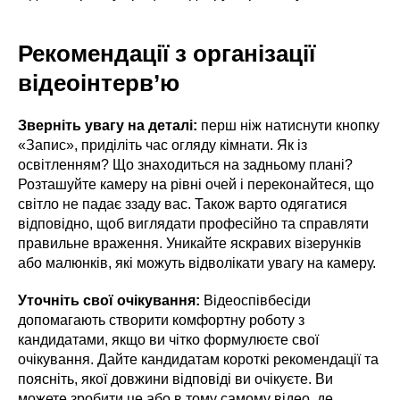
Рекомендації з організації
відеоінтерв’ю
Зверніть увагу на деталі:
перш ніж натиснути кнопку
«Запис», приділіть час огляду кімнати. Як із
освітленням? Що знаходиться на задньому плані?
Розташуйте камеру на рівні очей і переконайтеся, що
світло не падає ззаду вас. Також варто одягатися
відповідно, щоб виглядати професійно та справляти
правильне враження. Уникайте яскравих візерунків
або малюнків, які можуть відволікати увагу на камеру.
Уточніть свої очікування:
Відеоспівбесіди
допомагають створити комфортну роботу з
кандидатами, якщо ви чітко формулюєте свої
очікування. Дайте кандидатам короткі рекомендації та
поясніть, якої довжини відповіді ви очікуєте. Ви
можете зробити це або в тому самому відео, де