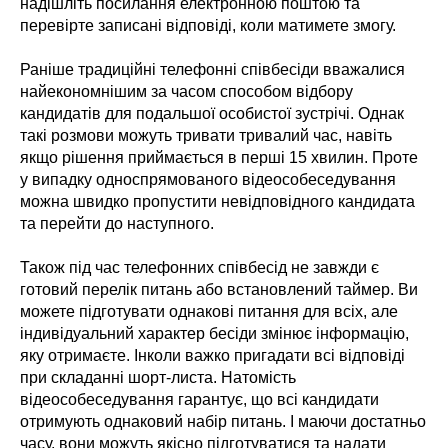
надішліть посилання електронною поштою та
перевірте записані відповіді, коли матимете змогу.
Раніше традиційні телефонні співбесіди вважалися
найекономнішим за часом способом відбору
кандидатів для подальшої особистої зустрічі. Однак
такі розмови можуть тривати тривалий час, навіть
якщо рішення приймається в перші 15 хвилин. Проте
у випадку односпрямованого відеособеседування
можна швидко пропустити невідповідного кандидата
та перейти до наступного.
Також під час телефонних співбесід не завжди є
готовий перелік питань або встановлений таймер. Ви
можете підготувати однакові питання для всіх, але
індивідуальний характер бесіди змінює інформацію,
яку отримаєте. Інколи важко пригадати всі відповіді
при складанні шорт-листа. Натомість
відеособеседування гарантує, що всі кандидати
отримують однаковий набір питань. І маючи достатньо
часу, вони можуть якісно підготуватися та надати