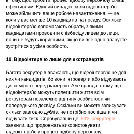
в тому, щоб зробити процес підбору персоналу більш
ефективним. Єдиний випадок, коли відеоінтерв'ю
може збільшити ваше робоче навантаження, — це
коли у вас менше 10 кандидатів на посаду. Оскільки
відеоінтерв'ю допомагають обрати, з якими
кандидатами проводити співбесіду лицем до лиця,
вони не будуть корисними, якщо ви все одно плануєте
зустрітися з усіма особисто.
10. Відеоінтерв'ю лише для екстравертів
Багато рекрутерів вважають, що відеоінтерв'ю не для
них чи кандидатів, бо вони інтроверти або відчувають
дискомфорт перед камерою. Але правда в тому, що
відеоінтерв'ю можуть полегшити життя всім
рекрутерам незалежно від типу особистості чи
попереднього досвіду. Оскільки ви можете записувати
скільки завгодно дублів, не потрібно поспішати чи
відчувати тиск. Спробувавши це,
94% рекрутерів
заявили, що продовжать використовувати
відеоінтерв'ю у процесі підбору персоналу.