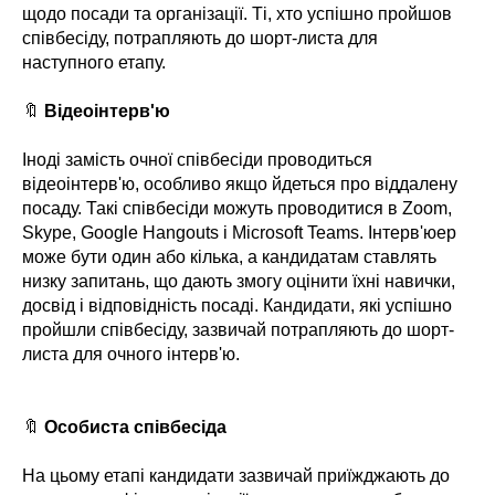
щодо посади та організації. Ті, хто успішно пройшов
співбесіду, потрапляють до шорт-листа для
наступного етапу.
🔖
Відеоінтерв'ю
Іноді замість очної співбесіди проводиться
відеоінтерв'ю, особливо якщо йдеться про віддалену
посаду. Такі співбесіди можуть проводитися в Zoom,
Skype, Google Hangouts і Microsoft Teams. Інтерв'юер
може бути один або кілька, а кандидатам ставлять
низку запитань, що дають змогу оцінити їхні навички,
досвід і відповідність посаді. Кандидати, які успішно
пройшли співбесіду, зазвичай потрапляють до шорт-
листа для очного інтерв'ю.
🔖
Особиста співбесіда
На цьому етапі кандидати зазвичай приїжджають до