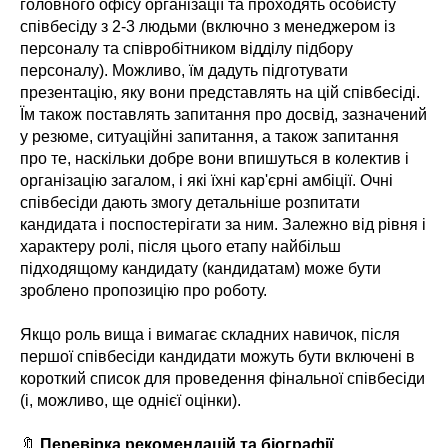
головного офісу організації та проходять особисту
співбесіду з 2-3 людьми (включно з менеджером із
персоналу та співробітником відділу підбору
персоналу). Можливо, їм дадуть підготувати
презентацію, яку вони представлять на цій співбесіді.
Їм також поставлять запитання про досвід, зазначений
у резюме, ситуаційні запитання, а також запитання
про те, наскільки добре вони впишуться в колектив і
організацію загалом, і які їхні кар'єрні амбіції. Очні
співбесіди дають змогу детальніше розпитати
кандидата і поспостерігати за ним. Залежно від рівня і
характеру ролі, після цього етапу найбільш
підходящому кандидату (кандидатам) може бути
зроблено пропозицію про роботу.
Якщо роль вища і вимагає складних навичок, після
першої співбесіди кандидати можуть бути включені в
короткий список для проведення фінальної співбесіди
(і, можливо, ще однієї оцінки).
🔖
Перевірка рекомендацій та біографії