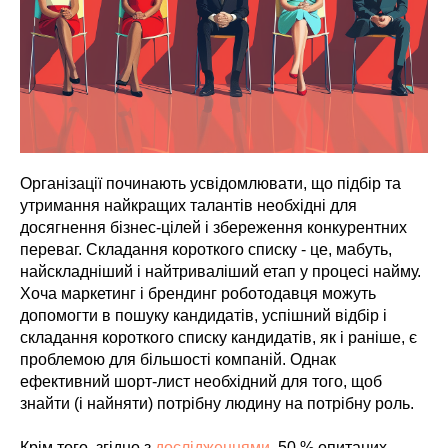
Організації починають усвідомлювати, що підбір та
утримання найкращих талантів необхідні для
досягнення бізнес-цілей і збереження конкурентних
переваг. Складання короткого списку - це, мабуть,
найскладніший і найтриваліший етап у процесі найму.
Хоча маркетинг і брендинг роботодавця можуть
допомогти в пошуку кандидатів, успішний відбір і
складання короткого списку кандидатів, як і раніше, є
проблемою для більшості компаній. Однак
ефективний шорт-лист необхідний для того, щоб
знайти (і найняти) потрібну людину на потрібну роль.
Крім того, згідно з
дослідженнями
, 50 % опитаних