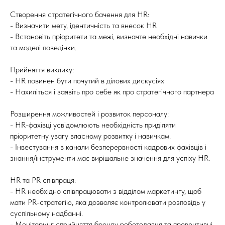
Створення стратегічного бачення для HR:
- Визначити мету, ідентичність та внесок HR
- Встановіть пріоритети та межі, визначте необхідні навички
та моделі поведінки.
Прийняття виклику:
- HR повинен бути почутий в ділових дискусіях
- Нахиліться і заявіть про себе як про стратегічного партнера
Розширення можливостей і розвиток персоналу:
- HR-фахівці усвідомлюють необхідність приділяти
пріоритетну увагу власному розвитку і навичкам.
- Інвестування в канали безперервності кадрових фахівців і
знання/інструменти має вирішальне значення для успіху HR.
HR та PR співпраця:
- HR необхідно співпрацювати з відділом маркетингу, щоб
мати PR-стратегію, яка дозволяє контролювати розповідь у
суспільному надбанні.
- Моніторинг сприйняття бренду роботодавця та превентивні