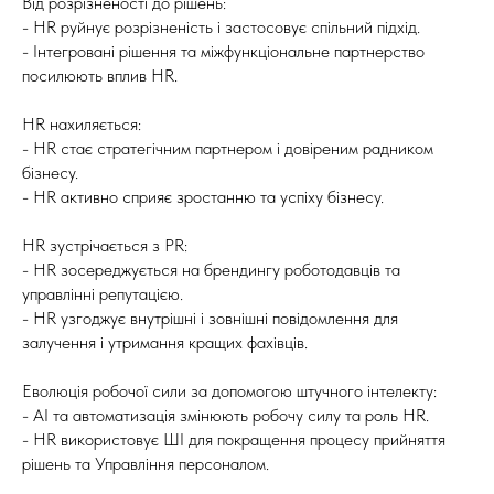
Від розрізненості до рішень:
- HR руйнує розрізненість і застосовує спільний підхід.
- Інтегровані рішення та міжфункціональне партнерство
посилюють вплив HR.
HR нахиляється:
- HR стає стратегічним партнером і довіреним радником
бізнесу.
- HR активно сприяє зростанню та успіху бізнесу.
HR зустрічається з PR:
- HR зосереджується на брендингу роботодавців та
управлінні репутацією.
- HR узгоджує внутрішні і зовнішні повідомлення для
залучення і утримання кращих фахівців.
Еволюція робочої сили за допомогою штучного інтелекту:
- AI та автоматизація змінюють робочу силу та роль HR.
- HR використовує ШІ для покращення процесу прийняття
рішень та Управління персоналом.