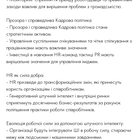
заходи важливі для вирішення проблем з громадськістю.
Прозора і справедлива Кадрова політика:
- Прозора і справедлива Кадрова політика стане
стратегічним активом.
- Управління суспільними очікуваннями та чітке спілкування з
працівниками мають важливе значення.
- Інвестиції в навчання HR-команд тактиці PR мають
вирішальне значення для управління іміджем.
HR як сила добра:
- HR призведе до трансформаційних змін, які принесуть
користь організаціям і співробітникам.
- Генеративний штучний інтелект і внутрішні ринки
сприятимуть досягненню бізнес-результатів за рахунок
поліпшення практики роботи співробітників.
Еволюція робочої сили за допомогою штучного інтелекту:
- Організації будуть інтегрувати ШІ в робочу силу, стираючи
межу між людськими і машинними завданнями.