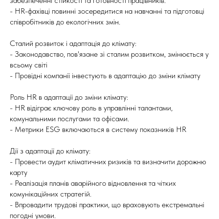
забезпеченні стійкості та готовності працівників.
- HR-фахівці повинні зосередитися на навчанні та підготовці
співробітників до екологічних змін.
Сталий розвиток і адаптація до клімату:
- Законодавство, пов'язане зі сталим розвитком, змінюється у
всьому світі
- Провідні компанії інвестують в адаптацію до зміни клімату
Роль HR в адаптації до зміни клімату:
- HR відіграє ключову роль в управлінні талантами,
комунальними послугами та офісами.
- Метрики ESG включаються в систему показників HR
Дії з адаптації до клімату:
- Провести аудит кліматичних ризиків та визначити дорожню
карту
- Реалізація планів аварійного відновлення та чітких
комунікаційних стратегій.
- Впровадити трудові практики, що враховують екстремальні
погодні умови.