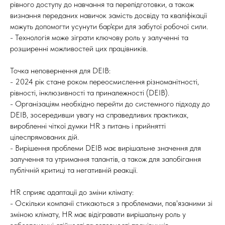
рівного доступу до навчання та перепідготовки, а також
визнання переданих навичок замість досвіду та кваліфікації
можуть допомогти усунути бар'єри для забутої робочої сили.
- Технологія може зіграти ключову роль у залученні та
розширенні можливостей цих працівників.
Точка неповернення для DEIB:
- 2024 рік стане роком переосмислення різноманітності,
рівності, інклюзивності та приналежності (DEIB).
- Організаціям необхідно перейти до системного підходу до
DEIB, зосередивши увагу на справедливих практиках,
виробленні чіткої думки HR з питань і прийнятті
цілеспрямованих дій.
- Вирішення проблеми DEIB має вирішальне значення для
залучення та утримання талантів, а також для запобігання
публічній критиці та негативній реакції.
HR сприяє адаптації до зміни клімату:
- Оскільки компанії стикаються з проблемами, пов'язаними зі
зміною клімату, HR має відігравати вирішальну роль у