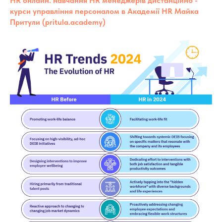
HR онлайн: навчання HR менеджерів дистанційно -
курси управління персоналом в Академії HR Майка
Притули (pritula.academy)