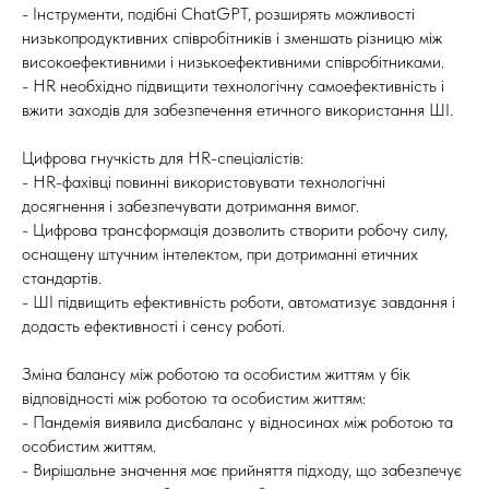
- Інструменти, подібні ChatGPT, розширять можливості
низькопродуктивних співробітників і зменшать різницю між
високоефективними і низькоефективними співробітниками.
- HR необхідно підвищити технологічну самоефективність і
вжити заходів для забезпечення етичного використання ШІ.
Цифрова гнучкість для HR-спеціалістів:
- HR-фахівці повинні використовувати технологічні
досягнення і забезпечувати дотримання вимог.
- Цифрова трансформація дозволить створити робочу силу,
оснащену штучним інтелектом, при дотриманні етичних
стандартів.
- ШІ підвищить ефективність роботи, автоматизує завдання і
додасть ефективності і сенсу роботі.
Зміна балансу між роботою та особистим життям у бік
відповідності між роботою та особистим життям:
- Пандемія виявила дисбаланс у відносинах між роботою та
особистим життям.
- Вирішальне значення має прийняття підходу, що забезпечує