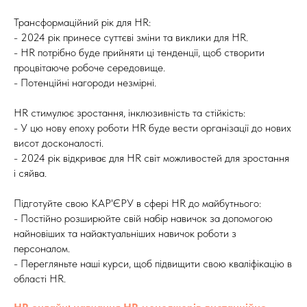
Трансформаційний рік для HR:
- 2024 рік принесе суттєві зміни та виклики для HR.
- HR потрібно буде прийняти ці тенденції, щоб створити
процвітаюче робоче середовище.
- Потенційні нагороди незмірні.
HR стимулює зростання, інклюзивність та стійкість:
- У цю нову епоху роботи HR буде вести організації до нових
висот досконалості.
- 2024 рік відкриває для HR світ можливостей для зростання
і сяйва.
Підготуйте свою КАР'ЄРУ в сфері HR до майбутнього:
- Постійно розширюйте свій набір навичок за допомогою
найновіших та найактуальніших навичок роботи з
персоналом.
- Перегляньте наші курси, щоб підвищити свою кваліфікацію в
області HR.