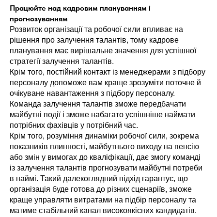
Працюйте над кадровим плануванням і
прогнозуванням
Розвиток організації та робочої сили впливає на
рішення про залучення талантів, тому кадрове
планування має вирішальне значення для успішної
стратегії залучення талантів.
Крім того, постійний контакт із менеджерами з підбору
персоналу допоможе вам краще зрозуміти поточне й
очікуване навантаження з підбору персоналу.
Команда залучення талантів зможе передбачати
майбутні події і зможе набагато успішніше наймати
потрібних фахівців у потрібний час.
Крім того, розуміння динаміки робочої сили, зокрема
показників плинності, майбутнього виходу на пенсію
або змін у вимогах до кваліфікації, дає змогу команді
із залучення талантів прогнозувати майбутні потреби
в наймі. Такий далекоглядний підхід гарантує, що
організація буде готова до різних сценаріїв, зможе
краще управляти витратами на підбір персоналу та
матиме стабільний канал високоякісних кандидатів.