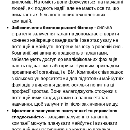
дипломів. Натомість вони фокусуються на навчанні
людей, які подають надії, але не мають освіти, що
вимагається більшості інших технологічних
компаній.
Забезпечення безперервності бізнесу
- сильна
стратегія залучення талантів допомагає створити
конвеєр найкращих кандидатів і звертає увагу на
потенційні майбутні потреби бізнесу в робочій силі.
Компанії, які активно працюють з талантами,
забезпечують доступ до кваліфікованих фахівців
навіть під час змін або кризи. Чудовим прикладом
проактивної організації є IBM. Компанія співпрацює
з кількома університетами для підготовки майбутніх
фахівців з вивчення даних, оскільки попит на ці
професії зростає. Вони налагоджують стосунки з
потенційними кандидатами на ранніх етапах
навчання, щоб залучити їх після закінчення вишу.
Ефективне планування наступності та управління
спадкоємністю
- завдяки залученню талантів
компанії можуть планувати майбутнє і визначати
потенційних наступників на критично важливі