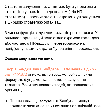
Стратегія залучення талантів має бути узгоджена зі
стратегією управління персоналом (або HR-
стратегією). Своєю чергою, ця стратегія узгоджується
з ширшою стратегією організації.
З часом функція залучення талантів розвивалася. У
більшості організацій вона стала окремою командою
або частиною HR-відділу і перетворилася на
невід'ємну частину стратегії управління персоналом.
Основи залучення талантів
Теорія Бенджаміна Шнайдера "Залучення - відбір -
відтік" (ASA)
описує, як три взаємопов'язані сили
формують фундаментальні стовпи залучення
талантів. Вони визначають людей, які працюють в
організації.
залучення
Перша сила - це
. Здобувачі можуть
подавати заявки до всіх можливих організацій, але,