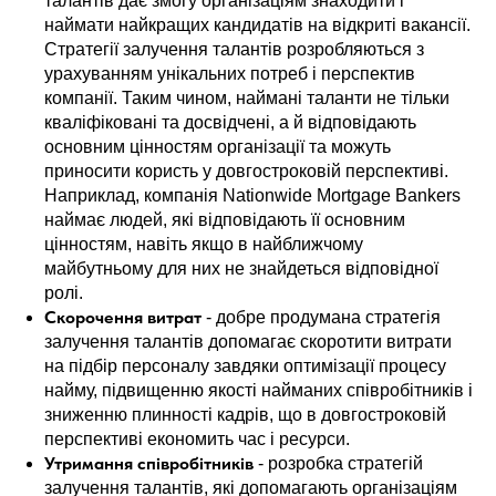
талантів дає змогу організаціям знаходити і
наймати найкращих кандидатів на відкриті вакансії.
Стратегії залучення талантів розробляються з
урахуванням унікальних потреб і перспектив
компанії. Таким чином, наймані таланти не тільки
кваліфіковані та досвідчені, а й відповідають
основним цінностям організації та можуть
приносити користь у довгостроковій перспективі.
Наприклад, компанія Nationwide Mortgage Bankers
наймає людей, які відповідають її основним
цінностям, навіть якщо в найближчому
майбутньому для них не знайдеться відповідної
ролі.
Скорочення витрат
- добре продумана стратегія
залучення талантів допомагає скоротити витрати
на підбір персоналу завдяки оптимізації процесу
найму, підвищенню якості найманих співробітників і
зниженню плинності кадрів, що в довгостроковій
перспективі економить час і ресурси.
Утримання співробітників
- розробка стратегій
залучення талантів, які допомагають організаціям