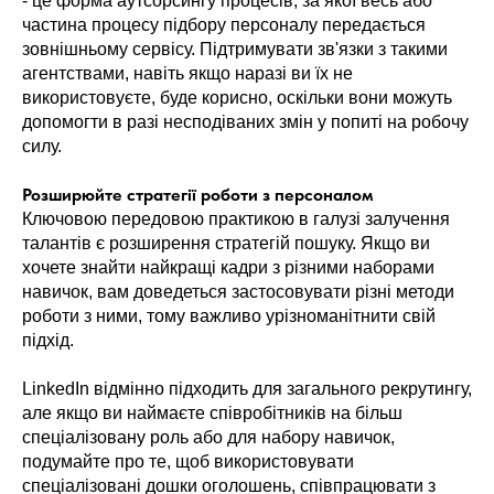
- це форма аутсорсингу процесів, за якої весь або
частина процесу підбору персоналу передається
зовнішньому сервісу. Підтримувати зв'язки з такими
агентствами, навіть якщо наразі ви їх не
використовуєте, буде корисно, оскільки вони можуть
допомогти в разі несподіваних змін у попиті на робочу
силу.
Розширюйте стратегії роботи з персоналом
Ключовою передовою практикою в галузі залучення
талантів є розширення стратегій пошуку. Якщо ви
хочете знайти найкращі кадри з різними наборами
навичок, вам доведеться застосовувати різні методи
роботи з ними, тому важливо урізноманітнити свій
підхід.
LinkedIn відмінно підходить для загального рекрутингу,
але якщо ви наймаєте співробітників на більш
спеціалізовану роль або для набору навичок,
подумайте про те, щоб використовувати
спеціалізовані дошки оголошень, співпрацювати з