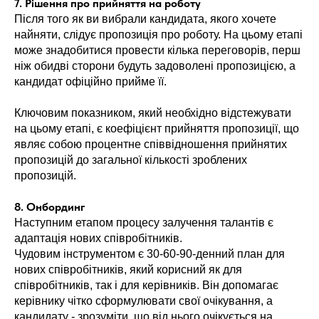
7. Рішення про прийняття на роботу
Після того як ви вибрали кандидата, якого хочете
найняти, слідує пропозиція про роботу. На цьому етапі
може знадобитися провести кілька переговорів, перш
ніж обидві сторони будуть задоволені пропозицією, а
кандидат офіційно прийме її.
Ключовим показником, який необхідно відстежувати
на цьому етапі, є коефіцієнт прийняття пропозиції, що
являє собою процентне співвідношення прийнятих
пропозицій до загальної кількості зроблених
пропозицій.
8. Онбординг
Наступним етапом процесу залучення талантів є
адаптація нових співробітників.
Чудовим інструментом є 30-60-90-денний план для
нових співробітників, який корисний як для
співробітників, так і для керівників. Він допомагає
керівнику чітко сформулювати свої очікування, а
кандидату - зрозуміти, що від нього очікується на