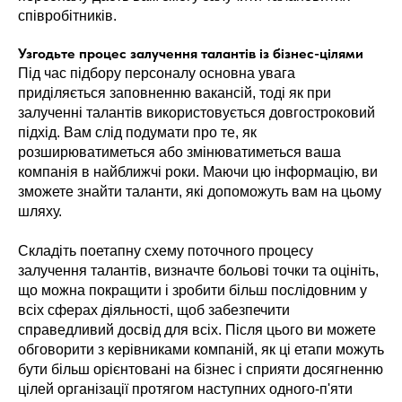
співробітників.
Узгодьте процес залучення талантів із бізнес-цілями
Під час підбору персоналу основна увага
приділяється заповненню вакансій, тоді як при
залученні талантів використовується довгостроковий
підхід. Вам слід подумати про те, як
розширюватиметься або змінюватиметься ваша
компанія в найближчі роки. Маючи цю інформацію, ви
зможете знайти таланти, які допоможуть вам на цьому
шляху.
Складіть поетапну схему поточного процесу
залучення талантів, визначте больові точки та оцініть,
що можна покращити і зробити більш послідовним у
всіх сферах діяльності, щоб забезпечити
справедливий досвід для всіх. Після цього ви можете
обговорити з керівниками компаній, як ці етапи можуть
бути більш орієнтовані на бізнес і сприяти досягненню
цілей організації протягом наступних одного-п'яти