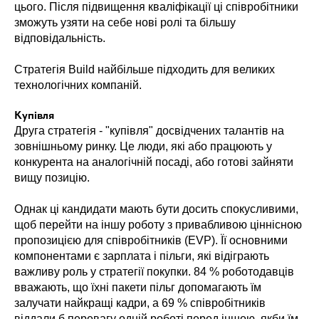
цього. Після підвищення кваліфікації ці співробітники
зможуть узяти на себе нові ролі та більшу
відповідальність.
Стратегія Build найбільше підходить для великих
технологічних компаній.
Купівля
Друга стратегія - "купівля" досвідчених талантів на
зовнішньому ринку. Це люди, які або працюють у
конкурента на аналогічній посаді, або готові зайняти
вищу позицію.
Однак ці кандидати мають бути досить спокусливими,
щоб перейти на іншу роботу з привабливою ціннісною
пропозицією для співробітників (EVP). Її основними
компонентами є зарплата і пільги, які відіграють
важливу роль у стратегії покупки. 84 % роботодавців
вважають, що їхні пакети пільг допомагають їм
залучати найкращі кадри, а 69 % співробітників
віддали б перевагу одній роботі перед іншою, якби їм