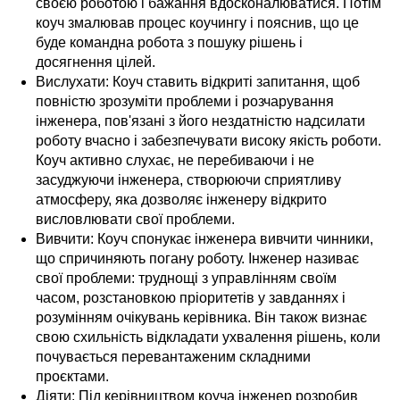
своєю роботою і бажання вдосконалюватися. Потім
коуч змалював процес коучингу і пояснив, що це
буде командна робота з пошуку рішень і
досягнення цілей.
Вислухати: Коуч ставить відкриті запитання, щоб
повністю зрозуміти проблеми і розчарування
інженера, пов'язані з його нездатністю надсилати
роботу вчасно і забезпечувати високу якість роботи.
Коуч активно слухає, не перебиваючи і не
засуджуючи інженера, створюючи сприятливу
атмосферу, яка дозволяє інженеру відкрито
висловлювати свої проблеми.
Вивчити: Коуч спонукає інженера вивчити чинники,
що спричиняють погану роботу. Інженер називає
свої проблеми: труднощі з управлінням своїм
часом, розстановкою пріоритетів у завданнях і
розумінням очікувань керівника. Він також визнає
свою схильність відкладати ухвалення рішень, коли
почувається перевантаженим складними
проєктами.
Діяти: Під керівництвом коуча інженер розробив