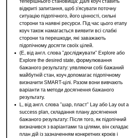
теперішнього становища: Далі коуч ставить
відкриті запитання, щоб з'ясувати поточну
ситуацію підопічного, його цінності, сильні
сторони та наявні ресурси. Під час цього етапу
коуч також намагається виявити всі слабкі
сторони та перешкоди, які заважають
підопічному досягти своїх цілей.
(E, від англ. слова "досліджувати" Explore або
Explore the desired state, формулювання
бажаного результату: уявляючи собі бажаний
майбутній стан, коуч допомагає підопічному
визначити SMART-цілі. Разом вони вивчають
варіанти та методи досягнення бажаного
результату.
L, від англ. слова "шар, пласт" Lay або Lay out a
success plan, складання плану досягнення
бажаного результату: Після того, як підопічний
визначився з варіантами та цілями, він складає
план дій із зазначенням конкретних кроків і