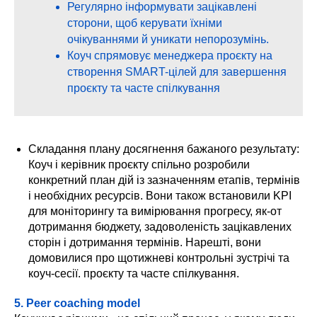
Регулярно інформувати зацікавлені
сторони, щоб керувати їхніми
очікуваннями й уникати непорозумінь.
Коуч спрямовує менеджера проєкту на
створення SMART-цілей для завершення
проєкту та часте спілкування
Складання плану досягнення бажаного результату:
Коуч і керівник проєкту спільно розробили
конкретний план дій із зазначенням етапів, термінів
і необхідних ресурсів. Вони також встановили KPI
для моніторингу та вимірювання прогресу, як-от
дотримання бюджету, задоволеність зацікавлених
сторін і дотримання термінів. Нарешті, вони
домовилися про щотижневі контрольні зустрічі та
коуч-сесії. проєкту та часте спілкування.
5. Peer coaching model