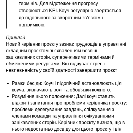
термінів. Для відстеження прогресу
створюються KPI. Коуч регулярно звертається
до підопічного за зворотним зв'язком і
підтримкою.
Приклад
Новий керівник проєкту зазнає труднощів в управлінні
складним проєктом зі схваленням безлічі
зацікавлених сторін, суперечливими термінами й
обмеженими ресурсами. Він відчуває стрес і
невпевненість у своїй здатності завершити проєкт.
Рамки бесіди: Коуч і підопічний встановлюють цілі
коуча, визначають ролі та обов'язки кожного.
Розуміння цього положення: Далі коуч ставить
відкриті запитання про проблеми керівника проєкту:
проблеми делегування завдань, спілкування з
членами команди та управління очікуваннями
зацікавлених сторін. Керівник проєкту визнав, що в
нього недостатньо досвіду для цього проєкту і він