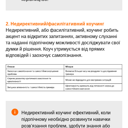
2. Недирективний/фасилітативний коучинг
Недирективний, або фасилітативний, коучинг робить
акцент на відкритих запитаннях, активному слуханні
та наданні підопічному можливості досліджувати свої
думки й рішення. Коуч утримується від прямих
відповідей і заохочує самопізнання.
Недирективний коучинг ефективний, коли
підопічному необхідно розвинути навички
розв'язання проблем, здобути знання або