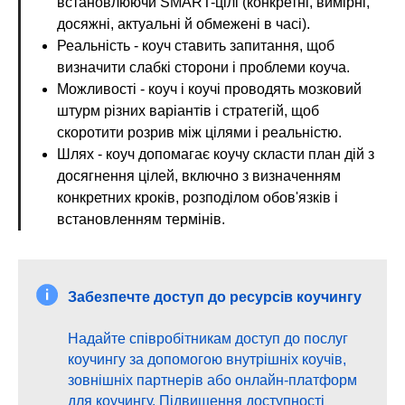
встановлюючи SMART-цілі (конкретні, вимірні,
досяжні, актуальні й обмежені в часі).
Реальність - коуч ставить запитання, щоб
визначити слабкі сторони і проблеми коуча.
Можливості - коуч і коучі проводять мозковий
штурм різних варіантів і стратегій, щоб
скоротити розрив між цілями і реальністю.
Шлях - коуч допомагає коучу скласти план дій з
досягнення цілей, включно з визначенням
конкретних кроків, розподілом обов'язків і
встановленням термінів.
Забезпечте доступ до ресурсів коучингу
Надайте співробітникам доступ до послуг
коучингу за допомогою внутрішніх коучів,
зовнішніх партнерів або онлайн-платформ
для коучингу. Підвищення доступності