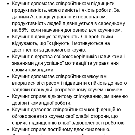
Коучинг допомагає співробітникам підвищити
продуктивність, ефективність і якість роботи. За
даними Асоціації управління персоналом,
продуктивність людей підвищується в середньому
на 86%, коли навчання доповнюється коучингом.
Коучинг підвищує залученість. Співробітники
відчувають, що їх цінують, і мотивуються на
досягнення за допомогою коучів.
Коучинг лідерства озброює керівників навичками і
знаннями для успішної мотивації та управління
своїми командами.
Коучинг допомагає співробітникам/коучам
впоратися зі стресом і підвищити стійкість до нього
завдяки плану дій, розробленому коучем і коучем.
Коучинг сприяє відкритому спілкуванню, зміцненню
довіри і командної роботи.
Коучинг дозволяє співробітникам конфіденційно
обговорювати з коучем свої слабкі сторони, що
сприяє підвищенню їхньої задоволеності роботою.
Коучинг сприяє постійному вдосконаленню.