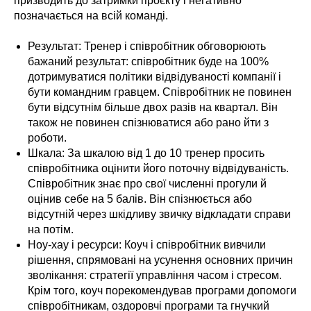
призводить до затримки проєкту і негативно
позначається на всій команді.
Результат: Тренер і співробітник обговорюють
бажаний результат: співробітник буде на 100%
дотримуватися політики відвідуваності компанії і
бути командним гравцем. Співробітник не повинен
бути відсутнім більше двох разів на квартал. Він
також не повинен спізнюватися або рано йти з
роботи.
Шкала: За шкалою від 1 до 10 тренер просить
співробітника оцінити його поточну відвідуваність.
Співробітник знає про свої численні прогули й
оцінив себе на 5 балів. Він спізнюється або
відсутній через шкідливу звичку відкладати справи
на потім.
Ноу-хау і ресурси: Коуч і співробітник вивчили
рішення, спрямовані на усунення основних причин
зволікання: стратегії управління часом і стресом.
Крім того, коуч порекомендував програми допомоги
співробітникам, оздоровчі програми та гнучкий