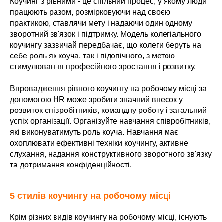
Коучинг з рівними - це спільний процес, у якому люди
працюють разом, розмірковуючи над своєю
практикою, ставлячи мету і надаючи один одному
зворотний зв'язок і підтримку. Модель колегіального
коучингу зазвичай передбачає, що колеги беруть на
себе роль як коуча, так і підопічного, з метою
стимулювання професійного зростання і розвитку.
Впровадження рівного коучингу на робочому місці за
допомогою HR може зробити значний внесок у
розвиток співробітників, командну роботу і загальний
успіх організації. Організуйте навчання співробітників,
які виконуватимуть роль коуча. Навчання має
охоплювати ефективні техніки коучингу, активне
слухання, надання конструктивного зворотного зв'язку
та дотримання конфіденційності.
5 стилів коучингу на робочому місці
Крім різних видів коучингу на робочому місці, існують