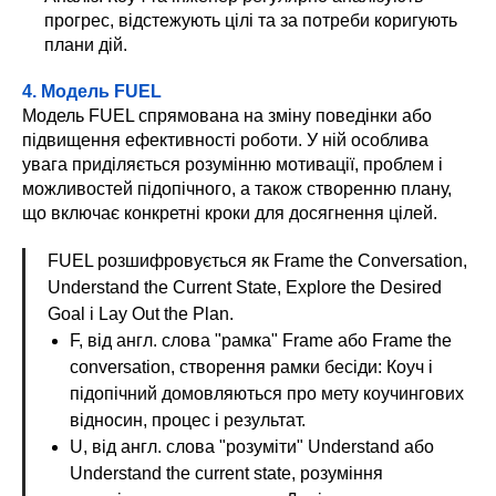
прогрес, відстежують цілі та за потреби коригують
плани дій.
4. Модель FUEL
Модель FUEL спрямована на зміну поведінки або
підвищення ефективності роботи. У ній особлива
увага приділяється розумінню мотивації, проблем і
можливостей підопічного, а також створенню плану,
що включає конкретні кроки для досягнення цілей.
FUEL розшифровується як Frame the Conversation,
Understand the Current State, Explore the Desired
Goal і Lay Out the Plan.
F, від англ. слова "рамка" Frame або Frame the
conversation, створення рамки бесіди: Коуч і
підопічний домовляються про мету коучингових
відносин, процес і результат.
U, від англ. слова "розуміти" Understand або
Understand the current state, розуміння