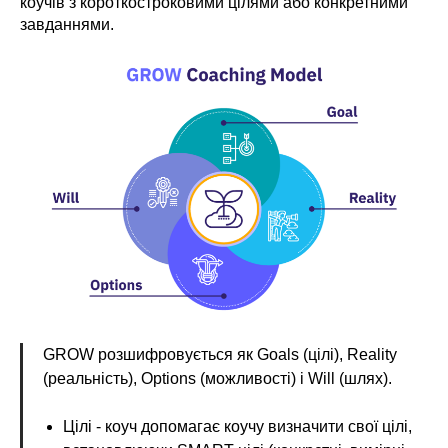
коучів з короткостроковими цілями або конкретними
завданнями.
GROW розшифровується як Goals (цілі), Reality
(реальність), Options (можливості) і Will (шлях).
Цілі - коуч допомагає коучу визначити свої цілі,