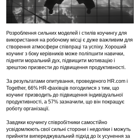
Розроблення сильних моделей і стилів коучингу для
використання на робочому місці є дуже важливим для
створення атмосфери співпраці та успіху. Хороший
коучинг з боку керівників може поліпшити навички,
підняти моральний дух, підвищити мотивацію і
зрештою призвести до підвищення продуктивності.
За результатами опитування, проведеного HR.com і
Together, 66% HR-фахівців погодилися з тим, що
коучинг призводить до підвищення індивідуальної
продуктивності, а 57% зазначили, що він покращує
роботу організації.
Завдяки коучингу співробітники самостійно
усвідомлюють свої сильні сторони і недоліки і можуть
прийняти випереджувальний підхід до їх усунення за