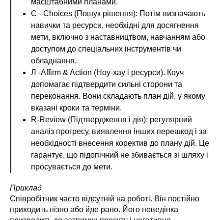
масштабними планами.
С - Choices (Пошук рішення): Потім визначають
навички та ресурси, необхідні для досягнення
мети, включно з наставництвом, навчанням або
доступом до спеціальних інструментів чи
обладнання.
Л -Affirm & Action (Ноу-хау і ресурси). Коуч
допомагає підтвердити сильні сторони та
переконання. Вони складають план дій, у якому
вказані кроки та терміни.
R-Review (Підтвердження і дія): регулярний
аналіз прогресу, виявлення інших перешкод і за
необхідності внесення коректив до плану дій. Це
гарантує, що підопічний не збивається зі шляху і
просувається до мети.
Приклад
Співробітник часто відсутній на роботі. Він постійно
приходить пізно або йде рано. Його поведінка