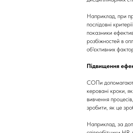
Наприклад, при пр
послідовні критері
показники ефектив
розбіжностей в опл
об'єктивних фактор
Підвищення ефек
СОПи допомагають 
керовані кроки, я
вивчення процесів
зробити, як це зро
Наприклад, за до
співробітники HR-в