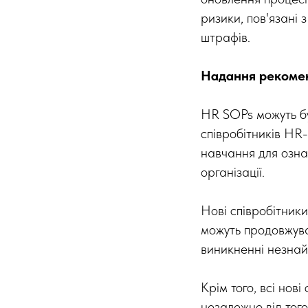
ризики, пов'язані 
штрафів.
Надання рекомен
HR SOPs можуть бу
співробітників HR
навчання для озна
організації.
Нові співробітник
можуть продовжува
виникненні незнай
Крім того, всі но
незалежно від того