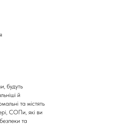
я
и, будуть
льніші й
мальні та містять
рі, СОПи, які ви
безпеки та