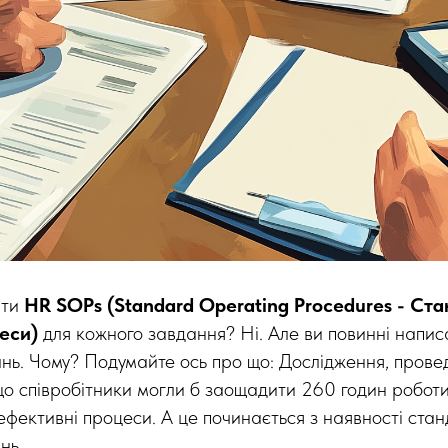
ати
HR SOPs (Standard Operating Procedures - Ста
еси)
для кожного завдання? Ні. Але ви повинні напи
ань. Чому? Подумайте ось про що: Дослідження, пров
о співробітники могли б заощадити 260 годин роботи 
 ефективні процеси. А це починається з наявності ста
нь.