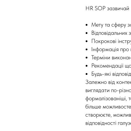
HR SOP зазвичай 
Мету та сферу з
Відповідальних 
Покрокові інстр
Інформація про 
Терміни викона
Рекомендації щ
Будь-які відпов
Залежно від конте
виглядати по-різн
формалізованіші, 
більше можливостей
створюєте, можлив
відповідності гал