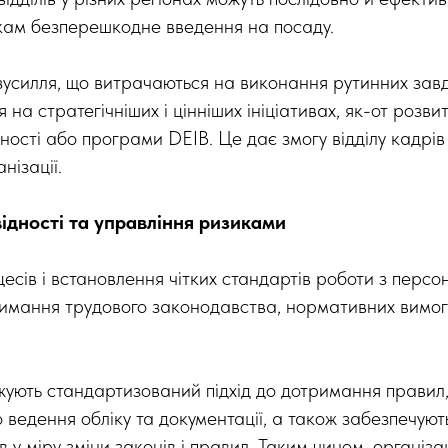
кам безперешкодне введення на посаду.
зусилля, що витрачаються на виконання рутинних завда
на стратегічніших і цінніших ініціативах, як-от розвит
ості або програми DEIB. Це дає змогу відділу кадрів
нізації.
ідності та управління ризиками
есів і встановлення чітких стандартів роботи з перс
имання трудового законодавства, нормативних вимог 
ють стандартизований підхід до дотримання правил, 
 ведення обліку та документації, а також забезпечуют
 у міру зміни законів і правил. Таким чином, організа