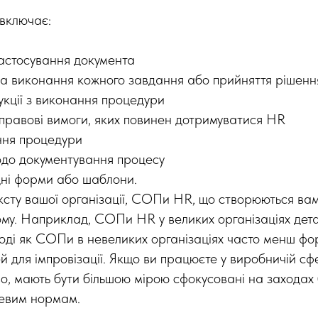
включає:
астосування документа
за виконання кожного завдання або прийняття рішенн
укції з виконання процедури
правові вимоги, яких повинен дотримуватися HR
ння процедури
одо документування процесу
ідні форми або шаблони.
ксту вашої організації, СОПи HR, що створюються вам
ому. Наприклад, СОПи HR у великих організаціях дета
тоді як СОПи в невеликих організаціях часто менш фор
 для імпровізації. Якщо ви працюєте у виробничій сфе
о, мають бути більшою мірою сфокусовані на заходах 
узевим нормам.