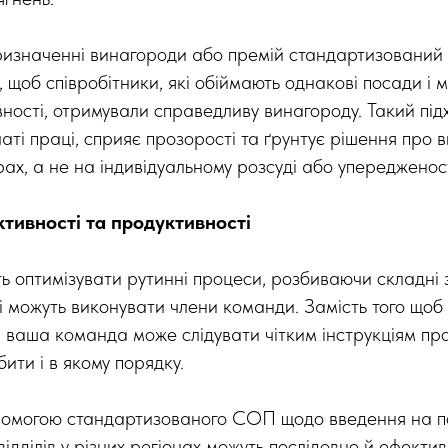
изначенні винагороди або премій стандартизований п
ї, щоб співробітники, які обіймають однакові посади і 
ності, отримували справедливу винагороду. Такий під
аті праці, сприяє прозорості та ґрунтує рішення про 
ах, а не на індивідуальному розсуді або упередженост
тивності та продуктивності
оптимізувати рутинні процеси, розбиваючи складні 
кі можуть виконувати члени команди. Замість того щоб
, ваша команда може слідувати чітким інструкціям про
бити і в якому порядку.
помогою стандартизованого СОП щодо введення на п
ідділів у різних регіонах можуть послідовно й ефекти