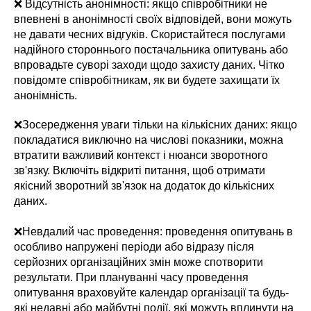
❌ Відсутність анонімності: якщо співробітники не
впевнені в анонімності своїх відповідей, вони можуть
не давати чесних відгуків. Скористайтеся послугами
надійного стороннього постачальника опитувань або
впровадьте суворі заходи щодо захисту даних. Чітко
повідомте співробітникам, як ви будете захищати їх
анонімність.
❌Зосередження уваги тільки на кількісних даних: якщо
покладатися виключно на числові показники, можна
втратити важливий контекст і нюанси зворотного
зв'язку. Включіть відкриті питання, щоб отримати
якісний зворотний зв'язок на додаток до кількісних
даних.
❌Невдалий час проведення: проведення опитувань в
особливо напружені періоди або відразу після
серйозних організаційних змін може спотворити
результати. При плануванні часу проведення
опитування враховуйте календар організації та будь-
які недавні або майбутні події, які можуть вплинути на