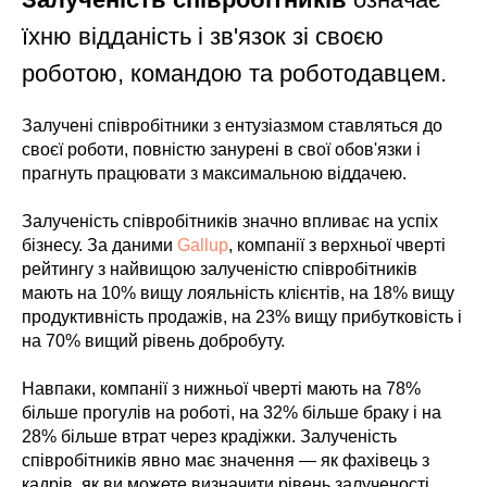
їхню відданість і зв'язок зі своєю
роботою, командою та роботодавцем.
Залучені співробітники з ентузіазмом ставляться до
своєї роботи, повністю занурені в свої обов'язки і
прагнуть працювати з максимальною віддачею.
Залученість співробітників значно впливає на успіх
бізнесу. За даними
Gallup
, компанії з верхньої чверті
рейтингу з найвищою залученістю співробітників
мають на 10% вищу лояльність клієнтів, на 18% вищу
продуктивність продажів, на 23% вищу прибутковість і
на 70% вищий рівень добробуту.
Навпаки, компанії з нижньої чверті мають на 78%
більше прогулів на роботі, на 32% більше браку і на
28% більше втрат через крадіжки. Залученість
співробітників явно має значення — як фахівець з
кадрів, як ви можете визначити рівень залученості