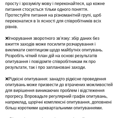
просту і зрозумілу мову і переконайтеся, що кожне
питання стосується тільки одного поняття.
Протестуйте питання на різноманітній групі, щоб
переконатися в їх ясності для співробітників всіх
рівнів.
❌Ігнорування зворотного зв'язку: збір даних без
вжиття заходів може посилити розчарування і
викликати скептицизм щодо майбутніх опитувань.
Розробіть чіткий план дій на основі результатів
опитування і повідомте співробітникам як про
результати, так і про заплановані заходи.
❌Рідкісні опитування: занадто рідкісне проведення
опитувань може призвести до втрачених можливостей
для вирішення виникаючих проблем і відстеження
прогресу. Впровадьте регулярний графік опитувань,
наприклад, щорічні комплексні опитування, доповнені
більш короткими щоквартальними опитуваннями.