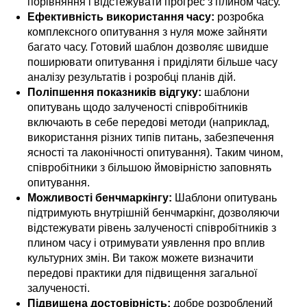
порівняння і відстежувати прогрес з плином часу.
Ефективність використання часу:
розробка
комплексного опитування з нуля може зайняти
багато часу. Готовий шаблон дозволяє швидше
поширювати опитування і приділяти більше часу
аналізу результатів і розробці планів дій.
Поліпшення показників відгуку:
шаблони
опитувань щодо залученості співробітників
включають в себе передові методи (наприклад,
використання різних типів питань, забезпечення
ясності та лаконічності опитування). Таким чином,
співробітники з більшою ймовірністю заповнять
опитування.
Можливості бенчмаркінгу:
Шаблони опитувань
підтримують внутрішній бенчмаркінг, дозволяючи
відстежувати рівень залученості співробітників з
плином часу і отримувати уявлення про вплив
культурних змін. Ви також можете визначити
передові практики для підвищення загальної
залученості.
Підвищена достовірність:
добре розроблений