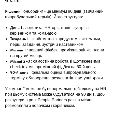
чекають.
Рішення
: онбординг - це мінімум 90 днів (звичайний
випробувальний термін). Його структура:
День 1
: логістика, HR-орієнтація, зустріч з
керівником та командою
Тиждень 1
: знайомство з продуктом, системами,
перші завдання, зустріч з наставником
Місяць 1
: перший фідбек, проміжна оцінка, плани
на другий місяць
Місяці 2–3
: самостійна робота зі щотижневими
check-in'ами, проміжний фідбек на 60-й день
90-й день
: фінальна оцінка випробувального
терміну, обговорення результатів, наступні кроки
У компанії може не бути нормального бюджету на HR,
при цьому система може будуватися на 90 днів, щоб
рекрутери в ролі People Partners раз на місяць
розмовляли з новачком і керівником.