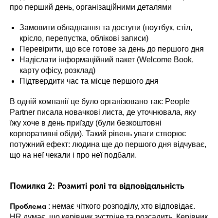
про перший день, організаційними деталями
Замовити обладнання та доступи (ноутбук, стіл,
крісло, перепустка, облікові записи)
Перевірити, що все готове за день до першого дня
Надіслати інформаційний пакет (Welcome Book,
карту офісу, розклад)
Підтвердити час та місце першого дня
В одній компанії це було організовано так: People
Partner писала новачкові листа, де уточнювала, яку
їжу хоче в день приїзду (були безкоштовні
корпоративні обіди). Такий рівень уваги створює
потужний ефект: людина ще до першого дня відчуває,
що на неї чекали і про неї подбали.
Помилка 2: Розмиті ролі та відповідальність
Проблема
: немає чіткого розподілу, хто відповідає.
HR думає, що керівник зустріне та розсадить. Керівник