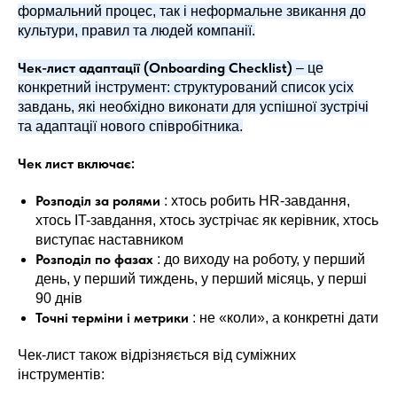
формальний процес, так і неформальне звикання до
культури, правил та людей компанії.
Чек-лист адаптації (Onboarding Checklist)
– це
конкретний інструмент: структурований список усіх
завдань, які необхідно виконати для успішної зустрічі
та адаптації нового співробітника.
Чек лист включає:
Розподіл за ролями
: хтось робить HR-завдання,
хтось IT-завдання, хтось зустрічає як керівник, хтось
виступає наставником
Розподіл по фазах
: до виходу на роботу, у перший
день, у перший тиждень, у перший місяць, у перші
90 днів
Точні терміни і метрики
: не «коли», а конкретні дати
Чек-лист також відрізняється від суміжних
інструментів: