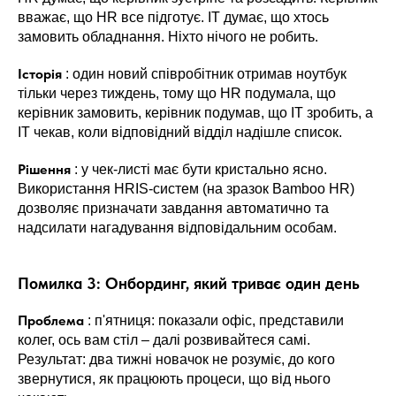
вважає, що HR все підготує. IT думає, що хтось
замовить обладнання. Ніхто нічого не робить.
Історія
: один новий співробітник отримав ноутбук
тільки через тиждень, тому що HR подумала, що
керівник замовить, керівник подумав, що IT зробить, а
IT чекав, коли відповідний відділ надішле список.
Рішення
: у чек-листі має бути кристально ясно.
Використання HRIS-систем (на зразок Bamboo HR)
дозволяє призначати завдання автоматично та
надсилати нагадування відповідальним особам.
Помилка 3: Онбординг, який триває один день
Проблема
: п'ятниця: показали офіс, представили
колег, ось вам стіл – далі розвивайтеся самі.
Результат: два тижні новачок не розуміє, до кого
звернутися, як працюють процеси, що від нього