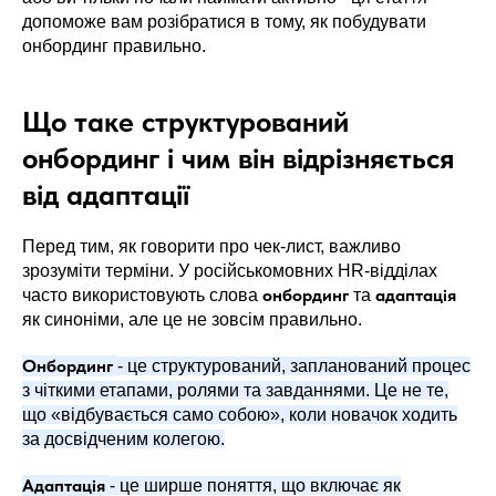
допоможе вам розібратися в тому, як побудувати
онбординг правильно.
Що таке структурований
онбординг і чим він відрізняється
від адаптації
Перед тим, як говорити про чек-лист, важливо
зрозуміти терміни. У російськомовних HR-відділах
онбординг
адаптація
часто використовують слова
та
як синоніми, але це не зовсім правильно.
Онбординг
- це структурований, запланований процес
з чіткими етапами, ролями та завданнями. Це не те,
що «відбувається само собою», коли новачок ходить
за досвідченим колегою.
Адаптація
- це ширше поняття, що включає як