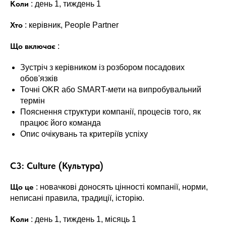
Коли
: день 1, тиждень 1
Хто
: керівник, People Partner
Що включає
:
Зустріч з керівником із розбором посадових
обов'язків
Точні OKR або SMART-мети на випробувальний
термін
Пояснення структури компанії, процесів того, як
працює його команда
Опис очікувань та критеріїв успіху
C3: Culture (Культура)
Що це
: новачкові доносять цінності компанії, норми,
неписані правила, традиції, історію.
Коли
: день 1, тиждень 1, місяць 1