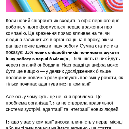
Коли новий співробітник входить в офіс першого дня
роботи, у нього формується перше враження про
компанію. Це враження прямо впливає на те, чи
людина залишиться в організації на півроку, рік чи
раніше почне шукати іншу роботу. Сумна статистика
33% нових співробітників починають шукати
показує:
іншу роботу в перші 6 місяців
, і більшість із них йдуть
через поганий онбординг. Насправді ця цифра може
бути ще вищою — у деяких дослідженнях більше
половини новачків розмірковують про зміну роботи, як
тільки починає адаптуватися в компанії.
Але ось у чому суть: це не їхня проблема. Це
проблема організації, яка не створила правильної
системи зустрічі, адаптації та інтеграції нових людей.
І якщо у вас у компанії висока плинність у перші місяці
або ви тільки почали наймати активно - ця стаття