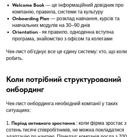
Welcome Book
— це інформаційний довідник про
компанію, правила, системи та культуру
Onboarding Plan
— розклад навчання, курсів та
навчальних модулів на 30–90 днів
Orientation
- як правило, одноденна вступна
програма, знайомство з офісом та колегами
Чек-лист об'єднує все це єдину систему: хто, що коли
робить.
Коли потрібний структурований
онбординг
Чек-лист онбординга необхідний компанії у таких
ситуациях:
Період активного зростання
1.
: коли фірма зростає з
сотень тисячі співробітників, не можна покладатися
адаптацію по наитию. Приклад: компанія росла з 700