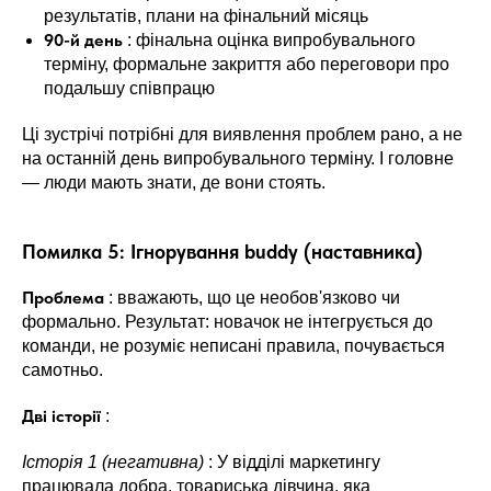
результатів, плани на фінальний місяць
90-й день
: фінальна оцінка випробувального
терміну, формальне закриття або переговори про
подальшу співпрацю
Ці зустрічі потрібні для виявлення проблем рано, а не
на останній день випробувального терміну. І головне
— люди мають знати, де вони стоять.
Помилка 5: Ігнорування buddy (наставника)
Проблема
: вважають, що це необов'язково чи
формально. Результат: новачок не інтегрується до
команди, не розуміє неписані правила, почувається
самотньо.
Дві історії
:
Історія 1 (негативна)
: У відділі маркетингу
працювала добра, товариська дівчина, яка