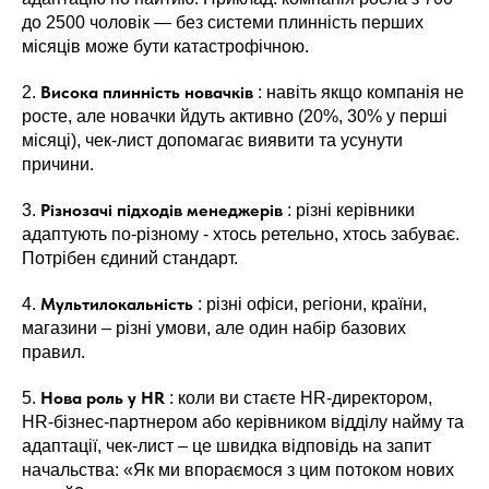
до 2500 чоловік — без системи плинність перших
місяців може бути катастрофічною.
Висока плинність новачків
2.
: навіть якщо компанія не
росте, але новачки йдуть активно (20%, 30% у перші
місяці), чек-лист допомагає виявити та усунути
причини.
Різнозачі підходів менеджерів
3.
: різні керівники
адаптують по-різному - хтось ретельно, хтось забуває.
Потрібен єдиний стандарт.
Мультилокальність
4.
: різні офіси, регіони, країни,
магазини – різні умови, але один набір базових
правил.
Нова роль у HR
5.
: коли ви стаєте HR-директором,
HR-бізнес-партнером або керівником відділу найму та
адаптації, чек-лист – це швидка відповідь на запит
начальства: «Як ми впораємося з цим потоком нових