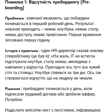
Помилка 1: Відсутність пребордингу (Pre-
boarding)
Проблема
: компанії вважають, що онбординг
починається в перший робочий день. Результат:
новачок приходить – немає ноутбука, немає столу,
немає доступу, немає привітання. Перше враження
зіпсовано першу годину.
Історія з практики
: один HR-директор сказав новому
співробітнику (це був я): «На жаль, IT не встигла
підготувати ноутбук, столу немає, менеджер з
навчання у відпустці. Присядьте ось тут» (на чужий
стіл та стілець). Ноутбук з'явився за три дні. Ось так
створюється відчуття, що на людину не чекали.
Рішення
: пребординг починається у день, коли
підписали трудовий договір або зробили оффер.
Потрібно:
Надіслати welcome-лист з логістикою, інформацією