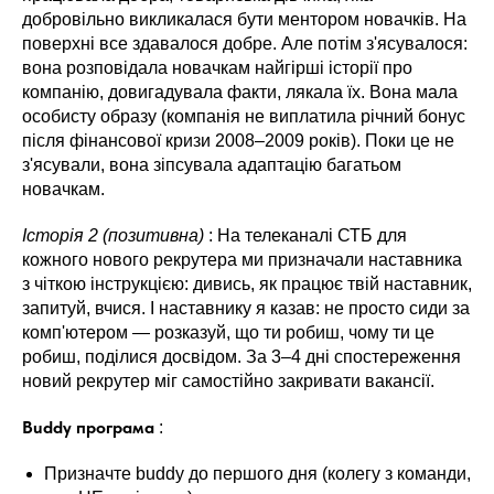
добровільно викликалася бути ментором новачків. На
поверхні все здавалося добре. Але потім з'ясувалося:
вона розповідала новачкам найгірші історії про
компанію, довигадувала факти, лякала їх. Вона мала
особисту образу (компанія не виплатила річний бонус
після фінансової кризи 2008–2009 років). Поки це не
з'ясували, вона зіпсувала адаптацію багатьом
новачкам.
Історія 2 (позитивна)
: На телеканалі СТБ для
кожного нового рекрутера ми призначали наставника
з чіткою інструкцією: дивись, як працює твій наставник,
запитуй, вчися. І наставнику я казав: не просто сиди за
комп'ютером — розказуй, ​​що ти робиш, чому ти це
робиш, поділися досвідом. За 3–4 дні спостереження
новий рекрутер міг самостійно закривати вакансії.
Buddy програма
:
Призначте buddy до першого дня (колегу з команди,