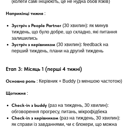
(колеги самі ініціюють, це не нудна обов'язків)
Наприкінці тижня
:
Зустріч з People Partner
(30 хвилин): як минув
тиждень, що було добре, що складно, які питання
залишились
Зустріч з керівником
(30 хвилин): feedback на
перший тиждень, плани на другий тиждень
Етап 3: Місяць 1 (перші 4 тижні)
Основна роль
: Керівник + Buddy (з меншою частотою)
Щотижня
:
Check-in з buddy
(раз на тиждень, 30 хвилин):
обговорення прогресу, питань, мікрофідбека
Check-in з керівником
(раз на тиждень, 30 хвилин):
як справи із завданнями, чи є блокери, що можна