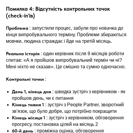
Помилка 4: Відсутність контрольних точок
(check-in'ів)
Проблема
: запустили процес, забули про новачка до
кінця випробувального терміну. Проблеми збираються
мовчки, людина страждає і йде на третій місяць.
Реальна історія
: один керівник після 9 місяців роботи
спитав: «А я пройшов випробувальний термін чи ні?
Мені ніхто не сказав». Це смішно та сумно одночасно.
Контрольні точки
:
День 1, кінець дня
: швидка зустріч з керівником - як
пройшов день, чи є питання
Кінець тижня 1
: зустріч з People Partner, зворотний
зв'язок, що було добре, що потрібно покращити
Кінець місяця 1
: зустріч з керівником, обговорення
прогресу, постановка цілей на місяць 2
60-й день
: проміжна оцінка, обговорення