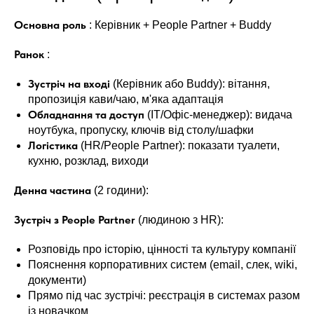
Основна роль
: Керівник + People Partner + Buddy
Ранок
:
Зустріч на вході
(Керівник або Buddy): вітання,
пропозиція кави/чаю, м'яка адаптація
Обладнання та доступ
(IT/Офіс-менеджер): видача
ноутбука, пропуску, ключів від столу/шафки
Логістика
(HR/People Partner): показати туалети,
кухню, розклад, виходи
Денна частина
(2 години):
Зустріч з People Partner
(людиною з HR):
Розповідь про історію, цінності та культуру компанії
Пояснення корпоративних систем (email, слек, wiki,
документи)
Прямо під час зустрічі: реєстрація в системах разом
із новачком