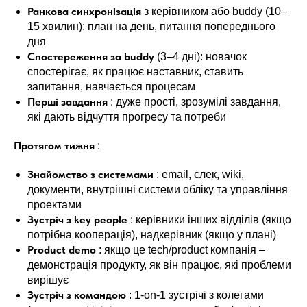
Ранкова синхронізація
з керівником або buddy (10–
15 хвилин): план на день, питання попереднього
дня
Спостереження за buddy
(3–4 дні): новачок
спостерігає, як працює наставник, ставить
запитання, навчається процесам
Перші завдання
: дуже прості, зрозумілі завдання,
які дають відчуття прогресу та потреби
Протягом тижня
:
Знайомство з системами
: email, слек, wiki,
документи, внутрішні системи обліку та управління
проектами
Зустріч з key people
: керівники інших відділів (якщо
потрібна кооперація), надкерівник (якщо у плані)
Product demo
: якщо це tech/product компанія –
демонстрація продукту, як він працює, які проблеми
вирішує
Зустріч з командою
: 1-on-1 зустрічі з колегами