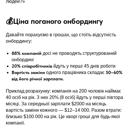
людей?»
💰Ціна поганого онбордингу
Давайте порахуємо в грошах, що стоїть відсутність
онбордингу:
88% компаній
досі не проводять структурований
онбординг
20% співробітників
йдуть у перші 45 днів роботи
Вартість заміни
50–60%
одного працівника складає
від його річної зарплати.
Приклад розрахунку: компанія на 200 чоловік наймає
40 осіб на рік. З них 20% (8 осіб) йдуть у перші півтора
місяці. За середньої зарплати $2000 на місяць
вартість заміни кожного — $12–14 000. Разом втрати:
близько $100 000 на рік. Це хворі гроші для будь-якої
компанії.