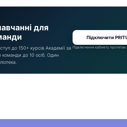
 навчанні для
манди
Підключити PRIT
туп до 150+ курсів Академії за
Підключення кабінету протягом 
я команди до 10 осіб. Один
ліотека.