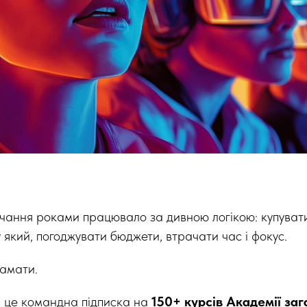
ання роками працювало за дивною логікою: купувати
 який, погоджувати бюджети, втрачати час і фокус.
амати.
це командна підписка на
150+ курсів Академії за