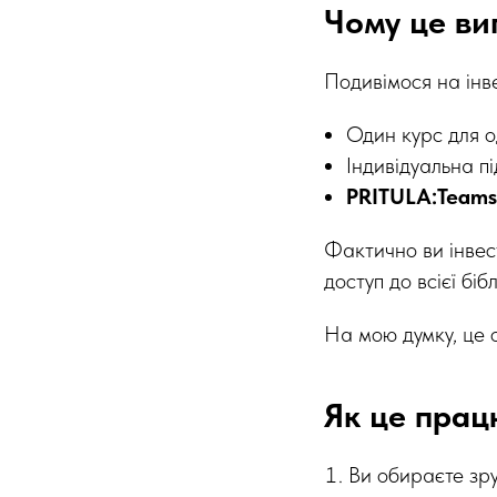
Чому це ви
Подивімося на інве
Один курс для о
Індивідуальна п
PRITULA:Teams
Фактично ви інве
доступ до всієї біб
На мою думку, це о
Як це прац
Ви обираєте зру