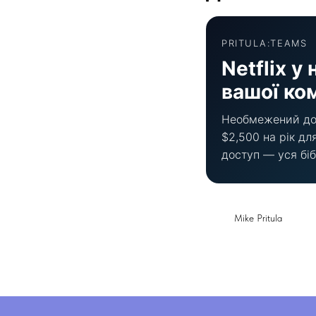
PRITULA:TEAMS
Netflix у
вашої ко
Необмежений дос
$2,500 на рік дл
доступ — уся біб
Mike Pritula