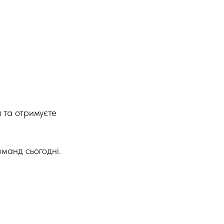
а
та отримуєте
оманд сьогодні.