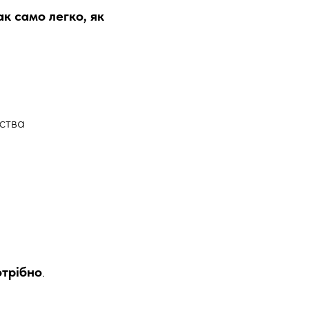
к само легко, як
рства
отрібно
.