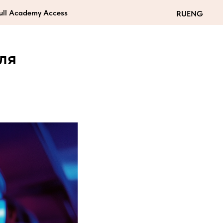
Full Academy Access
RU
ENG
ля