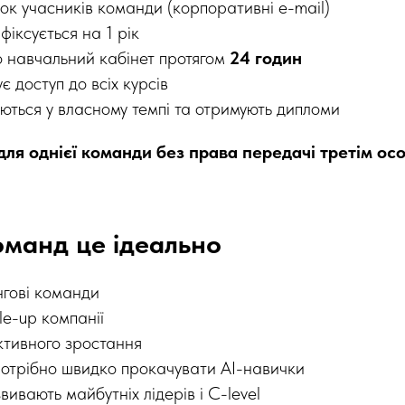
к учасників команди (корпоративні e-mail)
іксується на 1 рік
 навчальний кабінет протягом
24 годин
 доступ до всіх курсів
ються у власному темпі та отримують дипломи
для однієї команди без права передачі третім ос
оманд це ідеально
нгові команди
le-up компанії
активного зростання
потрібно швидко прокачувати AI-навички
вивають майбутніх лідерів і C-level