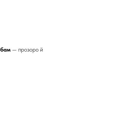
обам
— прозоро й