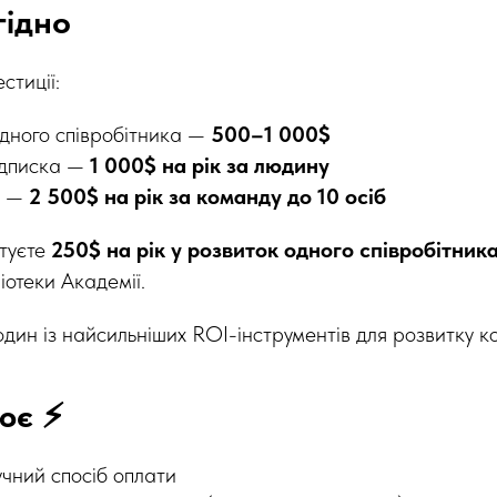
гідно
стиції:
дного співробітника —
500–1 000$
ідписка —
1 000$ на рік за людину
—
2 500$ на рік за команду до 10 осіб
стуєте
250$ на рік у розвиток одного співробітник
ліотеки Академії.
дин із найсильніших ROI-інструментів для розвитку к
ює ⚡
чний спосіб оплати