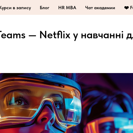
Курси в запису
Блог
HR MBA
Чат академии
❤️ 
eams — Netflix у навчанні д