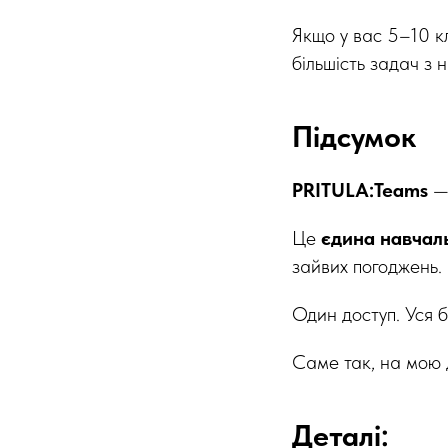
Якщо у вас 5–10 к
більшість задач з 
Підсумок
PRITULA:Teams
— 
Це
єдина навчал
зайвих погоджень.
Один доступ. Уся б
Саме так, на мою 
Деталі: