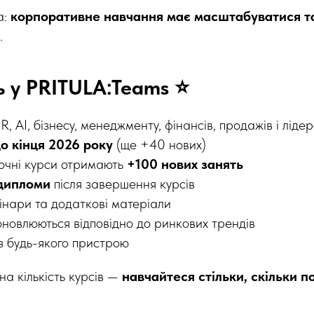
а:
корпоративне навчання має масштабуватися та
.
 у PRITULA:Teams ⭐
R, AI, бізнесу, менеджменту, фінансів, продажів і ліде
до кінця 2026 року
(ще +40 нових)
очні курси отримають
+100 нових занять
дипломи
після завершення курсів
інари та додаткові матеріали
оновлюються відповідно до ринкових трендів
з будь-якого пристрою
а кількість курсів —
навчайтеся стільки, скільки п