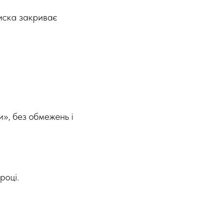
писка закриває
и», без обмежень і
році.