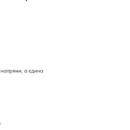
і напрями, а єдина
з