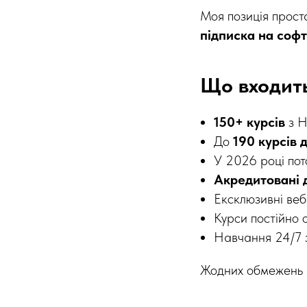
Моя позиція прост
підписка на софт
Що входить
150+ курсів
з H
До
190 курсів 
У 2026 році пот
Акредитовані 
Ексклюзивні веб
Курси постійно 
Навчання 24/7 
Жодних обмежень н