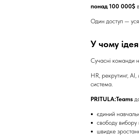
понад 100 000$
в
Один доступ — уся б
У чому ідея
Сучасні команди н
HR, рекрутинг, AI,
система.
PRITULA:Teams
да
єдиний навчальн
свободу вибору 
швидке зростанн